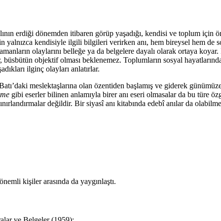
n aklının erdiği dönemden itibaren görüp yaşadığı, kendisi ve toplum için 
n yalnızca kendisiyle ilgili bilgileri verirken anı, hem bireysel hem de 
 zamanların olaylarını belleğe ya da belgelere dayalı olarak ortaya koya
ır, büsbütün objektif olması beklenemez. Toplumların sosyal hayatlarında
ıkları ilginç olayları anlatırlar.
atı’daki meslektaşlarına olan özentiden başlamış ve giderek günümüze
name
gibi eserler bilinen anlamıyla birer anı eseri olmasalar da bu türe özgü
ırlandırmalar değildir. Bir siyasî anı kitabında edebî anılar da olabilmek
emli kişiler arasında da yaygınlaştı.
alar ve Belgeler (1959);