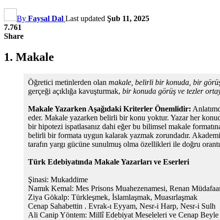
By
Faysal Dal
Last updated
Şub 11, 2025
7.761
Share
1.
Makale
Öğretici metinlerden olan
makale, belirli bir konuda, bir gör
gerçeği açıklığa kavuşturmak,
bir konuda görüş ve tezler orta
Makale Yazarken Aşağıdaki Kriterler Önemlidir:
Anlatımda
eder. Makale yazarken belirli bir konu yoktur. Yazar her konu
bir hipotezi ispatlasanız dahi eğer bu bilimsel makale formatı
belirli bir formata uygun kalarak yazmak zorundadır. Akademik 
tarafın yargı gücüne sunulmuş olma özellikleri ile doğru orantıl
Türk Edebiyatında Makale Yazarları ve Eserleri
Şinasi: Mukaddime
Namık Kemal: Mes Prisons Muahezenamesi, Renan Müdafaa
Ziya Gökalp: Türkleşmek, İslamlaşmak, Muasırlaşmak
Cenap Sahabettin . Evrak-ı Eyyam, Nesr-i Harp, Nesr-i Sulh
Ali Canip Yöntem: Millî Edebiyat Meseleleri ve Cenap Beyl