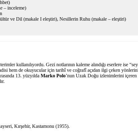
hbet)
e – inceleme)
an
r ve Dil (makale I eleştiri), Nesillerin Ruhu (makale – eleştiri)
 terimler kullanılıyordu. Gezi notlarının kaleme alındığı eserlere ise 
si hem de okuyucular için tarihî ve coğrafî açıdan ilgi çeken yönlerini, ö
arasında 13. yüzyılda
Marko Polo
’nun Uzak Doğu izlenimlerini içeren
ır.
ayseri, Kırşehir, Kastamonu (1955).