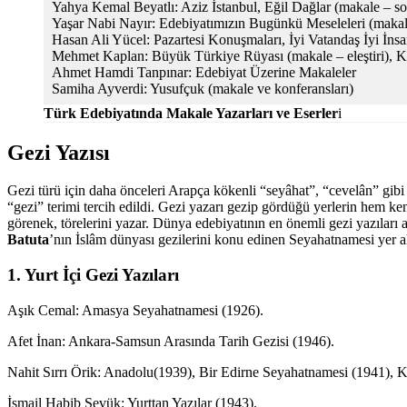
Yahya Kemal Beyatlı: Aziz İstanbul, Eğil Dağlar (makale – so
Yaşar Nabi Nayır: Edebiyatımızın Bugünkü Meseleleri (makal
Hasan Ali Yücel: Pazartesi Konuşmaları, İyi Vatandaş İyi İns
Mehmet Kaplan: Büyük Türkiye Rüyası (makale – eleştiri), Kültü
Ahmet Hamdi Tanpınar: Edebiyat Üzerine Makaleler
Samiha Ayverdi: Yusufçuk (makale ve konferansları)
Türk Edebiyatında Makale Yazarları ve Eserler
i
Gezi Yazısı
Gezi türü için daha önceleri Arapça kökenli “seyâhat”, “cevelân” gibi
“gezi” terimi tercih edildi. Gezi yazarı gezip gördüğü yerlerin hem kendi
görenek, törelerini yazar. Dünya edebiyatının en önemli gezi yazıları 
Batuta
’nın İslâm dünyası gezilerini konu edinen Seyahatnamesi yer al
1. Yurt İçi Gezi Yazıları
Aşık Cemal: Amasya Seyahatnamesi (1926).
Afet İnan: Ankara-Samsun Arasında Tarih Gezisi (1946).
Nahit Sırrı Örik: Anadolu(1939), Bir Edirne Seyahatnamesi (1941), K
İsmail Habib Sevük: Yurttan Yazılar (1943).