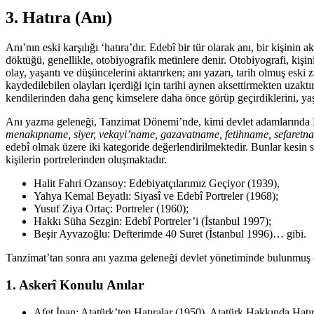
3. Hatıra (Anı)
Anı’nın eski karşılığı ‘hatıra’dır. Edebî bir tür olarak anı, bir kişini
döktüğü, genellikle, otobiyografik metinlere denir. Otobiyografi, kişini
olay, yaşantı ve düşüncelerini aktarırken; anı yazarı, tarih olmuş eski
kaydedilebilen olayları içerdiği için tarihi aynen aksettirmekten uzakt
kendilerinden daha genç kimselere daha önce görüp geçirdiklerini, yaşad
Anı yazma geleneği, Tanzimat Dönemi’nde, kimi devlet adamlarında B
menakıpname, siyer, vekayi’name, gazavatname, fetihname, sefaret
edebî olmak üzere iki kategoride değerlendirilmektedir. Bunlar kesin sın
kişilerin portrelerinden oluşmaktadır.
Halit Fahri Ozansoy: Edebiyatçılarımız Geçiyor (1939),
Yahya Kemal Beyatlı: Siyasî ve Edebî Portreler (1968);
Yusuf Ziya Ortaç: Portreler (1960);
Hakkı Süha Sezgin: Edebî Portreler’i (İstanbul 1997);
Beşir Ayvazoğlu: Defterimde 40 Suret (İstanbul 1996)… gibi.
Tanzimat’tan sonra anı yazma geleneği devlet yönetiminde bulunmuş ön
1. Askerî Konulu Anılar
Afet İnan: Atatürk’ten Hatıralar (1950), Atatürk Hakkında Hatır