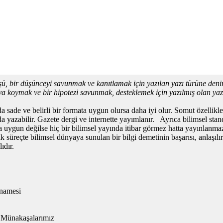
üşü, bir düşünceyi savunmak ve kanıtlamak için yazılan yazı türüne deni
ya koymak ve bir hipotezi savunmak, desteklemek için yazılmış olan ya
 sade ve belirli bir formata uygun olursa daha iyi olur. Somut özellik
da yazabilir. Gazete dergi ve internette yayımlanır. Ayrıca bilimsel s
na uygun değilse hiç bir bilimsel yayında itibar görmez hatta yayınlanm
süreçte bilimsel dünyaya sunulan bir bilgi demetinin başarısı, anlaşılı
ıdır.
namesi
e Münakaşalarımız