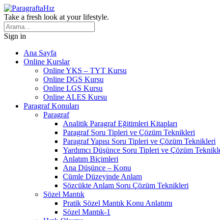
Take a fresh look at your lifestyle.
Sign in
Ana Sayfa
Online Kurslar
Online YKS – TYT Kursu
Online DGS Kursu
Online LGS Kursu
Online ALES Kursu
Paragraf Konuları
Paragraf
Analitik Paragraf Eğitimleri Kitapları
Paragraf Soru Tipleri ve Çözüm Teknikleri
Paragraf Yapısı Soru Tipleri ve Çözüm Teknikleri
Yardımcı Düşünce Soru Tipleri ve Çözüm Teknikle
Anlatım Biçimleri
Ana Düşünce – Konu
Cümle Düzeyinde Anlam
Sözcükte Anlam Soru Çözüm Teknikleri
Sözel Mantık
Pratik Sözel Mantık Konu Anlatımı
Sözel Mantık-1