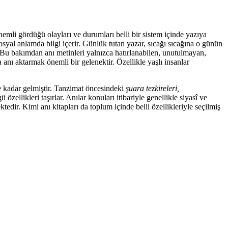
önemli gördüğü olayları ve durumları belli bir sistem içinde yazıya
sosyal anlamda bilgi içerir. Günlük tutan yazar, sıcağı sıcağına o günün
r. Bu bakımdan anı metinleri yalnızca hatırlanabilen, unutulmayan,
 anı aktarmak önemli bir gelenektir. Özellikle yaşlı insanlar
 kadar gelmiştir. Tanzimat öncesindeki
şuara tezkireleri,
 özellikleri taşırlar. Anılar konuları itibariyle genellikle siyasî ve
tedir. Kimi anı kitapları da toplum içinde belli özellikleriyle seçilmiş