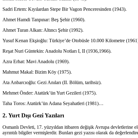
Sadri Ertem: Kıyılardan Stepe Bir Vagon Penceresinden (1943).
Ahmet Hamdi Tanpınar: Beş Şehir (1960).
Ahmet Turan Alkan: Altıncı Şehir (1992).
Yusuf Kenan Ekşioğlu: Türkiye’de Otobüsle 10.000 Kilometre (1961
Reşat Nuri Güntekin: Anadolu Notları I, II (1936,1966).
Azra Erhat: Mavi Anadolu (1969).
Mahmut Makal: Bizim Köy (1975).
Ata Anbarcıoğlu: Gezi Anıları (II. Bölüm, tarihsiz).
Mehmet Önder: Atatürk’ün Yurt Gezileri (1975).
Taha Toros: Atatürk’ün Adana Seyahatleri (1981)…
2. Yurt Dışı Gezi Yazıları
Osmanlı Devleti, 17. yüzyıldan itibaren değişik Avrupa devletlerine e
ayrıntılı bilgiler vermişlerdir. Bunları gezi yazısı olarak da değerlendire