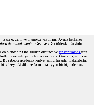
r
. Gazete, dergi ve internette yayınlanır. Ayrıca herhangi
zılara da makale denir.
Gezi ve diğer türlerden farklıdır.
ler ön plandadır. Öne sürülen düşünce ve
tez kanıtlamak
icap
tandartlarda makale yazmak çok önemlidir. Örneğin çok önemli
az. Bu sebeple akademik kariyer sahibi insanlar makalelerini
r bir düzeydeki dille ve formatına uygun bir biçimde karşı