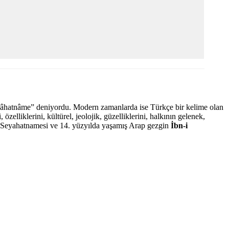
“seyâhatnâme” deniyordu. Modern zamanlarda ise Türkçe bir kelime olan
zelliklerini, kültürel, jeolojik, güzelliklerini, halkının gelenek,
 Seyahatnamesi ve 14. yüzyılda yaşamış Arap gezgin
İbn-i