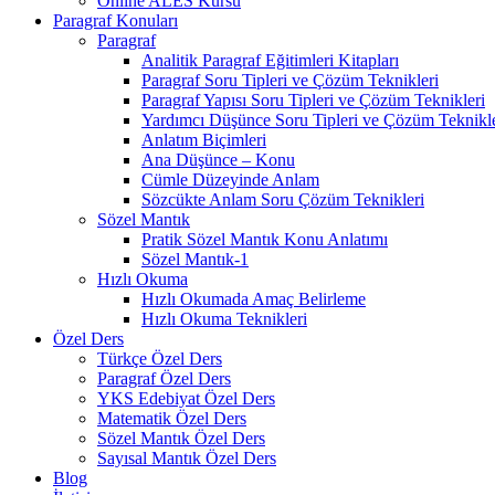
Online ALES Kursu
Paragraf Konuları
Paragraf
Analitik Paragraf Eğitimleri Kitapları
Paragraf Soru Tipleri ve Çözüm Teknikleri
Paragraf Yapısı Soru Tipleri ve Çözüm Teknikleri
Yardımcı Düşünce Soru Tipleri ve Çözüm Teknikle
Anlatım Biçimleri
Ana Düşünce – Konu
Cümle Düzeyinde Anlam
Sözcükte Anlam Soru Çözüm Teknikleri
Sözel Mantık
Pratik Sözel Mantık Konu Anlatımı
Sözel Mantık-1
Hızlı Okuma
Hızlı Okumada Amaç Belirleme
Hızlı Okuma Teknikleri
Özel Ders
Türkçe Özel Ders
Paragraf Özel Ders
YKS Edebiyat Özel Ders
Matematik Özel Ders
Sözel Mantık Özel Ders
Sayısal Mantık Özel Ders
Blog