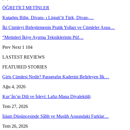
ÖĞRETİCİ METİNLER
Kutadgu Bilig, Divanı- ı Lügati’it Türk, Divan-…
İki Cümleyi Birleştirmenin Pratik Yolları ve Cümleler Arası…
“Metinleri İkiye Ayırma Tekniklerinin Püf…
Prev
Next
1 104
LASTEST REVIEWS
FEATURED STORIES
Giriş Cümlesi Nedir? Paragrafın Kaderini Belirleyen İlk…
Ağu 4, 2026
Kur’ân’ın Dili ve İşlevi: Lafız-Mana Diyalektiği
Tem 27, 2026
İslam Düşüncesinde Sâlih ve Muslih Arasındaki Farklar…
Tem 26, 2026