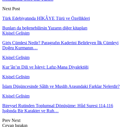
Next Post
Türk Edebiyatında HİKÂYE Türü ve Özellikleri
Bunları da beğenebilirsin
Yazarın diğer kitapları
Kişisel Gelişim
Giriş Cümlesi Nedir? Paragrafın Kaderini Belirleyen İlk Cümleyi
Doğru Kurmanın…
Kişisel Gelişim
Kur’ân’ın Dili ve İşlevi: Lafız-Mana Diyalektiği
Kişisel Gelişim
İslam Düşüncesinde Sâlih ve Muslih Arasındaki Farklar Nelerdir?
Kişisel Gelişim
Bireysel Rutinden Toplumsal Dönüşüme: Hûd Suresi 114-116
Işığında Bir Karakter ve Ruh…
Prev
Next
Cevap bırakın