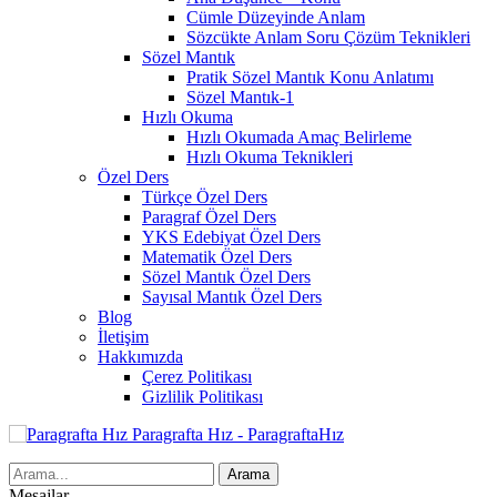
Cümle Düzeyinde Anlam
Sözcükte Anlam Soru Çözüm Teknikleri
Sözel Mantık
Pratik Sözel Mantık Konu Anlatımı
Sözel Mantık-1
Hızlı Okuma
Hızlı Okumada Amaç Belirleme
Hızlı Okuma Teknikleri
Özel Ders
Türkçe Özel Ders
Paragraf Özel Ders
YKS Edebiyat Özel Ders
Matematik Özel Ders
Sözel Mantık Özel Ders
Sayısal Mantık Özel Ders
Blog
İletişim
Hakkımızda
Çerez Politikası
Gizlilik Politikası
Paragrafta Hız - ParagraftaHız
Mesajlar