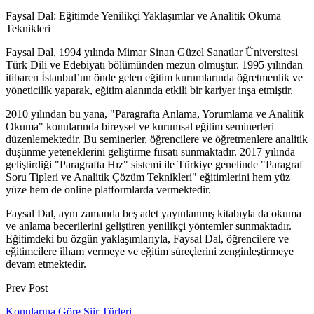
Faysal Dal: Eğitimde Yenilikçi Yaklaşımlar ve Analitik Okuma
Teknikleri
Faysal Dal, 1994 yılında Mimar Sinan Güzel Sanatlar Üniversitesi
Türk Dili ve Edebiyatı bölümünden mezun olmuştur. 1995 yılından
itibaren İstanbul’un önde gelen eğitim kurumlarında öğretmenlik ve
yöneticilik yaparak, eğitim alanında etkili bir kariyer inşa etmiştir.
2010 yılından bu yana, "Paragrafta Anlama, Yorumlama ve Analitik
Okuma" konularında bireysel ve kurumsal eğitim seminerleri
düzenlemektedir. Bu seminerler, öğrencilere ve öğretmenlere analitik
düşünme yeteneklerini geliştirme fırsatı sunmaktadır. 2017 yılında
geliştirdiği "Paragrafta Hız" sistemi ile Türkiye genelinde "Paragraf
Soru Tipleri ve Analitik Çözüm Teknikleri" eğitimlerini hem yüz
yüze hem de online platformlarda vermektedir.
Faysal Dal, aynı zamanda beş adet yayınlanmış kitabıyla da okuma
ve anlama becerilerini geliştiren yenilikçi yöntemler sunmaktadır.
Eğitimdeki bu özgün yaklaşımlarıyla, Faysal Dal, öğrencilere ve
eğitimcilere ilham vermeye ve eğitim süreçlerini zenginleştirmeye
devam etmektedir.
Prev Post
Konularına Göre Şiir Türleri