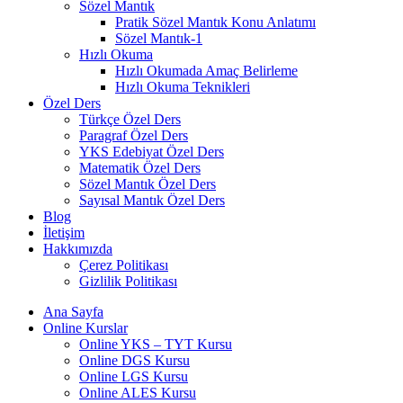
Sözel Mantık
Pratik Sözel Mantık Konu Anlatımı
Sözel Mantık-1
Hızlı Okuma
Hızlı Okumada Amaç Belirleme
Hızlı Okuma Teknikleri
Özel Ders
Türkçe Özel Ders
Paragraf Özel Ders
YKS Edebiyat Özel Ders
Matematik Özel Ders
Sözel Mantık Özel Ders
Sayısal Mantık Özel Ders
Blog
İletişim
Hakkımızda
Çerez Politikası
Gizlilik Politikası
Ana Sayfa
Online Kurslar
Online YKS – TYT Kursu
Online DGS Kursu
Online LGS Kursu
Online ALES Kursu