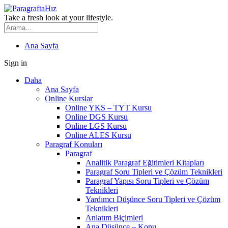
Take a fresh look at your lifestyle.
Ana Sayfa
Sign in
Daha
Ana Sayfa
Online Kurslar
Online YKS – TYT Kursu
Online DGS Kursu
Online LGS Kursu
Online ALES Kursu
Paragraf Konuları
Paragraf
Analitik Paragraf Eğitimleri Kitapları
Paragraf Soru Tipleri ve Çözüm Teknikleri
Paragraf Yapısı Soru Tipleri ve Çözüm
Teknikleri
Yardımcı Düşünce Soru Tipleri ve Çözüm
Teknikleri
Anlatım Biçimleri
Ana Düşünce – Konu