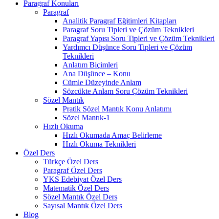
Paragraf Konuları
Paragraf
Analitik Paragraf Eğitimleri Kitapları
Paragraf Soru Tipleri ve Çözüm Teknikleri
Paragraf Yapısı Soru Tipleri ve Çözüm Teknikleri
Yardımcı Düşünce Soru Tipleri ve Çözüm
Teknikleri
Anlatım Biçimleri
Ana Düşünce – Konu
Cümle Düzeyinde Anlam
Sözcükte Anlam Soru Çözüm Teknikleri
Sözel Mantık
Pratik Sözel Mantık Konu Anlatımı
Sözel Mantık-1
Hızlı Okuma
Hızlı Okumada Amaç Belirleme
Hızlı Okuma Teknikleri
Özel Ders
Türkçe Özel Ders
Paragraf Özel Ders
YKS Edebiyat Özel Ders
Matematik Özel Ders
Sözel Mantık Özel Ders
Sayısal Mantık Özel Ders
Blog