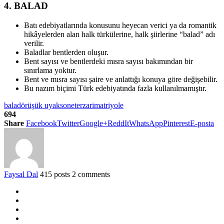
4. BALAD
Batı edebiyatlarında konusunu heyecan verici ya da romantik
hikâyelerden alan halk türkülerine, halk şiirlerine “balad” adı
verilir.
Baladlar bentlerden oluşur.
Bent sayısı ve bentlerdeki mısra sayısı bakımından bir
sınırlama yoktur.
Bent ve mısra sayısı şaire ve anlattığı konuya göre değişebilir.
Bu nazım biçimi Türk edebiyatında fazla kullanılmamıştır.
balad
örüşük uyak
sone
terzarima
triyole
694
Share
Facebook
Twitter
Google+
ReddIt
WhatsApp
Pinterest
E-posta
Faysal Dal
415 posts
2 comments