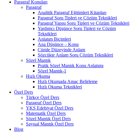
Paragraf Konuları
Paragraf
Analitik Paragraf Eğitimleri Kitapları
Paragraf Soru Tipleri ve Çözüm Teknikleri
Paragraf Yapısı Soru Tipleri ve Çözüm Teknikleri
Yardımcı Düşünce Soru Tipleri ve Çözüm
Teknikleri
Anlatım Biçimleri
Ana Düşünce – Konu
Cümle Düzeyinde Anlam
Sözcükte Anlam Soru Çözüm Teknikleri
Sözel Mantık
Pratik Sözel Mantık Konu Anlatımı
Sözel Mantık-1
Hızlı Okuma
Hızlı Okumada Amaç Belirleme
Hızlı Okuma Teknikleri
Özel Ders
Türkçe Özel Ders
Paragraf Özel Ders
YKS Edebiyat Özel Ders
Matematik Özel Ders
Sözel Mantık Özel Ders
Sayısal Mantık Özel Ders
Blog