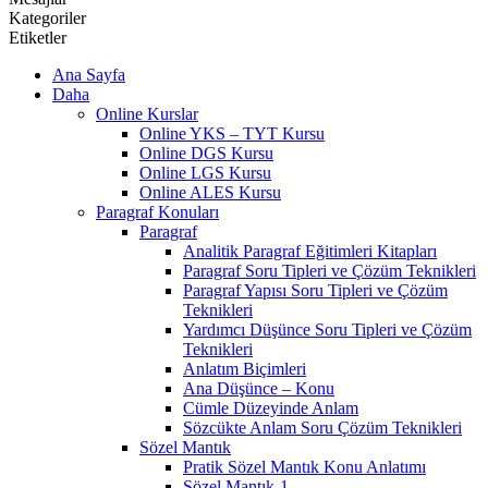
Kategoriler
Etiketler
Ana Sayfa
Daha
Online Kurslar
Online YKS – TYT Kursu
Online DGS Kursu
Online LGS Kursu
Online ALES Kursu
Paragraf Konuları
Paragraf
Analitik Paragraf Eğitimleri Kitapları
Paragraf Soru Tipleri ve Çözüm Teknikleri
Paragraf Yapısı Soru Tipleri ve Çözüm
Teknikleri
Yardımcı Düşünce Soru Tipleri ve Çözüm
Teknikleri
Anlatım Biçimleri
Ana Düşünce – Konu
Cümle Düzeyinde Anlam
Sözcükte Anlam Soru Çözüm Teknikleri
Sözel Mantık
Pratik Sözel Mantık Konu Anlatımı
Sözel Mantık-1