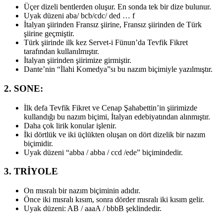
Üçer dizeli bentlerden oluşur. En sonda tek bir dize bulunur.
Uyak düzeni aba/ bcb/cdc/ ded … f
İtalyan şiirinden Fransız şiirine, Fransız şiirinden de Türk
şiirine geçmiştir.
Türk şiirinde ilk kez Servet-i Fünun’da Tevfik Fikret
tarafından kullanılmıştır.
İtalyan şiirinden şiirimize girmiştir.
Dante’nin “İlahi Komedya”sı bu nazım biçimiyle yazılmıştır.
2. SONE:
İlk defa Tevfik Fikret ve Cenap Şahabettin’in şiirimizde
kullandığı bu nazım biçimi, İtalyan edebiyatından alınmıştır.
Daha çok lirik konular işlenir.
İki dörtlük ve iki üçlükten oluşan on dört dizelik bir nazım
biçimidir.
Uyak düzeni “abba / abba / ccd /ede” biçimindedir.
3. TRİYOLE
On mısralı bir nazım biçiminin adıdır.
Önce iki mısralı kısım, sonra dörder mısralı iki kısım gelir.
Uyak düzeni: AB / aaaA / bbbB şeklindedir.