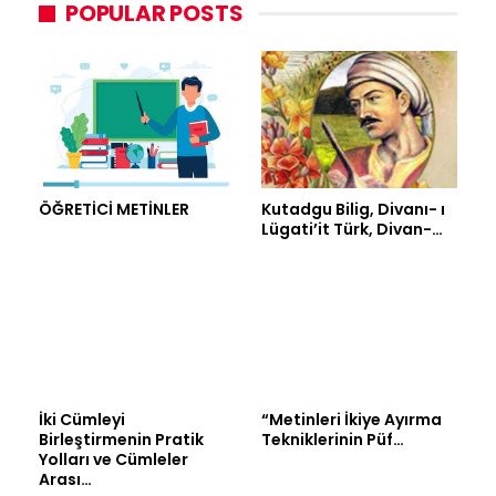
POPULAR POSTS
ÖĞRETİCİ METİNLER
Kutadgu Bilig, Divanı- ı
Lügati’it Türk, Divan-…
İki Cümleyi
“Metinleri İkiye Ayırma
Birleştirmenin Pratik
Tekniklerinin Püf…
Yolları ve Cümleler
Arası…