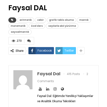
Faysal DAL
aritmetik
cebir
grafik tablo okuma
mantık
matematik
özel ders
sayılarla akıl yürütme
sayısalmantık
270
Facebook
Twitter
Share
Faysal Dal
415 Posts
2
Comments
Faysal Dal: Eğitimde Yenilikçi Yaklaşımlar
ve Analitik Okuma Teknikleri