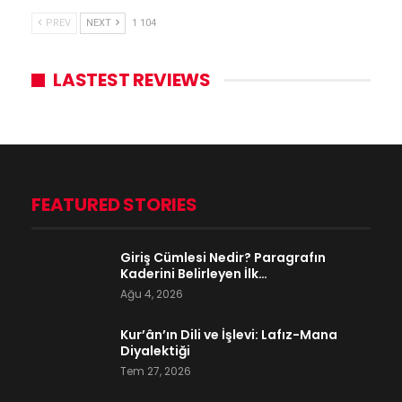
PREV
NEXT
1 104
LASTEST REVIEWS
FEATURED STORIES
Giriş Cümlesi Nedir? Paragrafın
Kaderini Belirleyen İlk…
Ağu 4, 2026
Kur’ân’ın Dili ve İşlevi: Lafız-Mana
Diyalektiği
Tem 27, 2026