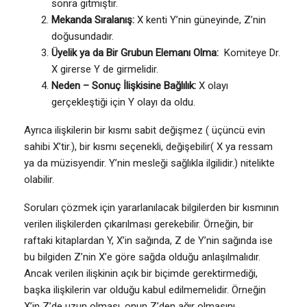
sonra gitmiştir.
Mekanda Sıralanış:
X kenti Y’nin güneyinde, Z’nin
doğusundadır.
Üyelik ya da Bir Grubun Elemanı Olma:
Komiteye Dr.
X girerse Y de girmelidir.
Neden – Sonuç İlişkisine Bağlılık:
X olayı
gerçekleştiği için Y olayı da oldu.
Ayrıca ilişkilerin bir kısmı sabit değişmez ( üçüncü evin
sahibi X’tir.), bir kısmı seçenekli, değişebilir( X ya ressam
ya da müzisyendir. Y’nin mesleği sağlıkla ilgilidir.) nitelikte
olabilir.
Soruları çözmek için yararlanılacak bilgilerden bir kısmının
verilen ilişkilerden çıkarılması gerekebilir. Örneğin, bir
raftaki kitaplardan Y, X’in sağında, Z de Y’nin sağında ise
bu bilgiden Z’nin X’e göre sağda olduğu anlaşılmalıdır.
Ancak verilen ilişkinin açık bir biçimde gerektirmediği,
başka ilişkilerin var olduğu kabul edilmemelidir. Örneğin
X’in Z’de uzun olması, onun Z’den ağır olmasını