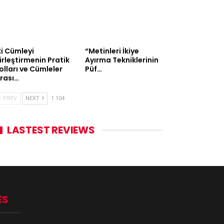
ki Cümleyi
“Metinleri İkiye
irleştirmenin Pratik
Ayırma Tekniklerinin
olları ve Cümleler
Püf…
rası…
PREV
NEXT
1 104
LASTEST REVIEWS
ES