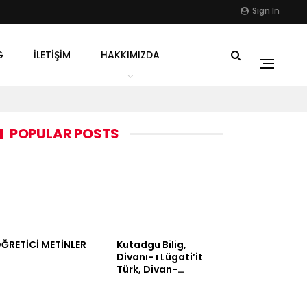
Sign In
G
İLETIŞIM
HAKKIMIZDA
POPULAR POSTS
ĞRETİCİ METİNLER
Kutadgu Bilig,
Divanı- ı Lügati’it
Türk, Divan-…