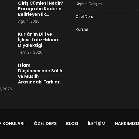
Giriş Cümlesi Nedir?
Kişisel Gelişim
Paragrafın Kaderini
Belirleyen İlk…
Özel Ders
Ağu 4, 2026
Kurslar
Kur’ân’ın Dili ve
İşlevi: Lafız-Mana
Diyalektiği
Tem 27, 2026
İslam
Düşüncesinde Sâlih
ve Muslih
Arasındaki Farklar…
, 2026
 KONULARI
ÖZEL DERS
BLOG
İLETIŞIM
HAKKIMIZ