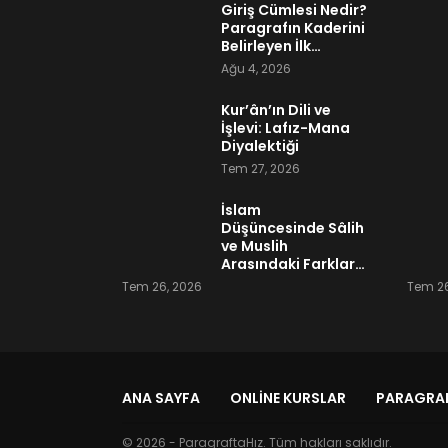
Giriş Cümlesi Nedir?
Paragrafın Kaderini
Belirleyen İlk…
Ağu 4, 2026
Kur’ân’ın Dili ve
İşlevi: Lafız-Mana
Diyalektiği
Tem 27, 2026
İslam
Düşüncesinde Sâlih
ve Muslih
Arasındaki Farklar…
Tem 26, 2026
Tem 26
ANA SAYFA
ONLINE KURSLAR
PARAGRAF
© 2026 - ParagraftaHız. Tüm hakları saklıdır.