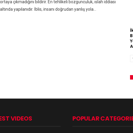
ortaya çıkmadığını bildirir. En tehlikeli bozgunculuk, ıslah iddiası
altında yapılanıdır. İblis, insanı doğrudan yanlış yola…
İ
B
Y
A
EST VIDEOS
POPULAR CATEGORI