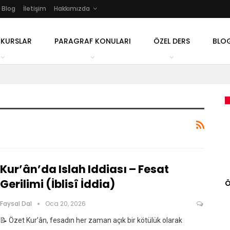
Blog
İletişim
Hakkımızda
 KURSLAR
PARAGRAF KONULARI
ÖZEL DERS
BLO
Kur’ân’da Islah Iddiası – Fesat
Gerilimi (İblisî İddia)
Ö
Faysal Dal
Oca 20, 2026
📝 Özet Kur’ân, fesadın her zaman açık bir kötülük olarak