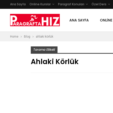
Ana Sayfa
Online Kurslar
Paragraf Konuları
Özel Ders
ANA SAYFA
ONLINE
Home
Blog
ahlaki körlük
Tarama Etiketi
Ahlaki Körlük