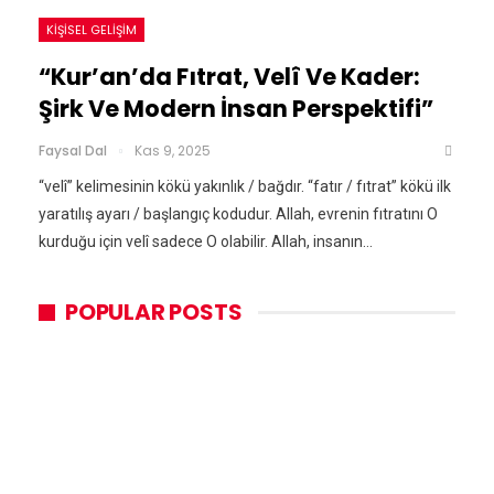
KIŞISEL GELIŞIM
“Kur’an’da Fıtrat, Velî Ve Kader:
Şirk Ve Modern İnsan Perspektifi”
Faysal Dal
Kas 9, 2025
“velî” kelimesinin kökü yakınlık / bağdır. “fatır / fıtrat” kökü ilk
yaratılış ayarı / başlangıç kodudur. Allah, evrenin fıtratını O
kurduğu için velî sadece O olabilir. Allah, insanın…
POPULAR POSTS