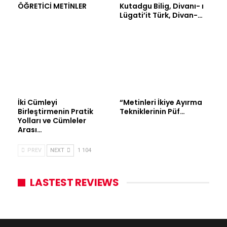
ÖĞRETİCİ METİNLER
Kutadgu Bilig, Divanı- ı
Lügati’it Türk, Divan-…
İki Cümleyi
“Metinleri İkiye Ayırma
Birleştirmenin Pratik
Tekniklerinin Püf…
Yolları ve Cümleler
Arası…
PREV
NEXT
1 104
LASTEST REVIEWS