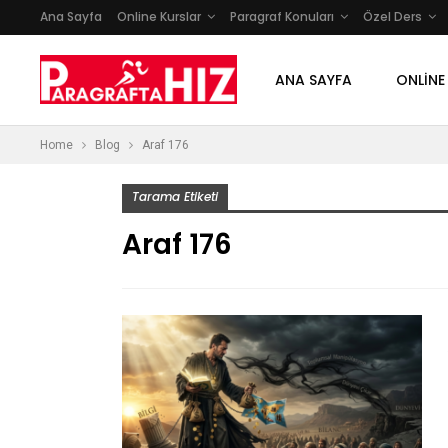
Ana Sayfa
Online Kurslar
Paragraf Konuları
Özel Ders
ANA SAYFA
ONLINE
Home
Blog
Araf 176
Tarama Etiketi
Araf 176