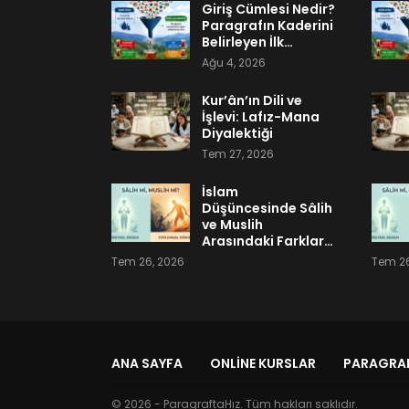
Giriş Cümlesi Nedir?
Paragrafın Kaderini
Belirleyen İlk…
Ağu 4, 2026
Kur’ân’ın Dili ve
İşlevi: Lafız-Mana
Diyalektiği
Tem 27, 2026
İslam
Düşüncesinde Sâlih
ve Muslih
Arasındaki Farklar…
Tem 26, 2026
Tem 26
ANA SAYFA
ONLINE KURSLAR
PARAGRAF
© 2026 - ParagraftaHız. Tüm hakları saklıdır.