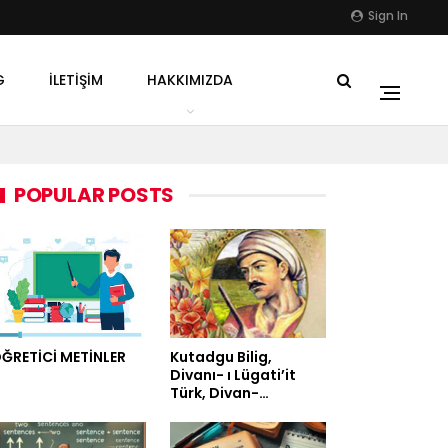
Sign In
G
İLETIŞIM
HAKKIMIZDA
POPULAR POSTS
ĞRETİCİ METİNLER
Kutadgu Bilig,
Divanı- ı Lügati’it
Türk, Divan-…