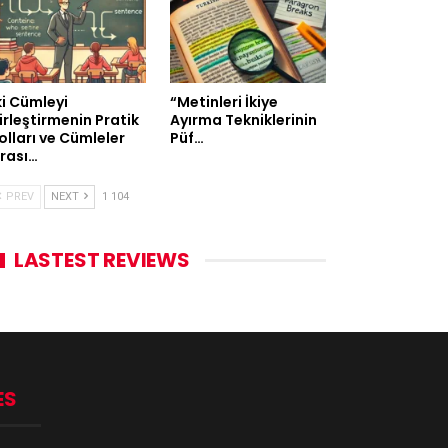
ki Cümleyi
“Metinleri İkiye
irleştirmenin Pratik
Ayırma Tekniklerinin
olları ve Cümleler
Püf…
rası…
PREV
NEXT
1 104
LASTEST REVIEWS
ES