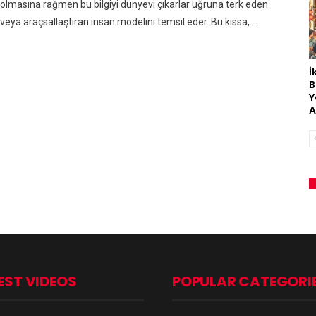
olmasına rağmen bu bilgiyi dünyevi çıkarlar uğruna terk eden
veya araçsallaştıran insan modelini temsil eder. Bu kıssa,…
İ
B
Y
A
EST VIDEOS
POPULAR CATEGORI