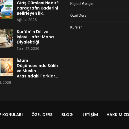
Giriş Cümlesi Nedir?
Kişisel Gelişim
Paragrafın Kaderini
Belirleyen İlk…
Özel Ders
Ağu 4, 2026
Kurslar
Kur’ân’ın Dili ve
İşlevi: Lafız-Mana
Diyalektiği
Tem 27, 2026
İslam
Düşüncesinde Sâlih
ve Muslih
Arasındaki Farklar…
, 2026
 KONULARI
ÖZEL DERS
BLOG
İLETIŞIM
HAKKIMIZ