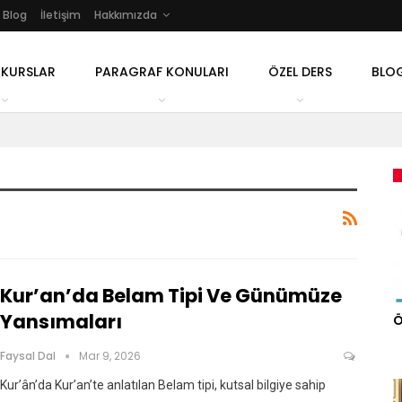
Blog
İletişim
Hakkımızda
 KURSLAR
PARAGRAF KONULARI
ÖZEL DERS
BLO
Kur’an’da Belam Tipi Ve Günümüze
Yansımaları
Ö
Faysal Dal
Mar 9, 2026
Kur’ân’da Kur’an’te anlatılan Belam tipi, kutsal bilgiye sahip