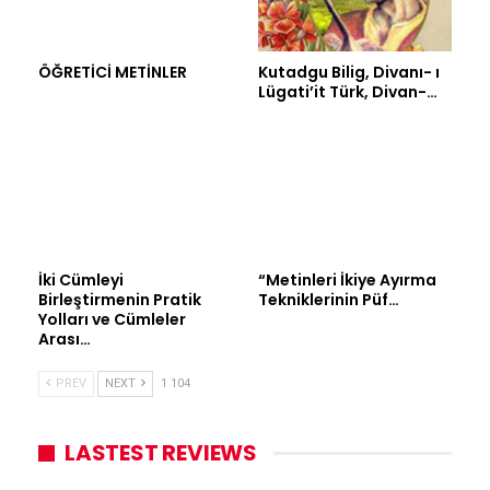
ÖĞRETİCİ METİNLER
Kutadgu Bilig, Divanı- ı
Lügati’it Türk, Divan-…
İki Cümleyi
“Metinleri İkiye Ayırma
Birleştirmenin Pratik
Tekniklerinin Püf…
Yolları ve Cümleler
Arası…
PREV
NEXT
1 104
LASTEST REVIEWS