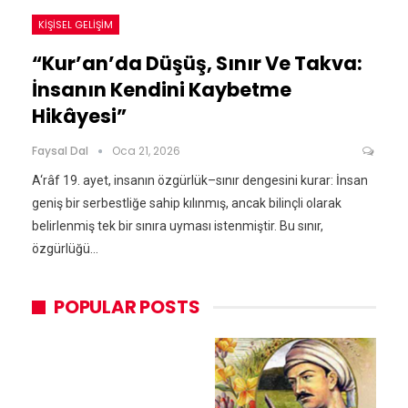
KIŞISEL GELIŞIM
“Kur’an’da Düşüş, Sınır Ve Takva:
İnsanın Kendini Kaybetme
Hikâyesi”
Faysal Dal
Oca 21, 2026
A‘râf 19. ayet, insanın özgürlük–sınır dengesini kurar: İnsan
geniş bir serbestliğe sahip kılınmış, ancak bilinçli olarak
belirlenmiş tek bir sınıra uyması istenmiştir. Bu sınır,
özgürlüğü…
POPULAR POSTS