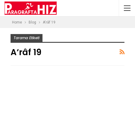
Home
Blog
A‘râf 19
Tarama Etiketi
A‘râf 19