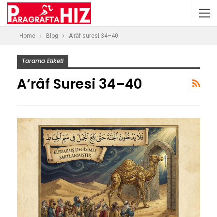
Home
Blog
A‘râf suresi 34–40
Tarama Etiketi
A‘râf Suresi 34–40