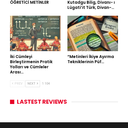
ÖĞRETİCİ METİNLER
Kutadgu Bilig, Divanı- ı
Lügati’it Türk, Divan-…
İki Cümleyi
“Metinleri İkiye Ayırma
Birleştirmenin Pratik
Tekniklerinin Püf…
Yolları ve Cümleler
Arası…
PREV
NEXT
1 104
LASTEST REVIEWS