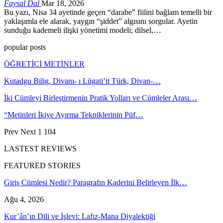
Faysal Dal
Mar 18, 2026
Bu yazı, Nisa 34 ayetinde geçen “darabe” fiilini bağlam temelli bir
yaklaşımla ele alarak, yaygın “şiddet” algısını sorgular. Ayetin
sunduğu kademeli ilişki yönetimi modeli; dilsel,…
popular posts
ÖĞRETİCİ METİNLER
Kutadgu Bilig, Divanı- ı Lügati’it Türk, Divan-…
İki Cümleyi Birleştirmenin Pratik Yolları ve Cümleler Arası…
“Metinleri İkiye Ayırma Tekniklerinin Püf…
Prev
Next
1 104
LASTEST REVIEWS
FEATURED STORIES
Giriş Cümlesi Nedir? Paragrafın Kaderini Belirleyen İlk…
Ağu 4, 2026
Kur’ân’ın Dili ve İşlevi: Lafız-Mana Diyalektiği