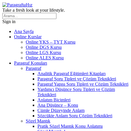
Take a fresh look at your lifestyle.
Sign in
Ana Sayfa
Online Kurslar
Online YKS – TYT Kursu
Online DGS Kursu
Online LGS Kursu
Online ALES Kursu
Paragraf Konuları
Paragraf
Analitik Paragraf Eğitimleri Kitapları
Paragraf Soru Tipleri ve Çözüm Teknikleri
Paragraf Yapısı Soru Tipleri ve Çözüm Teknikleri
Yardımcı Düşünce Soru Tipleri ve Çözüm
Teknikleri
Anlatım Biçimleri
Ana Düşünce – Konu
Cümle Düzeyinde Anlam
Sözcükte Anlam Soru Çözüm Teknikleri
Sözel Mantık
Pratik Sözel Mantık Konu Anlatımı