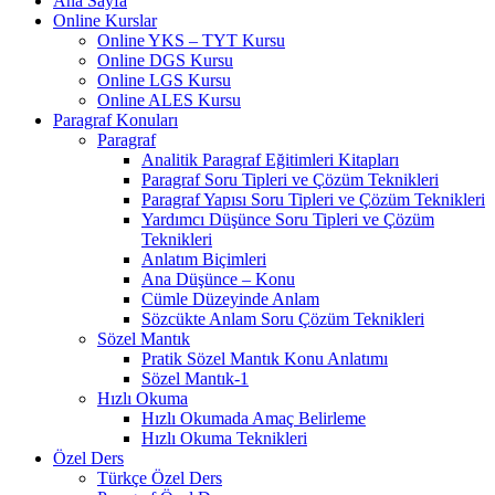
Ana Sayfa
Online Kurslar
Online YKS – TYT Kursu
Online DGS Kursu
Online LGS Kursu
Online ALES Kursu
Paragraf Konuları
Paragraf
Analitik Paragraf Eğitimleri Kitapları
Paragraf Soru Tipleri ve Çözüm Teknikleri
Paragraf Yapısı Soru Tipleri ve Çözüm Teknikleri
Yardımcı Düşünce Soru Tipleri ve Çözüm
Teknikleri
Anlatım Biçimleri
Ana Düşünce – Konu
Cümle Düzeyinde Anlam
Sözcükte Anlam Soru Çözüm Teknikleri
Sözel Mantık
Pratik Sözel Mantık Konu Anlatımı
Sözel Mantık-1
Hızlı Okuma
Hızlı Okumada Amaç Belirleme
Hızlı Okuma Teknikleri
Özel Ders
Türkçe Özel Ders