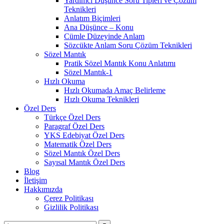
Yardımcı Düşünce Soru Tipleri ve Çözüm
Teknikleri
Anlatım Biçimleri
Ana Düşünce – Konu
Cümle Düzeyinde Anlam
Sözcükte Anlam Soru Çözüm Teknikleri
Sözel Mantık
Pratik Sözel Mantık Konu Anlatımı
Sözel Mantık-1
Hızlı Okuma
Hızlı Okumada Amaç Belirleme
Hızlı Okuma Teknikleri
Özel Ders
Türkçe Özel Ders
Paragraf Özel Ders
YKS Edebiyat Özel Ders
Matematik Özel Ders
Sözel Mantık Özel Ders
Sayısal Mantık Özel Ders
Blog
İletişim
Hakkımızda
Çerez Politikası
Gizlilik Politikası