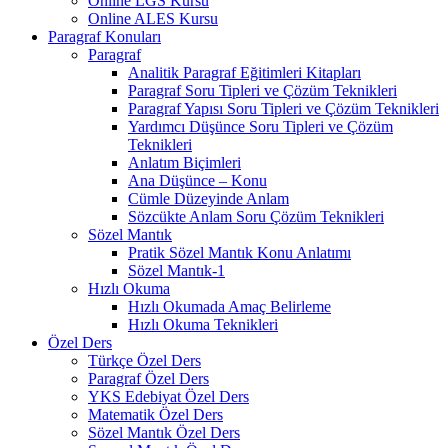
Online LGS Kursu
Online ALES Kursu
Paragraf Konuları
Paragraf
Analitik Paragraf Eğitimleri Kitapları
Paragraf Soru Tipleri ve Çözüm Teknikleri
Paragraf Yapısı Soru Tipleri ve Çözüm Teknikleri
Yardımcı Düşünce Soru Tipleri ve Çözüm
Teknikleri
Anlatım Biçimleri
Ana Düşünce – Konu
Cümle Düzeyinde Anlam
Sözcükte Anlam Soru Çözüm Teknikleri
Sözel Mantık
Pratik Sözel Mantık Konu Anlatımı
Sözel Mantık-1
Hızlı Okuma
Hızlı Okumada Amaç Belirleme
Hızlı Okuma Teknikleri
Özel Ders
Türkçe Özel Ders
Paragraf Özel Ders
YKS Edebiyat Özel Ders
Matematik Özel Ders
Sözel Mantık Özel Ders