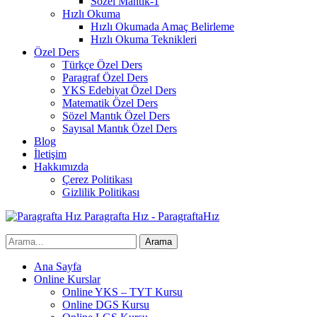
Sözel Mantık-1
Hızlı Okuma
Hızlı Okumada Amaç Belirleme
Hızlı Okuma Teknikleri
Özel Ders
Türkçe Özel Ders
Paragraf Özel Ders
YKS Edebiyat Özel Ders
Matematik Özel Ders
Sözel Mantık Özel Ders
Sayısal Mantık Özel Ders
Blog
İletişim
Hakkımızda
Çerez Politikası
Gizlilik Politikası
Paragrafta Hız - ParagraftaHız
Ana Sayfa
Online Kurslar
Online YKS – TYT Kursu
Online DGS Kursu