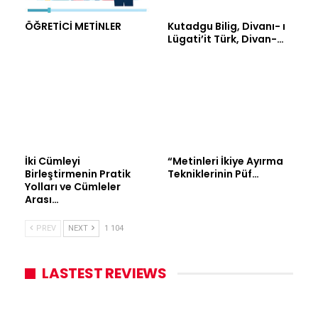
ÖĞRETİCİ METİNLER
Kutadgu Bilig, Divanı- ı
Lügati’it Türk, Divan-…
İki Cümleyi
“Metinleri İkiye Ayırma
Birleştirmenin Pratik
Tekniklerinin Püf…
Yolları ve Cümleler
Arası…
PREV
NEXT
1 104
LASTEST REVIEWS