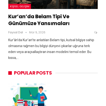
KIŞISEL GELIŞIM
Kur’an’da Belam Tipi Ve
Günümüze Yansımaları
Faysal Dal
Mar 9, 2026
Kur’ân’da Kur’an’te anlatılan Belam tipi, kutsal bilgiye sahip
olmasına rağmen bu bilgiyi dünyevi çıkarlar uğruna terk
eden veya araçsallaştıran insan modelini temsil eder. Bu
kıssa,…
POPULAR POSTS