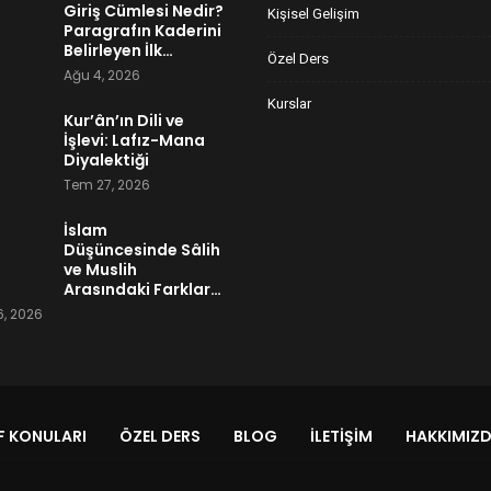
Giriş Cümlesi Nedir?
Kişisel Gelişim
Paragrafın Kaderini
Belirleyen İlk…
Özel Ders
Ağu 4, 2026
Kurslar
Kur’ân’ın Dili ve
İşlevi: Lafız-Mana
Diyalektiği
Tem 27, 2026
İslam
Düşüncesinde Sâlih
ve Muslih
Arasındaki Farklar…
, 2026
 KONULARI
ÖZEL DERS
BLOG
İLETIŞIM
HAKKIMIZ