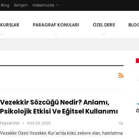
Blog
İletişim
Hakkımızda
 KURSLAR
PARAGRAF KONULARI
ÖZEL DERS
BLO
Vezekkir Sözcüğü Nedir? Anlamı,
Psikolojik Etkisi Ve Eğitsel Kullanımı
Ö
Faysal Dal
Kas 29, 2025
Vezekkir Özeti Vezekkir, Kur’an’da kökü zekere olan, hatırlatma