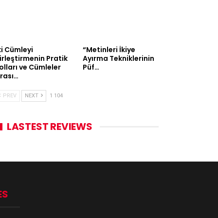
ki Cümleyi
“Metinleri İkiye
irleştirmenin Pratik
Ayırma Tekniklerinin
olları ve Cümleler
Püf…
rası…
PREV
NEXT
1 104
LASTEST REVIEWS
ES