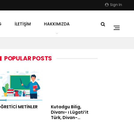
Sign In
G
İLETIŞIM
HAKKIMIZDA
POPULAR POSTS
ĞRETİCİ METİNLER
Kutadgu Bilig,
Divanı- ı Lügati’it
Türk, Divan-…