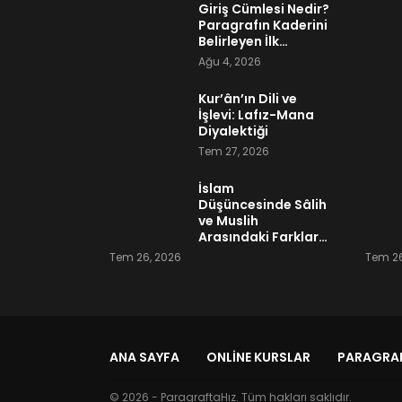
Giriş Cümlesi Nedir?
Paragrafın Kaderini
Belirleyen İlk…
Ağu 4, 2026
Kur’ân’ın Dili ve
İşlevi: Lafız-Mana
Diyalektiği
Tem 27, 2026
İslam
Düşüncesinde Sâlih
ve Muslih
Arasındaki Farklar…
Tem 26, 2026
Tem 26
ANA SAYFA
ONLINE KURSLAR
PARAGRAF
© 2026 - ParagraftaHız. Tüm hakları saklıdır.