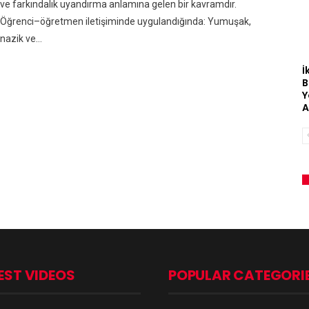
ve farkındalık uyandırma anlamına gelen bir kavramdır.
Öğrenci–öğretmen iletişiminde uygulandığında: Yumuşak,
nazik ve…
İ
B
Y
A
EST VIDEOS
POPULAR CATEGORI