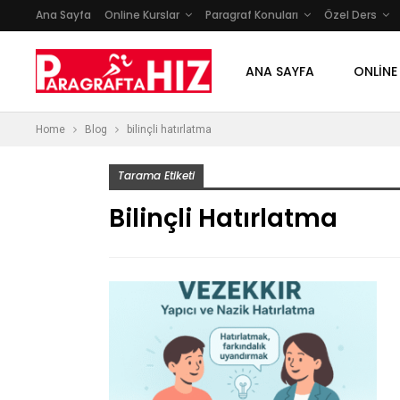
Ana Sayfa
Online Kurslar
Paragraf Konuları
Özel Ders
ANA SAYFA
ONLINE
Home
Blog
bilinçli hatırlatma
Tarama Etiketi
Bilinçli Hatırlatma