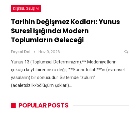
KIŞISEL GELIŞIM
Tarihin Değişmez Kodları: Yunus
Suresi Işığında Modern
Toplumların Geleceği
Faysal Dal
Haz 9, 2026
Yunus 13 (Toplumsal Determinizm):** Medeniyetlerin
çöküşü keyfi birer ceza değil, **Sünnetullah**'ın (evrensel
yasaların) bir sonucudur. Sistemde "zulüm"
(adaletsizlik/bölüşüm şokları)…
POPULAR POSTS