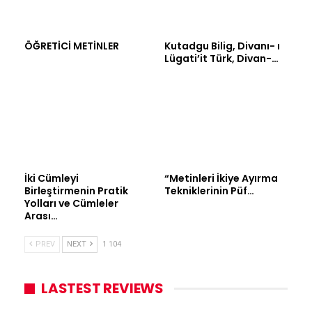
ÖĞRETİCİ METİNLER
Kutadgu Bilig, Divanı- ı
Lügati’it Türk, Divan-…
İki Cümleyi
“Metinleri İkiye Ayırma
Birleştirmenin Pratik
Tekniklerinin Püf…
Yolları ve Cümleler
Arası…
PREV
NEXT
1 104
LASTEST REVIEWS