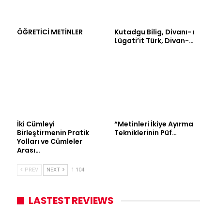
ÖĞRETİCİ METİNLER
Kutadgu Bilig, Divanı- ı
Lügati’it Türk, Divan-…
İki Cümleyi
“Metinleri İkiye Ayırma
Birleştirmenin Pratik
Tekniklerinin Püf…
Yolları ve Cümleler
Arası…
PREV
NEXT
1 104
LASTEST REVIEWS