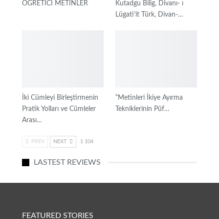
ÖĞRETİCİ METİNLER
Kutadgu Bilig, Divanı- ı
Lügati’it Türk, Divan-…
İki Cümleyi Birleştirmenin
“Metinleri İkiye Ayırma
Pratik Yolları ve Cümleler
Tekniklerinin Püf…
Arası…
PREV
NEXT
1 104
LASTEST REVIEWS
FEATURED STORIES