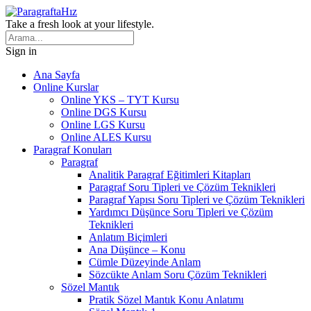
Take a fresh look at your lifestyle.
Sign in
Ana Sayfa
Online Kurslar
Online YKS – TYT Kursu
Online DGS Kursu
Online LGS Kursu
Online ALES Kursu
Paragraf Konuları
Paragraf
Analitik Paragraf Eğitimleri Kitapları
Paragraf Soru Tipleri ve Çözüm Teknikleri
Paragraf Yapısı Soru Tipleri ve Çözüm Teknikleri
Yardımcı Düşünce Soru Tipleri ve Çözüm
Teknikleri
Anlatım Biçimleri
Ana Düşünce – Konu
Cümle Düzeyinde Anlam
Sözcükte Anlam Soru Çözüm Teknikleri
Sözel Mantık
Pratik Sözel Mantık Konu Anlatımı