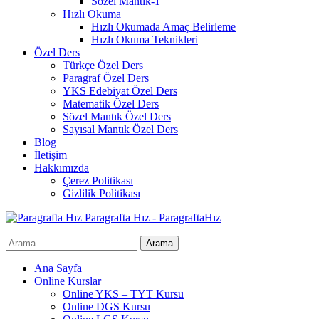
Sözel Mantık-1
Hızlı Okuma
Hızlı Okumada Amaç Belirleme
Hızlı Okuma Teknikleri
Özel Ders
Türkçe Özel Ders
Paragraf Özel Ders
YKS Edebiyat Özel Ders
Matematik Özel Ders
Sözel Mantık Özel Ders
Sayısal Mantık Özel Ders
Blog
İletişim
Hakkımızda
Çerez Politikası
Gizlilik Politikası
Paragrafta Hız - ParagraftaHız
Ana Sayfa
Online Kurslar
Online YKS – TYT Kursu
Online DGS Kursu