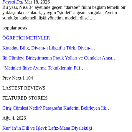
Faysal Dal
Mar 18, 2026
Bu yazı, Nisa 34 ayetinde geçen “darabe” fiilini bağlam temelli bir
yaklaşımla ele alarak, yaygın “şiddet” algısını sorgular. Ayetin
sunduğu kademeli ilişki yönetimi modeli; dilsel,…
popular posts
ÖĞRETİCİ METİNLER
Kutadgu Bilig, Divanı- ı Lügati’it Türk, Divan-…
İki Cümleyi Birleştirmenin Pratik Yolları ve Cümleler Arası…
“Metinleri İkiye Ayırma Tekniklerinin Püf…
Prev
Next
1 104
LASTEST REVIEWS
FEATURED STORIES
Giriş Cümlesi Nedir? Paragrafın Kaderini Belirleyen İlk…
Ağu 4, 2026
Kur’ân’ın Dili ve İşlevi: Lafız-Mana Diyalektiği