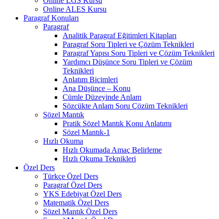
Online LGS Kursu
Online ALES Kursu
Paragraf Konuları
Paragraf
Analitik Paragraf Eğitimleri Kitapları
Paragraf Soru Tipleri ve Çözüm Teknikleri
Paragraf Yapısı Soru Tipleri ve Çözüm Teknikleri
Yardımcı Düşünce Soru Tipleri ve Çözüm
Teknikleri
Anlatım Biçimleri
Ana Düşünce – Konu
Cümle Düzeyinde Anlam
Sözcükte Anlam Soru Çözüm Teknikleri
Sözel Mantık
Pratik Sözel Mantık Konu Anlatımı
Sözel Mantık-1
Hızlı Okuma
Hızlı Okumada Amaç Belirleme
Hızlı Okuma Teknikleri
Özel Ders
Türkçe Özel Ders
Paragraf Özel Ders
YKS Edebiyat Özel Ders
Matematik Özel Ders
Sözel Mantık Özel Ders