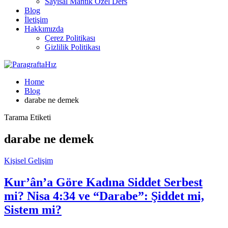
Sayısal Mantık Özel Ders
Blog
İletişim
Hakkımızda
Çerez Politikası
Gizlilik Politikası
Home
Blog
darabe ne demek
Tarama Etiketi
darabe ne demek
Kişisel Gelişim
Kur’ân’a Göre Kadına Siddet Serbest
mi? Nisa 4:34 ve “Darabe”: Şiddet mi,
Sistem mi?