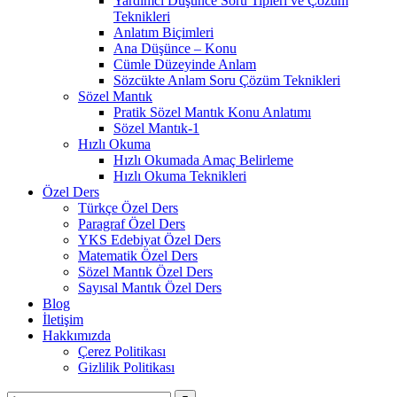
Yardımcı Düşünce Soru Tipleri ve Çözüm
Teknikleri
Anlatım Biçimleri
Ana Düşünce – Konu
Cümle Düzeyinde Anlam
Sözcükte Anlam Soru Çözüm Teknikleri
Sözel Mantık
Pratik Sözel Mantık Konu Anlatımı
Sözel Mantık-1
Hızlı Okuma
Hızlı Okumada Amaç Belirleme
Hızlı Okuma Teknikleri
Özel Ders
Türkçe Özel Ders
Paragraf Özel Ders
YKS Edebiyat Özel Ders
Matematik Özel Ders
Sözel Mantık Özel Ders
Sayısal Mantık Özel Ders
Blog
İletişim
Hakkımızda
Çerez Politikası
Gizlilik Politikası