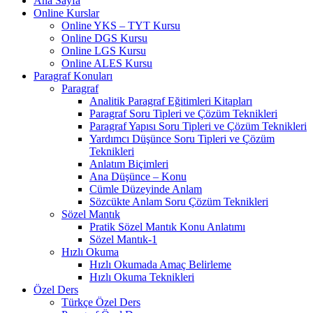
Ana Sayfa
Online Kurslar
Online YKS – TYT Kursu
Online DGS Kursu
Online LGS Kursu
Online ALES Kursu
Paragraf Konuları
Paragraf
Analitik Paragraf Eğitimleri Kitapları
Paragraf Soru Tipleri ve Çözüm Teknikleri
Paragraf Yapısı Soru Tipleri ve Çözüm Teknikleri
Yardımcı Düşünce Soru Tipleri ve Çözüm
Teknikleri
Anlatım Biçimleri
Ana Düşünce – Konu
Cümle Düzeyinde Anlam
Sözcükte Anlam Soru Çözüm Teknikleri
Sözel Mantık
Pratik Sözel Mantık Konu Anlatımı
Sözel Mantık-1
Hızlı Okuma
Hızlı Okumada Amaç Belirleme
Hızlı Okuma Teknikleri
Özel Ders
Türkçe Özel Ders