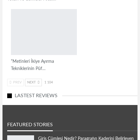
“Metinleri İkiye Ayırma
Tekniklerinin Püf…
PREV
NEXT
1 104
LASTEST REVIEWS
FEATURED STORIES
Giriş Cümlesi Nedir? Paragrafın Kaderini Belirleyen