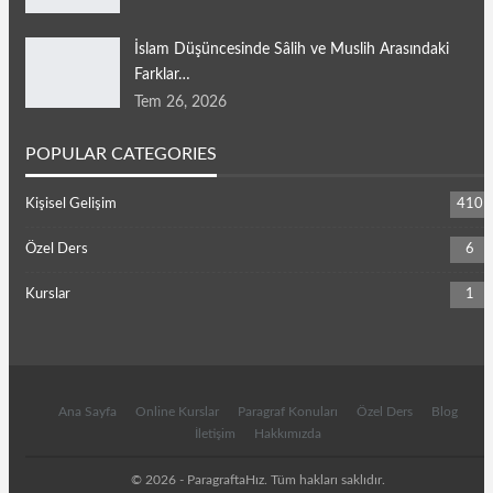
İslam Düşüncesinde Sâlih ve Muslih Arasındaki
Farklar…
Tem 26, 2026
POPULAR CATEGORIES
Kişisel Gelişim
410
Özel Ders
6
Kurslar
1
Ana Sayfa
Online Kurslar
Paragraf Konuları
Özel Ders
Blog
İletişim
Hakkımızda
© 2026 - ParagraftaHız. Tüm hakları saklıdır.