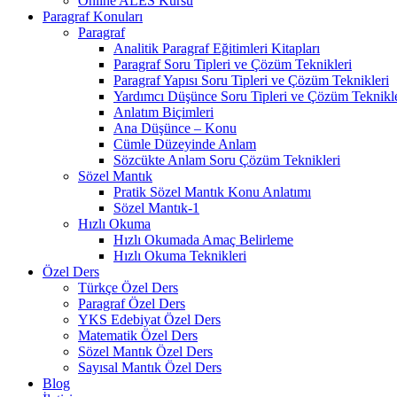
Online ALES Kursu
Paragraf Konuları
Paragraf
Analitik Paragraf Eğitimleri Kitapları
Paragraf Soru Tipleri ve Çözüm Teknikleri
Paragraf Yapısı Soru Tipleri ve Çözüm Teknikleri
Yardımcı Düşünce Soru Tipleri ve Çözüm Teknikle
Anlatım Biçimleri
Ana Düşünce – Konu
Cümle Düzeyinde Anlam
Sözcükte Anlam Soru Çözüm Teknikleri
Sözel Mantık
Pratik Sözel Mantık Konu Anlatımı
Sözel Mantık-1
Hızlı Okuma
Hızlı Okumada Amaç Belirleme
Hızlı Okuma Teknikleri
Özel Ders
Türkçe Özel Ders
Paragraf Özel Ders
YKS Edebiyat Özel Ders
Matematik Özel Ders
Sözel Mantık Özel Ders
Sayısal Mantık Özel Ders
Blog