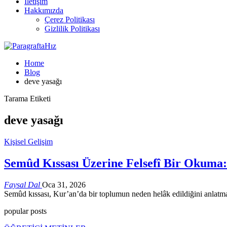
İletişim
Hakkımızda
Çerez Politikası
Gizlilik Politikası
Home
Blog
deve yasağı
Tarama Etiketi
deve yasağı
Kişisel Gelişim
Semûd Kıssası Üzerine Felsefî Bir Okuma
Faysal Dal
Oca 31, 2026
Semûd kıssası, Kur’an’da bir toplumun neden helâk edildiğini anlatm
popular posts