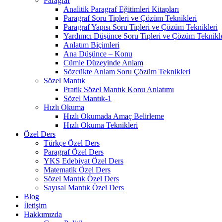
Paragraf
Analitik Paragraf Eğitimleri Kitapları
Paragraf Soru Tipleri ve Çözüm Teknikleri
Paragraf Yapısı Soru Tipleri ve Çözüm Teknikleri
Yardımcı Düşünce Soru Tipleri ve Çözüm Teknikle
Anlatım Biçimleri
Ana Düşünce – Konu
Cümle Düzeyinde Anlam
Sözcükte Anlam Soru Çözüm Teknikleri
Sözel Mantık
Pratik Sözel Mantık Konu Anlatımı
Sözel Mantık-1
Hızlı Okuma
Hızlı Okumada Amaç Belirleme
Hızlı Okuma Teknikleri
Özel Ders
Türkçe Özel Ders
Paragraf Özel Ders
YKS Edebiyat Özel Ders
Matematik Özel Ders
Sözel Mantık Özel Ders
Sayısal Mantık Özel Ders
Blog
İletişim
Hakkımızda