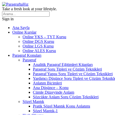
Take a fresh look at your lifestyle.
Sign in
Ana Sayfa
Online Kurslar
Online YKS – TYT Kursu
Online DGS Kursu
Online LGS Kursu
Online ALES Kursu
Paragraf Konuları
Paragraf
Analitik Paragraf Eğitimleri Kitapları
Paragraf Soru Tipleri ve Çözüm Teknikleri
Paragraf Yapısı Soru Tipleri ve Çözüm Teknikleri
Yardımcı Düşünce Soru Tipleri ve Çözüm Teknikle
Anlatım Biçimleri
Ana Düşünce – Konu
Cümle Düzeyinde Anlam
Sözcükte Anlam Soru Çözüm Teknikleri
Sözel Mantık
Pratik Sözel Mantık Konu Anlatımı
Sözel Mantık-1