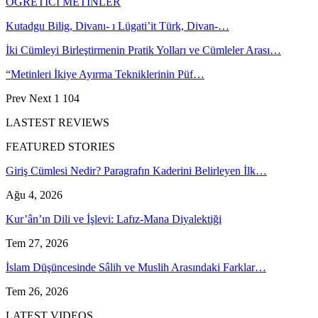
ÖĞRETİCİ METİNLER
Kutadgu Bilig, Divanı- ı Lügati’it Türk, Divan-…
İki Cümleyi Birleştirmenin Pratik Yolları ve Cümleler Arası…
“Metinleri İkiye Ayırma Tekniklerinin Püf…
Prev
Next
1 104
LASTEST REVIEWS
FEATURED STORIES
Giriş Cümlesi Nedir? Paragrafın Kaderini Belirleyen İlk…
Ağu 4, 2026
Kur’ân’ın Dili ve İşlevi: Lafız-Mana Diyalektiği
Tem 27, 2026
İslam Düşüncesinde Sâlih ve Muslih Arasındaki Farklar…
Tem 26, 2026
LATEST VIDEOS