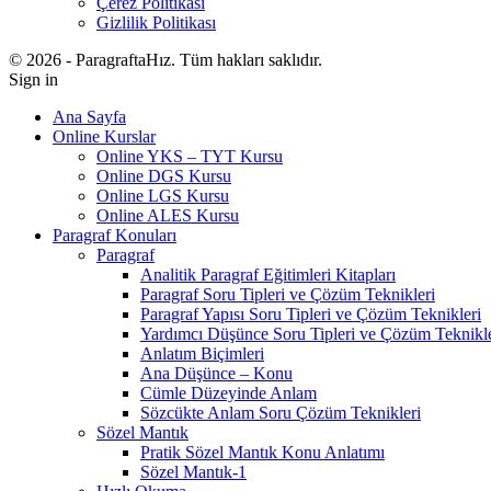
Çerez Politikası
Gizlilik Politikası
© 2026 - ParagraftaHız. Tüm hakları saklıdır.
Sign in
Ana Sayfa
Online Kurslar
Online YKS – TYT Kursu
Online DGS Kursu
Online LGS Kursu
Online ALES Kursu
Paragraf Konuları
Paragraf
Analitik Paragraf Eğitimleri Kitapları
Paragraf Soru Tipleri ve Çözüm Teknikleri
Paragraf Yapısı Soru Tipleri ve Çözüm Teknikleri
Yardımcı Düşünce Soru Tipleri ve Çözüm Teknikle
Anlatım Biçimleri
Ana Düşünce – Konu
Cümle Düzeyinde Anlam
Sözcükte Anlam Soru Çözüm Teknikleri
Sözel Mantık
Pratik Sözel Mantık Konu Anlatımı
Sözel Mantık-1