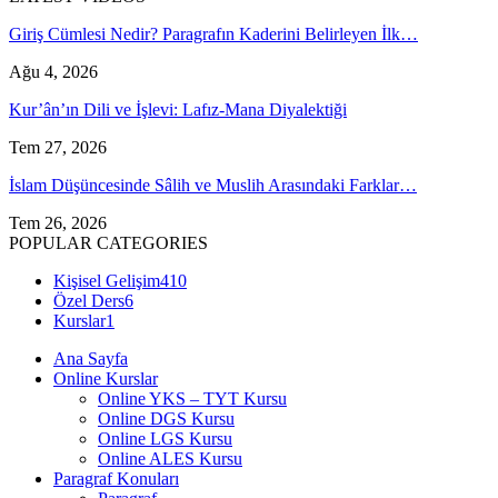
Giriş Cümlesi Nedir? Paragrafın Kaderini Belirleyen İlk…
Ağu 4, 2026
Kur’ân’ın Dili ve İşlevi: Lafız-Mana Diyalektiği
Tem 27, 2026
İslam Düşüncesinde Sâlih ve Muslih Arasındaki Farklar…
Tem 26, 2026
POPULAR CATEGORIES
Kişisel Gelişim
410
Özel Ders
6
Kurslar
1
Ana Sayfa
Online Kurslar
Online YKS – TYT Kursu
Online DGS Kursu
Online LGS Kursu
Online ALES Kursu
Paragraf Konuları