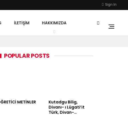
Sign In
G
İLETIŞIM
HAKKIMIZDA
POPULAR POSTS
ĞRETİCİ METİNLER
Kutadgu Bilig,
Divanı- ı Lügati’it
Türk, Divan-…