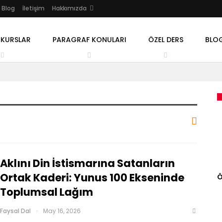
Blog
İletişim
Hakkımızda
 KURSLAR
PARAGRAF KONULARI
ÖZEL DERS
BLO
Aklını Din İstismarına Satanların
Ortak Kaderi: Yunus 100 Ekseninde
Ö
Toplumsal Lağım
Faysal Dal
May 16, 2026