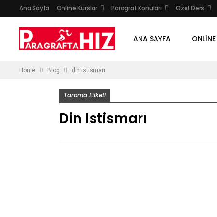
Ana Sayfa
Online Kurslar
Paragraf Konuları
Özel Ders
ANA SAYFA
ONLINE
Home
Blog
din istismarı
Tarama Etiketi
Din Istismarı