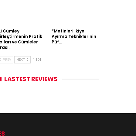
ki Cümleyi
“Metinleri İkiye
irleştirmenin Pratik
Ayırma Tekniklerinin
olları ve Cümleler
Püf…
rası…
PREV
NEXT
1 104
LASTEST REVIEWS
ES