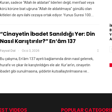
Kuran, sadece "Allah ile aldatan" liderleri değil; menfaat veya
körü körüne biat uğruna "Allah ile aldatılmaya" gönüllü olan
kitleleri de aynı ilahi cezaya ortak ediyor. Yunus Suresi 100.…
İ
B
“Cinayetin İbadet Sanıldığı Yer: Din
Y
A
Nasıl Karıştırılır?” En‘âm 137
Faysal Dal
Oca 3, 2026
Bu çalışma, En‘âm 137 ayeti bağlamında dinin nasıl gelenek,
hurafe ve çıkar ile karıştırıldığını ele alır. Kur’an’ın, cinayetin
ibadet gibi sunulmasına, şiddetin kutsallaştırılmasına ve…
EST VIDEOS
POPULAR CATEGORI