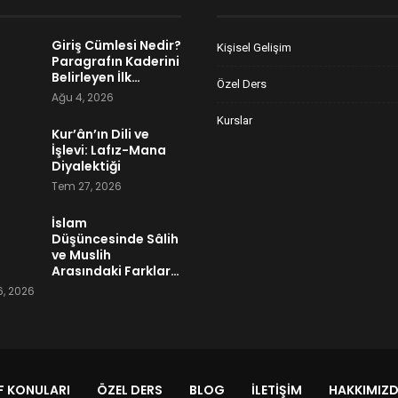
Giriş Cümlesi Nedir?
Kişisel Gelişim
Paragrafın Kaderini
Belirleyen İlk…
Özel Ders
Ağu 4, 2026
Kurslar
Kur’ân’ın Dili ve
İşlevi: Lafız-Mana
Diyalektiği
Tem 27, 2026
İslam
Düşüncesinde Sâlih
ve Muslih
Arasındaki Farklar…
, 2026
 KONULARI
ÖZEL DERS
BLOG
İLETIŞIM
HAKKIMIZ