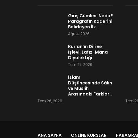
Giriş Cümlesi Nedir?
Paragrafın Kaderini
Belirleyen İlk…
Ağu 4, 2026
Kur’ân’ın Dili ve
İşlevi: Lafız-Mana
Diyalektiği
Tem 27, 2026
İslam
Düşüncesinde Sâlih
ve Muslih
Arasındaki Farklar…
Tem 26, 2026
Tem 26
ANA SAYFA
ONLINE KURSLAR
PARAGRAF