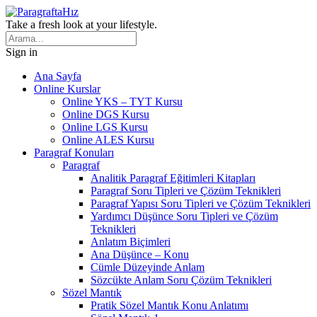
Take a fresh look at your lifestyle.
Sign in
Ana Sayfa
Online Kurslar
Online YKS – TYT Kursu
Online DGS Kursu
Online LGS Kursu
Online ALES Kursu
Paragraf Konuları
Paragraf
Analitik Paragraf Eğitimleri Kitapları
Paragraf Soru Tipleri ve Çözüm Teknikleri
Paragraf Yapısı Soru Tipleri ve Çözüm Teknikleri
Yardımcı Düşünce Soru Tipleri ve Çözüm
Teknikleri
Anlatım Biçimleri
Ana Düşünce – Konu
Cümle Düzeyinde Anlam
Sözcükte Anlam Soru Çözüm Teknikleri
Sözel Mantık
Pratik Sözel Mantık Konu Anlatımı