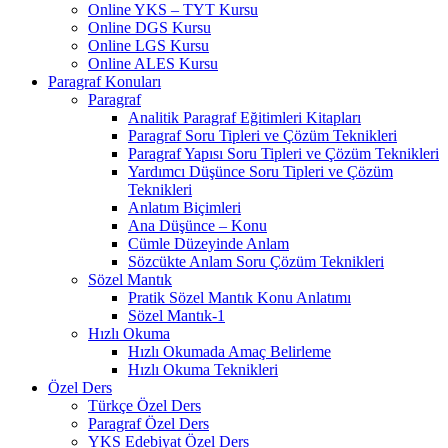
Online YKS – TYT Kursu
Online DGS Kursu
Online LGS Kursu
Online ALES Kursu
Paragraf Konuları
Paragraf
Analitik Paragraf Eğitimleri Kitapları
Paragraf Soru Tipleri ve Çözüm Teknikleri
Paragraf Yapısı Soru Tipleri ve Çözüm Teknikleri
Yardımcı Düşünce Soru Tipleri ve Çözüm
Teknikleri
Anlatım Biçimleri
Ana Düşünce – Konu
Cümle Düzeyinde Anlam
Sözcükte Anlam Soru Çözüm Teknikleri
Sözel Mantık
Pratik Sözel Mantık Konu Anlatımı
Sözel Mantık-1
Hızlı Okuma
Hızlı Okumada Amaç Belirleme
Hızlı Okuma Teknikleri
Özel Ders
Türkçe Özel Ders
Paragraf Özel Ders
YKS Edebiyat Özel Ders