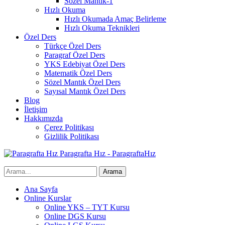
Sözel Mantık-1
Hızlı Okuma
Hızlı Okumada Amaç Belirleme
Hızlı Okuma Teknikleri
Özel Ders
Türkçe Özel Ders
Paragraf Özel Ders
YKS Edebiyat Özel Ders
Matematik Özel Ders
Sözel Mantık Özel Ders
Sayısal Mantık Özel Ders
Blog
İletişim
Hakkımızda
Çerez Politikası
Gizlilik Politikası
Paragrafta Hız - ParagraftaHız
Ana Sayfa
Online Kurslar
Online YKS – TYT Kursu
Online DGS Kursu