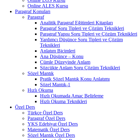
Online LGS Kursu
Online ALES Kursu
Paragraf Konuları
Paragraf
Analitik Paragraf Eğitimleri Kitapları
Paragraf Soru Tipleri ve Çözüm Teknikleri
Paragraf Yapısı Soru Tipleri ve Çözüm Teknikleri
Yardımcı Düşünce Soru Tipleri ve Çözüm
Teknikleri
Anlatım Biçimleri
Ana Düşünce – Konu
Cümle Düzeyinde Anlam
Sözcükte Anlam Soru Çözüm Teknikleri
Sözel Mantık
Pratik Sözel Mantık Konu Anlatımı
Sözel Mantık-1
Hızlı Okuma
Hızlı Okumada Amaç Belirleme
Hızlı Okuma Teknikleri
Özel Ders
Türkçe Özel Ders
Paragraf Özel Ders
YKS Edebiyat Özel Ders
Matematik Özel Ders
Sözel Mantık Özel Ders