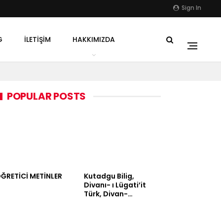
Sign In
G
İLETIŞIM
HAKKIMIZDA
POPULAR POSTS
ĞRETİCİ METİNLER
Kutadgu Bilig,
Divanı- ı Lügati’it
Türk, Divan-…