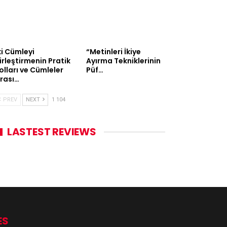
ki Cümleyi
“Metinleri İkiye
irleştirmenin Pratik
Ayırma Tekniklerinin
olları ve Cümleler
Püf…
rası…
PREV
NEXT
1 104
LASTEST REVIEWS
ES