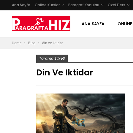
Ana Sayfa
Online Kurslar
Paragraf Konuları
Özel Ders
ANA SAYFA
ONLINE
Home
Blog
din ve iktidar
Tarama Etiketi
Din Ve Iktidar