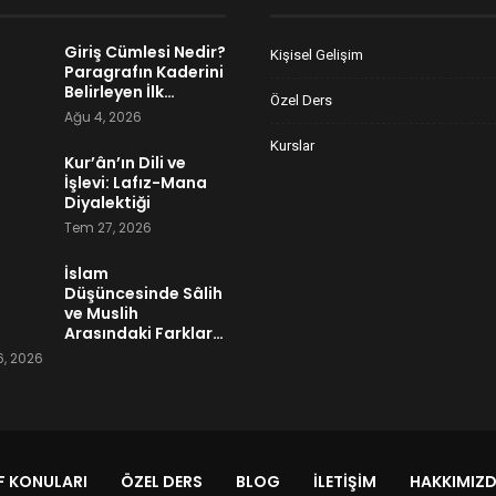
Giriş Cümlesi Nedir?
Kişisel Gelişim
Paragrafın Kaderini
Belirleyen İlk…
Özel Ders
Ağu 4, 2026
Kurslar
Kur’ân’ın Dili ve
İşlevi: Lafız-Mana
Diyalektiği
Tem 27, 2026
İslam
Düşüncesinde Sâlih
ve Muslih
Arasındaki Farklar…
, 2026
 KONULARI
ÖZEL DERS
BLOG
İLETIŞIM
HAKKIMIZ