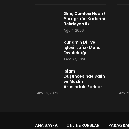
Giriş Cümlesi Nedir?
Paragrafın Kaderini
Belirleyen İlk…
Ağu 4, 2026
Kur’ân’ın Dili ve
İşlevi: Lafız-Mana
Diyalektiği
Tem 27, 2026
İslam
Düşüncesinde Sâlih
ve Muslih
Arasındaki Farklar…
Tem 26, 2026
Tem 26
ANA SAYFA
ONLINE KURSLAR
PARAGRAF