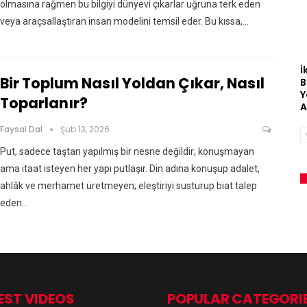
olmasına rağmen bu bilgiyi dünyevi çıkarlar uğruna terk eden
veya araçsallaştıran insan modelini temsil eder. Bu kıssa,…
İ
Bir Toplum Nasıl Yoldan Çıkar, Nasıl
B
Y
Toparlanır?
A
Faysal Dal
Şub 13, 2026
Put, sadece taştan yapılmış bir nesne değildir; konuşmayan
ama itaat isteyen her yapı putlaşır. Din adına konuşup adalet,
ahlâk ve merhamet üretmeyen; eleştiriyi susturup biat talep
eden…
EST VIDEOS
POPULAR CATEGORI