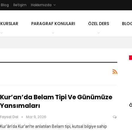
Blog
İletişim
Hakkımızda
 KURSLAR
PARAGRAF KONULARI
ÖZEL DERS
BLO
Kur’an’da Belam Tipi Ve Günümüze
Yansımaları
Ö
Faysal Dal
Mar 9, 2026
Kur’ân’da Kur’an’te anlatılan Belam tipi, kutsal bilgiye sahip