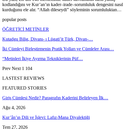
kodlandığını ve Kur’an’ın kader–irade–sorumluluk dengesini nasıl
kurduğunu ele alır. “Allah dileseydi” söyleminin sorumluluktan…
popular posts
ÖĞRETİCİ METİNLER
Kutadgu Bilig, Divanı- ı Lügati’it Türk, Divan-…
İki Cümleyi Birleştirmenin Pratik Yolları ve Cümleler Arası…
“Metinleri İkiye Ayırma Tekniklerinin Püf…
Prev
Next
1 104
LASTEST REVIEWS
FEATURED STORIES
Giriş Cümlesi Nedir? Paragrafın Kaderini Belirleyen İlk…
Ağu 4, 2026
Kur’ân’ın Dili ve İşlevi: Lafız-Mana Diyalektiği
Tem 27, 2026