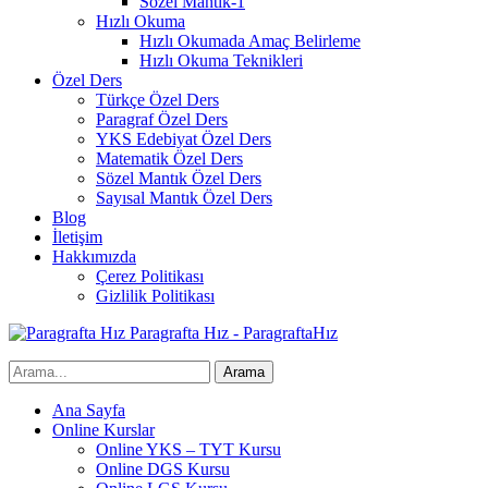
Sözel Mantık-1
Hızlı Okuma
Hızlı Okumada Amaç Belirleme
Hızlı Okuma Teknikleri
Özel Ders
Türkçe Özel Ders
Paragraf Özel Ders
YKS Edebiyat Özel Ders
Matematik Özel Ders
Sözel Mantık Özel Ders
Sayısal Mantık Özel Ders
Blog
İletişim
Hakkımızda
Çerez Politikası
Gizlilik Politikası
Paragrafta Hız - ParagraftaHız
Ana Sayfa
Online Kurslar
Online YKS – TYT Kursu
Online DGS Kursu