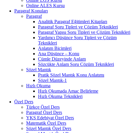
Online LGS Kursu
Online ALES Kursu
Paragraf Konuları
Paragraf
Analitik Paragraf Eğitimleri Kitapları
Paragraf Soru Tipleri ve Çözüm Teknikleri
Paragraf Yapısı Soru Tipleri ve Çözüm Teknikleri
Yardımcı Düşünce Soru Tipleri ve Çözüm
Teknikleri
Anlatım Biçimleri
Ana Düşünce – Konu
Cümle Düzeyinde Anlam
Sözcükte Anlam Soru Çözüm Teknikleri
Sözel Mantık
Pratik Sözel Mantık Konu Anlatımı
Sözel Mantık-1
Hızlı Okuma
Hızlı Okumada Amaç Belirleme
Hızlı Okuma Teknikleri
Özel Ders
Türkçe Özel Ders
Paragraf Özel Ders
YKS Edebiyat Özel Ders
Matematik Özel Ders
Sözel Mantık Özel Ders