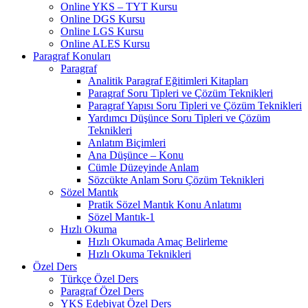
Online YKS – TYT Kursu
Online DGS Kursu
Online LGS Kursu
Online ALES Kursu
Paragraf Konuları
Paragraf
Analitik Paragraf Eğitimleri Kitapları
Paragraf Soru Tipleri ve Çözüm Teknikleri
Paragraf Yapısı Soru Tipleri ve Çözüm Teknikleri
Yardımcı Düşünce Soru Tipleri ve Çözüm
Teknikleri
Anlatım Biçimleri
Ana Düşünce – Konu
Cümle Düzeyinde Anlam
Sözcükte Anlam Soru Çözüm Teknikleri
Sözel Mantık
Pratik Sözel Mantık Konu Anlatımı
Sözel Mantık-1
Hızlı Okuma
Hızlı Okumada Amaç Belirleme
Hızlı Okuma Teknikleri
Özel Ders
Türkçe Özel Ders
Paragraf Özel Ders
YKS Edebiyat Özel Ders