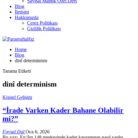
Sayısal Mantık Özel Ders
Blog
İletişim
Hakkımızda
Çerez Politikası
Gizlilik Politikası
Home
Blog
dinî determinism
Tarama Etiketi
dinî determinism
Kişisel Gelişim
“İrade Varken Kader Bahane Olabilir
mi?”
Faysal Dal
Oca 6, 2026
Bu yazı, En‘âm 148 merkezinde kader kavramının nasıl yanlış