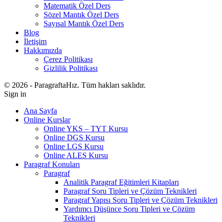
Matematik Özel Ders
Sözel Mantık Özel Ders
Sayısal Mantık Özel Ders
Blog
İletişim
Hakkımızda
Çerez Politikası
Gizlilik Politikası
© 2026 - ParagraftaHız. Tüm hakları saklıdır.
Sign in
Ana Sayfa
Online Kurslar
Online YKS – TYT Kursu
Online DGS Kursu
Online LGS Kursu
Online ALES Kursu
Paragraf Konuları
Paragraf
Analitik Paragraf Eğitimleri Kitapları
Paragraf Soru Tipleri ve Çözüm Teknikleri
Paragraf Yapısı Soru Tipleri ve Çözüm Teknikleri
Yardımcı Düşünce Soru Tipleri ve Çözüm
Teknikleri