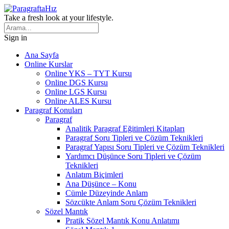
Take a fresh look at your lifestyle.
Sign in
Ana Sayfa
Online Kurslar
Online YKS – TYT Kursu
Online DGS Kursu
Online LGS Kursu
Online ALES Kursu
Paragraf Konuları
Paragraf
Analitik Paragraf Eğitimleri Kitapları
Paragraf Soru Tipleri ve Çözüm Teknikleri
Paragraf Yapısı Soru Tipleri ve Çözüm Teknikleri
Yardımcı Düşünce Soru Tipleri ve Çözüm
Teknikleri
Anlatım Biçimleri
Ana Düşünce – Konu
Cümle Düzeyinde Anlam
Sözcükte Anlam Soru Çözüm Teknikleri
Sözel Mantık
Pratik Sözel Mantık Konu Anlatımı