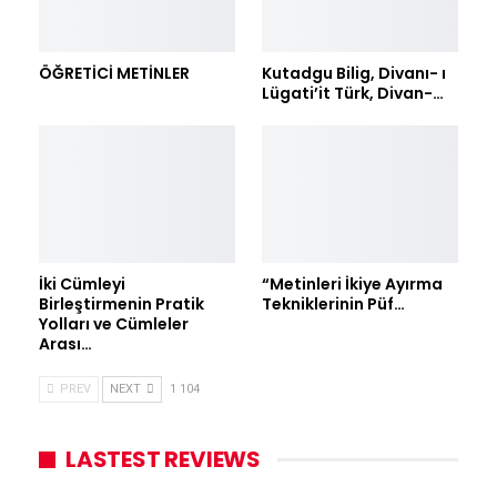
ÖĞRETİCİ METİNLER
Kutadgu Bilig, Divanı- ı
Lügati’it Türk, Divan-…
İki Cümleyi
“Metinleri İkiye Ayırma
Birleştirmenin Pratik
Tekniklerinin Püf…
Yolları ve Cümleler
Arası…
PREV
NEXT
1 104
LASTEST REVIEWS