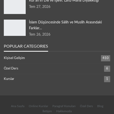
Kur’ân’ın Dili ve İşlevi: Lafız-Mana Diyalektiği
Tem 27, 2026
İslam Düşüncesinde Sâlih ve Muslih Arasındaki
Farklar…
Tem 26, 2026
POPULAR CATEGORIES
Kişisel Gelişim
410
Özel Ders
6
Kurslar
1
Ana Sayfa
Online Kurslar
Paragraf Konuları
Özel Ders
Blog
İletişim
Hakkımızda