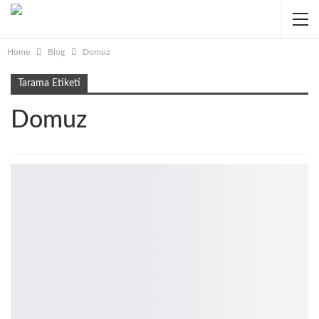
Home
Blog
Domuz
Tarama Etiketi
Domuz