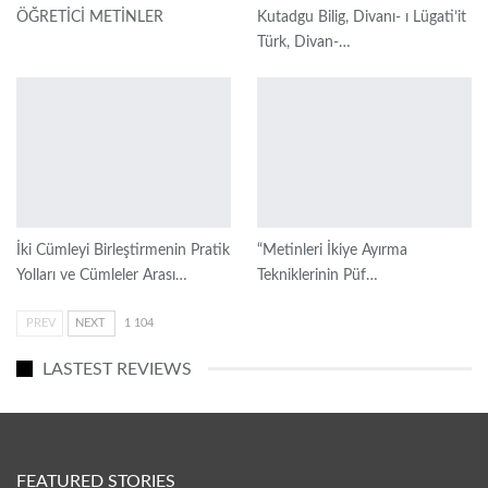
ÖĞRETİCİ METİNLER
Kutadgu Bilig, Divanı- ı Lügati’it
Türk, Divan-…
İki Cümleyi Birleştirmenin Pratik
“Metinleri İkiye Ayırma
Yolları ve Cümleler Arası…
Tekniklerinin Püf…
PREV
NEXT
1 104
LASTEST REVIEWS
FEATURED STORIES