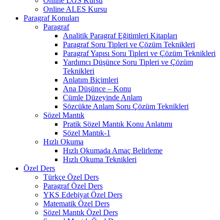
Online LGS Kursu
Online ALES Kursu
Paragraf Konuları
Paragraf
Analitik Paragraf Eğitimleri Kitapları
Paragraf Soru Tipleri ve Çözüm Teknikleri
Paragraf Yapısı Soru Tipleri ve Çözüm Teknikleri
Yardımcı Düşünce Soru Tipleri ve Çözüm
Teknikleri
Anlatım Biçimleri
Ana Düşünce – Konu
Cümle Düzeyinde Anlam
Sözcükte Anlam Soru Çözüm Teknikleri
Sözel Mantık
Pratik Sözel Mantık Konu Anlatımı
Sözel Mantık-1
Hızlı Okuma
Hızlı Okumada Amaç Belirleme
Hızlı Okuma Teknikleri
Özel Ders
Türkçe Özel Ders
Paragraf Özel Ders
YKS Edebiyat Özel Ders
Matematik Özel Ders
Sözel Mantık Özel Ders