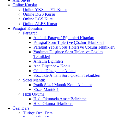
Ana Sayfa
Online Kurslar
Online YKS – TYT Kursu
Online DGS Kursu
Online LGS Kursu
Online ALES Kursu
Paragraf Konuları
Paragraf
Analitik Paragraf Eğitimleri Kitapları
Paragraf Soru Tipleri ve Çözüm Teknikleri
Paragraf Yapısı Soru Tipleri ve Çözüm Teknikleri
Yardımcı Düşünce Soru Tipleri ve Çözüm
Teknikleri
Anlatım Biçimleri
Ana Düşünce – Konu
Cümle Düzeyinde Anlam
Sözcükte Anlam Soru Çözüm Teknikleri
Sözel Mantık
Pratik Sözel Mantık Konu Anlatımı
Sözel Mantık-1
Hızlı Okuma
Hızlı Okumada Amaç Belirleme
Hızlı Okuma Teknikleri
Özel Ders
Türkçe Özel Ders