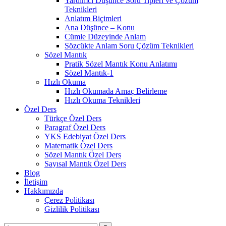
Yardımcı Düşünce Soru Tipleri ve Çözüm
Teknikleri
Anlatım Biçimleri
Ana Düşünce – Konu
Cümle Düzeyinde Anlam
Sözcükte Anlam Soru Çözüm Teknikleri
Sözel Mantık
Pratik Sözel Mantık Konu Anlatımı
Sözel Mantık-1
Hızlı Okuma
Hızlı Okumada Amaç Belirleme
Hızlı Okuma Teknikleri
Özel Ders
Türkçe Özel Ders
Paragraf Özel Ders
YKS Edebiyat Özel Ders
Matematik Özel Ders
Sözel Mantık Özel Ders
Sayısal Mantık Özel Ders
Blog
İletişim
Hakkımızda
Çerez Politikası
Gizlilik Politikası