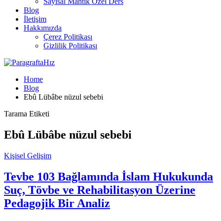
Sayısal Mantık Özel Ders
Blog
İletişim
Hakkımızda
Çerez Politikası
Gizlilik Politikası
Home
Blog
Ebû Lübâbe nüzul sebebi
Tarama Etiketi
Ebû Lübâbe nüzul sebebi
Kişisel Gelişim
Tevbe 103 Bağlamında İslam Hukukunda
Suç, Tövbe ve Rehabilitasyon Üzerine
Pedagojik Bir Analiz