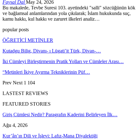
Faysal Dal
May 24, 2026
Bu makalede, Tevbe Suresi 103. ayetindeki "salli" sözcüğünün kök
ve bağlamsal anlamlarından yola çıkılarak; İslam hukukunda suç,
kamu hakkı, kul hakkı ve zaruret ilkeleri analiz…
popular posts
ÖĞRETİCİ METİNLER
Kutadgu Bilig, Divanı- ı Lügati’it Türk, Divan-…
İki Cümleyi Birleştirmenin Pratik Yolları ve Cümleler Arası…
“Metinleri İkiye Ayırma Tekniklerinin Püf…
Prev
Next
1 104
LASTEST REVIEWS
FEATURED STORIES
Giriş Cümlesi Nedir? Paragrafın Kaderini Belirleyen İlk…
Ağu 4, 2026
Kur’ân’ın Dili ve İşlevi: Lafız-Mana Diyalektiği