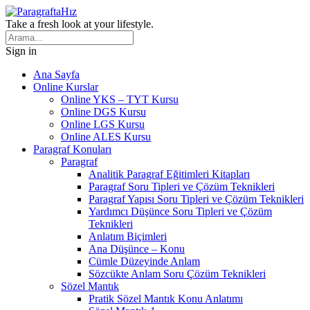
Take a fresh look at your lifestyle.
Sign in
Ana Sayfa
Online Kurslar
Online YKS – TYT Kursu
Online DGS Kursu
Online LGS Kursu
Online ALES Kursu
Paragraf Konuları
Paragraf
Analitik Paragraf Eğitimleri Kitapları
Paragraf Soru Tipleri ve Çözüm Teknikleri
Paragraf Yapısı Soru Tipleri ve Çözüm Teknikleri
Yardımcı Düşünce Soru Tipleri ve Çözüm
Teknikleri
Anlatım Biçimleri
Ana Düşünce – Konu
Cümle Düzeyinde Anlam
Sözcükte Anlam Soru Çözüm Teknikleri
Sözel Mantık
Pratik Sözel Mantık Konu Anlatımı