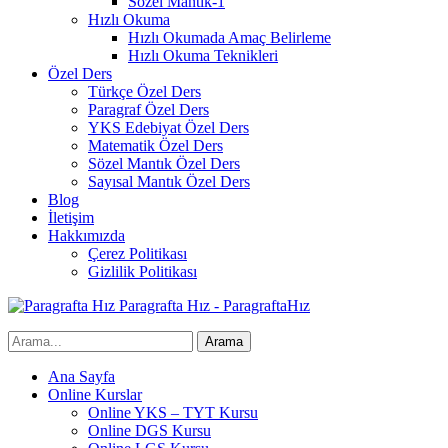
Sözel Mantık-1
Hızlı Okuma
Hızlı Okumada Amaç Belirleme
Hızlı Okuma Teknikleri
Özel Ders
Türkçe Özel Ders
Paragraf Özel Ders
YKS Edebiyat Özel Ders
Matematik Özel Ders
Sözel Mantık Özel Ders
Sayısal Mantık Özel Ders
Blog
İletişim
Hakkımızda
Çerez Politikası
Gizlilik Politikası
Paragrafta Hız - ParagraftaHız
Ana Sayfa
Online Kurslar
Online YKS – TYT Kursu
Online DGS Kursu