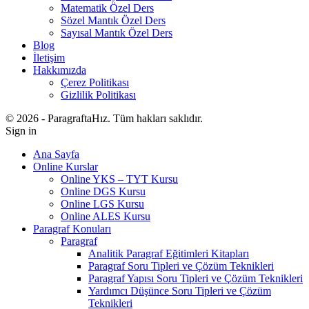
Matematik Özel Ders
Sözel Mantık Özel Ders
Sayısal Mantık Özel Ders
Blog
İletişim
Hakkımızda
Çerez Politikası
Gizlilik Politikası
© 2026 - ParagraftaHız. Tüm hakları saklıdır.
Sign in
Ana Sayfa
Online Kurslar
Online YKS – TYT Kursu
Online DGS Kursu
Online LGS Kursu
Online ALES Kursu
Paragraf Konuları
Paragraf
Analitik Paragraf Eğitimleri Kitapları
Paragraf Soru Tipleri ve Çözüm Teknikleri
Paragraf Yapısı Soru Tipleri ve Çözüm Teknikleri
Yardımcı Düşünce Soru Tipleri ve Çözüm
Teknikleri