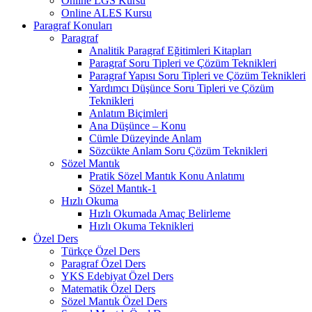
Online LGS Kursu
Online ALES Kursu
Paragraf Konuları
Paragraf
Analitik Paragraf Eğitimleri Kitapları
Paragraf Soru Tipleri ve Çözüm Teknikleri
Paragraf Yapısı Soru Tipleri ve Çözüm Teknikleri
Yardımcı Düşünce Soru Tipleri ve Çözüm
Teknikleri
Anlatım Biçimleri
Ana Düşünce – Konu
Cümle Düzeyinde Anlam
Sözcükte Anlam Soru Çözüm Teknikleri
Sözel Mantık
Pratik Sözel Mantık Konu Anlatımı
Sözel Mantık-1
Hızlı Okuma
Hızlı Okumada Amaç Belirleme
Hızlı Okuma Teknikleri
Özel Ders
Türkçe Özel Ders
Paragraf Özel Ders
YKS Edebiyat Özel Ders
Matematik Özel Ders
Sözel Mantık Özel Ders