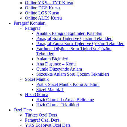
Online YKS – TYT Kursu
Online DGS Kursu
Online LGS Kursu
Online ALES Kursu
Paragraf Konuları
Paragraf
Analitik Paragraf Eğitimleri Kitapları
Paragraf Soru Tipleri ve Çözüm Teknikleri
Paragraf Yapısı Soru Tipleri ve Çözüm Teknikleri
Yardımcı Düşünce Soru Tipleri ve Çözüm
Teknikleri
Anlatım Biçimleri
Ana Düşünce – Konu
Cümle Düzeyinde Anlam
Sözcükte Anlam Soru Çözüm Teknikleri
Sözel Mantık
Pratik Sözel Mantık Konu Anlatımı
Sözel Mantık-1
Hızlı Okuma
Hızlı Okumada Amaç Belirleme
Hızlı Okuma Teknikleri
Özel Ders
Türkçe Özel Ders
Paragraf Özel Ders
YKS Edebiyat Özel Ders