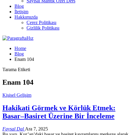
Sayısal Mantık Özel Ders
Blog
İletişim
Hakkımızda
Çerez Politikası
Gizlilik Politikası
Home
Blog
Enam 104
Tarama Etiketi
Enam 104
Kişisel Gelişim
Hakikati Görmek ve Körlük Etmek:
Basar–Basiret Üzerine Bir İnceleme
Faysal Dal
Ara 7, 2025
Bu yazı, Kur’an’daki basar ve basiret kavramlarını merkeze alarak