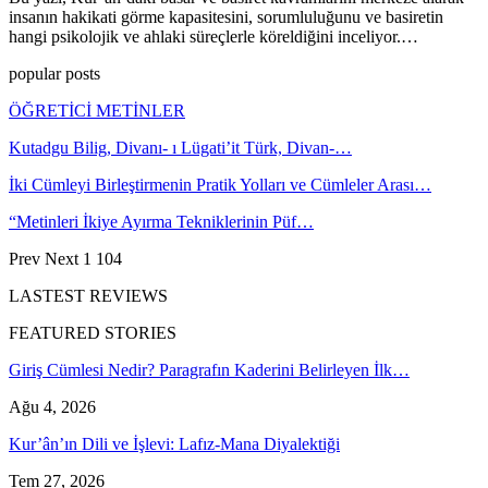
insanın hakikati görme kapasitesini, sorumluluğunu ve basiretin
hangi psikolojik ve ahlaki süreçlerle köreldiğini inceliyor.…
popular posts
ÖĞRETİCİ METİNLER
Kutadgu Bilig, Divanı- ı Lügati’it Türk, Divan-…
İki Cümleyi Birleştirmenin Pratik Yolları ve Cümleler Arası…
“Metinleri İkiye Ayırma Tekniklerinin Püf…
Prev
Next
1 104
LASTEST REVIEWS
FEATURED STORIES
Giriş Cümlesi Nedir? Paragrafın Kaderini Belirleyen İlk…
Ağu 4, 2026
Kur’ân’ın Dili ve İşlevi: Lafız-Mana Diyalektiği
Tem 27, 2026