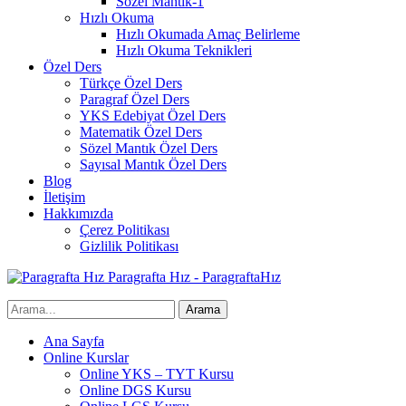
Sözel Mantık-1
Hızlı Okuma
Hızlı Okumada Amaç Belirleme
Hızlı Okuma Teknikleri
Özel Ders
Türkçe Özel Ders
Paragraf Özel Ders
YKS Edebiyat Özel Ders
Matematik Özel Ders
Sözel Mantık Özel Ders
Sayısal Mantık Özel Ders
Blog
İletişim
Hakkımızda
Çerez Politikası
Gizlilik Politikası
Paragrafta Hız - ParagraftaHız
Ana Sayfa
Online Kurslar
Online YKS – TYT Kursu
Online DGS Kursu