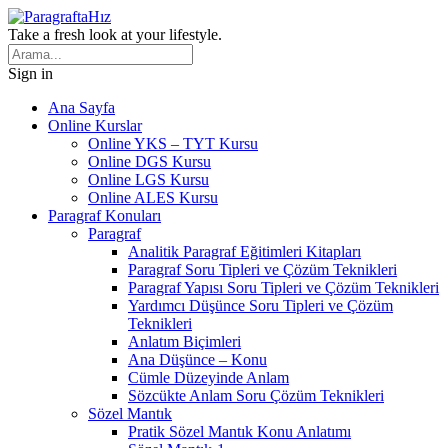
Take a fresh look at your lifestyle.
Sign in
Ana Sayfa
Online Kurslar
Online YKS – TYT Kursu
Online DGS Kursu
Online LGS Kursu
Online ALES Kursu
Paragraf Konuları
Paragraf
Analitik Paragraf Eğitimleri Kitapları
Paragraf Soru Tipleri ve Çözüm Teknikleri
Paragraf Yapısı Soru Tipleri ve Çözüm Teknikleri
Yardımcı Düşünce Soru Tipleri ve Çözüm
Teknikleri
Anlatım Biçimleri
Ana Düşünce – Konu
Cümle Düzeyinde Anlam
Sözcükte Anlam Soru Çözüm Teknikleri
Sözel Mantık
Pratik Sözel Mantık Konu Anlatımı