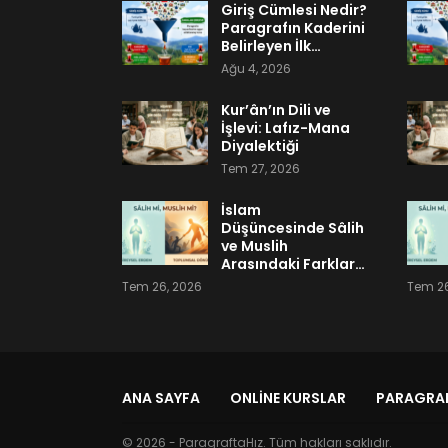
Giriş Cümlesi Nedir?
Paragrafın Kaderini
Belirleyen İlk…
Ağu 4, 2026
Kur’ân’ın Dili ve
İşlevi: Lafız-Mana
Diyalektiği
Tem 27, 2026
İslam
Düşüncesinde Sâlih
ve Muslih
Arasındaki Farklar…
Tem 26, 2026
Tem 26
ANA SAYFA
ONLINE KURSLAR
PARAGRAF
© 2026 - ParagraftaHız. Tüm hakları saklıdır.