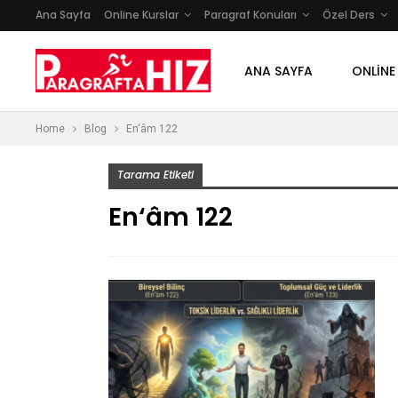
Ana Sayfa
Online Kurslar
Paragraf Konuları
Özel Ders
ANA SAYFA
ONLINE
Home
Blog
En‘âm 122
Tarama Etiketi
En‘âm 122