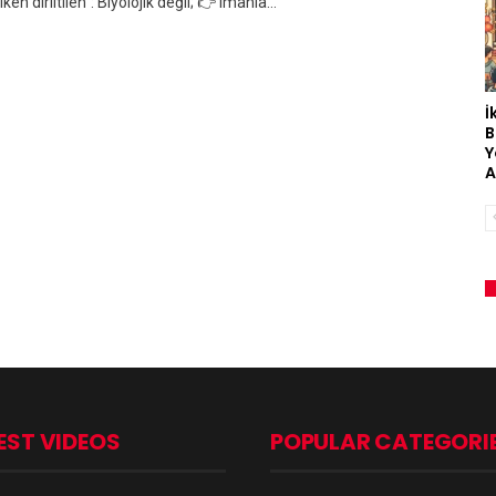
iken diriltilen”: Biyolojik değil; 👉 imanla…
İ
B
Y
A
EST VIDEOS
POPULAR CATEGORI