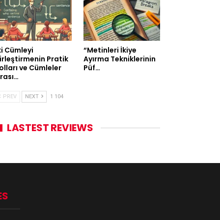
ki Cümleyi
“Metinleri İkiye
irleştirmenin Pratik
Ayırma Tekniklerinin
olları ve Cümleler
Püf…
rası…
PREV
NEXT
1 104
LASTEST REVIEWS
ES