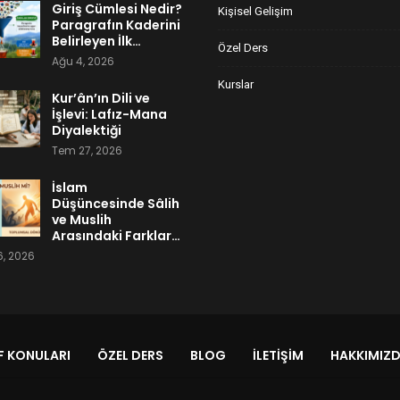
Giriş Cümlesi Nedir?
Kişisel Gelişim
Paragrafın Kaderini
Belirleyen İlk…
Özel Ders
Ağu 4, 2026
Kurslar
Kur’ân’ın Dili ve
İşlevi: Lafız-Mana
Diyalektiği
Tem 27, 2026
İslam
Düşüncesinde Sâlih
ve Muslih
Arasındaki Farklar…
, 2026
 KONULARI
ÖZEL DERS
BLOG
İLETIŞIM
HAKKIMIZ