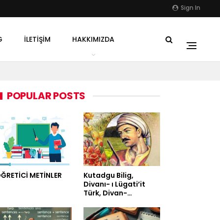
Sign In
G
İLETIŞIM
HAKKIMIZDA
POPULAR POSTS
ĞRETİCİ METİNLER
Kutadgu Bilig,
Divanı- ı Lügati’it
Türk, Divan-…