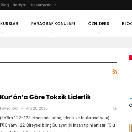
Blog
İletişim
Hakkımızda
 KURSLAR
PARAGRAF KONULARI
ÖZEL DERS
BLO
Kur’ân’a Göre Toksik Liderlik
Ö
Faysal Dal
Ara 26, 2025
(En‘âm 122–123 ekseninde bilinç, liderlik ve toplumsal yapı) ---
1️⃣ En‘âm 122: Bireysel bilinç Bu ayet, iki insan tipini anlatır: “Ölü