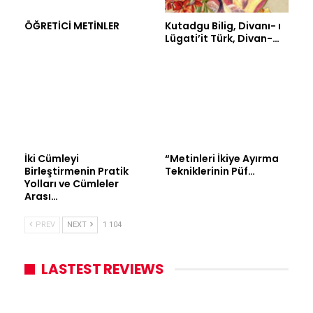
ÖĞRETİCİ METİNLER
Kutadgu Bilig, Divanı- ı
Lügati’it Türk, Divan-…
İki Cümleyi
“Metinleri İkiye Ayırma
Birleştirmenin Pratik
Tekniklerinin Püf…
Yolları ve Cümleler
Arası…
PREV
NEXT
1 104
LASTEST REVIEWS