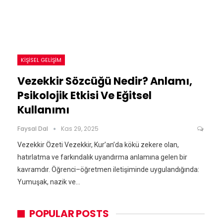
KIŞISEL GELIŞIM
Vezekkir Sözcüğü Nedir? Anlamı,
Psikolojik Etkisi Ve Eğitsel
Kullanımı
Faysal Dal
Kas 29, 2025
Vezekkir Özeti Vezekkir, Kur’an’da kökü zekere olan,
hatırlatma ve farkındalık uyandırma anlamına gelen bir
kavramdır. Öğrenci–öğretmen iletişiminde uygulandığında:
Yumuşak, nazik ve…
POPULAR POSTS