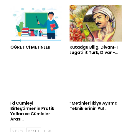
ÖĞRETİCİ METİNLER
Kutadgu Bilig, Divanı- ı
Lügati’it Türk, Divan-…
İki Cümleyi
“Metinleri İkiye Ayırma
Birleştirmenin Pratik
Tekniklerinin Püf…
Yolları ve Cümleler
Arası…
PREV
NEXT
1 104