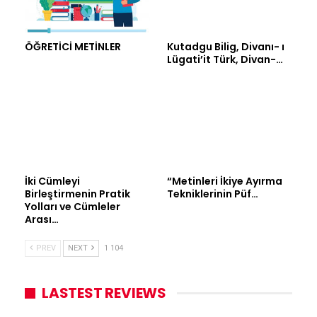
ÖĞRETİCİ METİNLER
Kutadgu Bilig, Divanı- ı
Lügati’it Türk, Divan-…
İki Cümleyi
“Metinleri İkiye Ayırma
Birleştirmenin Pratik
Tekniklerinin Püf…
Yolları ve Cümleler
Arası…
PREV
NEXT
1 104
LASTEST REVIEWS