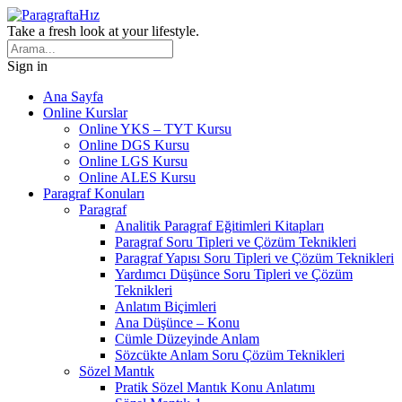
Take a fresh look at your lifestyle.
Sign in
Ana Sayfa
Online Kurslar
Online YKS – TYT Kursu
Online DGS Kursu
Online LGS Kursu
Online ALES Kursu
Paragraf Konuları
Paragraf
Analitik Paragraf Eğitimleri Kitapları
Paragraf Soru Tipleri ve Çözüm Teknikleri
Paragraf Yapısı Soru Tipleri ve Çözüm Teknikleri
Yardımcı Düşünce Soru Tipleri ve Çözüm
Teknikleri
Anlatım Biçimleri
Ana Düşünce – Konu
Cümle Düzeyinde Anlam
Sözcükte Anlam Soru Çözüm Teknikleri
Sözel Mantık
Pratik Sözel Mantık Konu Anlatımı