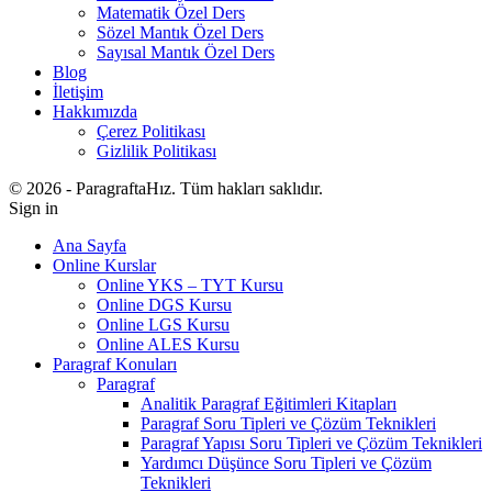
Matematik Özel Ders
Sözel Mantık Özel Ders
Sayısal Mantık Özel Ders
Blog
İletişim
Hakkımızda
Çerez Politikası
Gizlilik Politikası
© 2026 - ParagraftaHız. Tüm hakları saklıdır.
Sign in
Ana Sayfa
Online Kurslar
Online YKS – TYT Kursu
Online DGS Kursu
Online LGS Kursu
Online ALES Kursu
Paragraf Konuları
Paragraf
Analitik Paragraf Eğitimleri Kitapları
Paragraf Soru Tipleri ve Çözüm Teknikleri
Paragraf Yapısı Soru Tipleri ve Çözüm Teknikleri
Yardımcı Düşünce Soru Tipleri ve Çözüm
Teknikleri