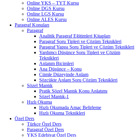
Online YKS – TYT Kursu
Online DGS Kursu
Online LGS Kursu
Online ALES Kursu
Paragraf Konuları
Paragraf
Analitik Paragraf Eğitimleri Kitapları
Paragraf Soru Tipleri ve Çözüm Teknikleri
Paragraf Yapısı Soru Tipleri ve Çözüm Teknikleri
Yardımcı Düşünce Soru Tipleri ve Çözüm
Teknikleri
Anlatım Biçimleri
Ana Düşünce – Konu
Cümle Düzeyinde Anlam
Sözcükte Anlam Soru Çözüm Teknikleri
Sözel Mantık
Pratik Sözel Mantık Konu Anlatımı
Sözel Mantık-1
Hızlı Okuma
Hızlı Okumada Amaç Belirleme
Hızlı Okuma Teknikleri
Özel Ders
Türkçe Özel Ders
Paragraf Özel Ders
YKS Edebiyat Özel Ders