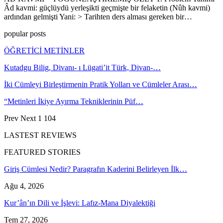
Âd kavmi: güçlüydü yerleşikti geçmişte bir felaketin (Nûh kavmi)
ardından gelmişti Yani: > Tarihten ders alması gereken bir…
popular posts
ÖĞRETİCİ METİNLER
Kutadgu Bilig, Divanı- ı Lügati’it Türk, Divan-…
İki Cümleyi Birleştirmenin Pratik Yolları ve Cümleler Arası…
“Metinleri İkiye Ayırma Tekniklerinin Püf…
Prev
Next
1 104
LASTEST REVIEWS
FEATURED STORIES
Giriş Cümlesi Nedir? Paragrafın Kaderini Belirleyen İlk…
Ağu 4, 2026
Kur’ân’ın Dili ve İşlevi: Lafız-Mana Diyalektiği
Tem 27, 2026