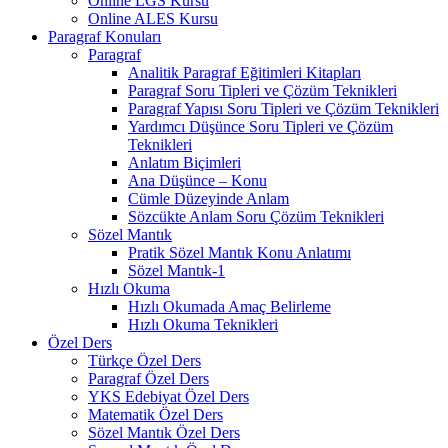
Online LGS Kursu
Online ALES Kursu
Paragraf Konuları
Paragraf
Analitik Paragraf Eğitimleri Kitapları
Paragraf Soru Tipleri ve Çözüm Teknikleri
Paragraf Yapısı Soru Tipleri ve Çözüm Teknikleri
Yardımcı Düşünce Soru Tipleri ve Çözüm
Teknikleri
Anlatım Biçimleri
Ana Düşünce – Konu
Cümle Düzeyinde Anlam
Sözcükte Anlam Soru Çözüm Teknikleri
Sözel Mantık
Pratik Sözel Mantık Konu Anlatımı
Sözel Mantık-1
Hızlı Okuma
Hızlı Okumada Amaç Belirleme
Hızlı Okuma Teknikleri
Özel Ders
Türkçe Özel Ders
Paragraf Özel Ders
YKS Edebiyat Özel Ders
Matematik Özel Ders
Sözel Mantık Özel Ders