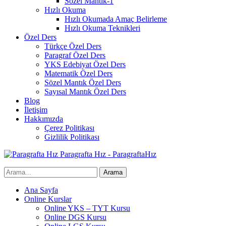
Sözel Mantık-1
Hızlı Okuma
Hızlı Okumada Amaç Belirleme
Hızlı Okuma Teknikleri
Özel Ders
Türkçe Özel Ders
Paragraf Özel Ders
YKS Edebiyat Özel Ders
Matematik Özel Ders
Sözel Mantık Özel Ders
Sayısal Mantık Özel Ders
Blog
İletişim
Hakkımızda
Çerez Politikası
Gizlilik Politikası
Paragrafta Hız - ParagraftaHız
Ana Sayfa
Online Kurslar
Online YKS – TYT Kursu
Online DGS Kursu