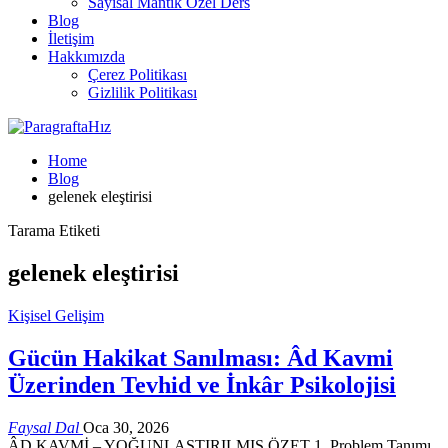
Sayısal Mantık Özel Ders
Blog
İletişim
Hakkımızda
Çerez Politikası
Gizlilik Politikası
Home
Blog
gelenek eleştirisi
Tarama Etiketi
gelenek eleştirisi
Kişisel Gelişim
Gücün Hakikat Sanılması: Âd Kavmi
Üzerinden Tevhid ve İnkâr Psikolojisi
Faysal Dal
Oca 30, 2026
ÂD KAVMİ – YOĞUNLAŞTIRILMIŞ ÖZET 1. Problem Tanımı