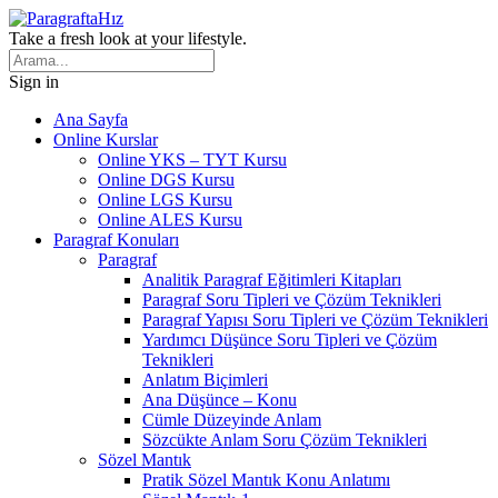
Take a fresh look at your lifestyle.
Sign in
Ana Sayfa
Online Kurslar
Online YKS – TYT Kursu
Online DGS Kursu
Online LGS Kursu
Online ALES Kursu
Paragraf Konuları
Paragraf
Analitik Paragraf Eğitimleri Kitapları
Paragraf Soru Tipleri ve Çözüm Teknikleri
Paragraf Yapısı Soru Tipleri ve Çözüm Teknikleri
Yardımcı Düşünce Soru Tipleri ve Çözüm
Teknikleri
Anlatım Biçimleri
Ana Düşünce – Konu
Cümle Düzeyinde Anlam
Sözcükte Anlam Soru Çözüm Teknikleri
Sözel Mantık
Pratik Sözel Mantık Konu Anlatımı