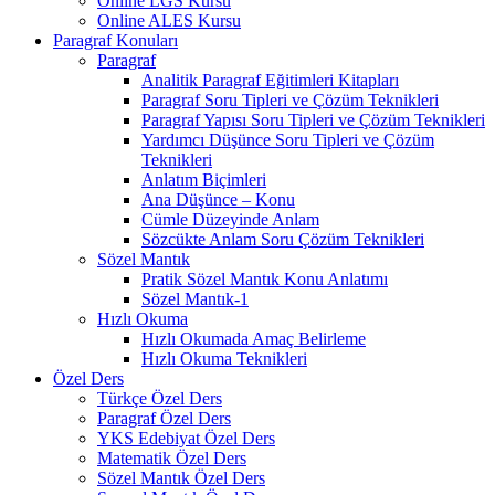
Online LGS Kursu
Online ALES Kursu
Paragraf Konuları
Paragraf
Analitik Paragraf Eğitimleri Kitapları
Paragraf Soru Tipleri ve Çözüm Teknikleri
Paragraf Yapısı Soru Tipleri ve Çözüm Teknikleri
Yardımcı Düşünce Soru Tipleri ve Çözüm
Teknikleri
Anlatım Biçimleri
Ana Düşünce – Konu
Cümle Düzeyinde Anlam
Sözcükte Anlam Soru Çözüm Teknikleri
Sözel Mantık
Pratik Sözel Mantık Konu Anlatımı
Sözel Mantık-1
Hızlı Okuma
Hızlı Okumada Amaç Belirleme
Hızlı Okuma Teknikleri
Özel Ders
Türkçe Özel Ders
Paragraf Özel Ders
YKS Edebiyat Özel Ders
Matematik Özel Ders
Sözel Mantık Özel Ders