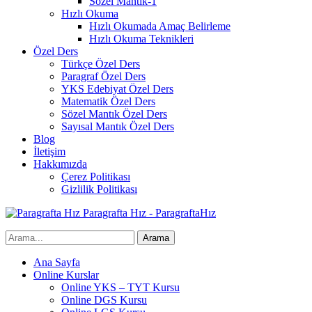
Sözel Mantık-1
Hızlı Okuma
Hızlı Okumada Amaç Belirleme
Hızlı Okuma Teknikleri
Özel Ders
Türkçe Özel Ders
Paragraf Özel Ders
YKS Edebiyat Özel Ders
Matematik Özel Ders
Sözel Mantık Özel Ders
Sayısal Mantık Özel Ders
Blog
İletişim
Hakkımızda
Çerez Politikası
Gizlilik Politikası
Paragrafta Hız - ParagraftaHız
Ana Sayfa
Online Kurslar
Online YKS – TYT Kursu
Online DGS Kursu