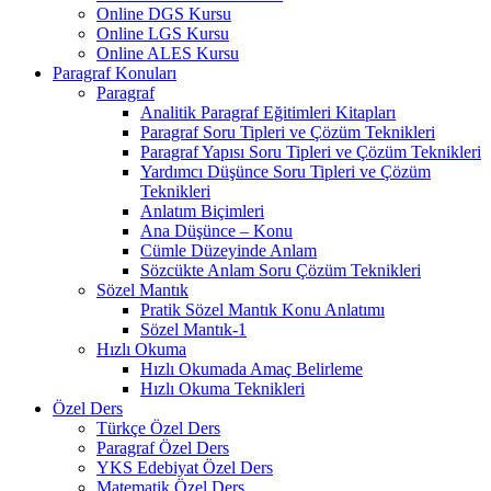
Online DGS Kursu
Online LGS Kursu
Online ALES Kursu
Paragraf Konuları
Paragraf
Analitik Paragraf Eğitimleri Kitapları
Paragraf Soru Tipleri ve Çözüm Teknikleri
Paragraf Yapısı Soru Tipleri ve Çözüm Teknikleri
Yardımcı Düşünce Soru Tipleri ve Çözüm
Teknikleri
Anlatım Biçimleri
Ana Düşünce – Konu
Cümle Düzeyinde Anlam
Sözcükte Anlam Soru Çözüm Teknikleri
Sözel Mantık
Pratik Sözel Mantık Konu Anlatımı
Sözel Mantık-1
Hızlı Okuma
Hızlı Okumada Amaç Belirleme
Hızlı Okuma Teknikleri
Özel Ders
Türkçe Özel Ders
Paragraf Özel Ders
YKS Edebiyat Özel Ders
Matematik Özel Ders