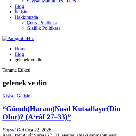
Sayısal Mantık Özel Ders
Blog
İletişim
Hakkımızda
Çerez Politikası
Gizlilik Politikası
Home
Blog
gelenek ve din
Tarama Etiketi
gelenek ve din
Kişisel Gelişim
“Günah(Haram)Nasıl Kutsallaşır(Din
Olur)? (A‘râf 27–33)”
Faysal Dal
Oca 22, 2026
Kısa Özet A‘râf Suresi 27–33. ayetler, ahlaki sapmanın nasıl