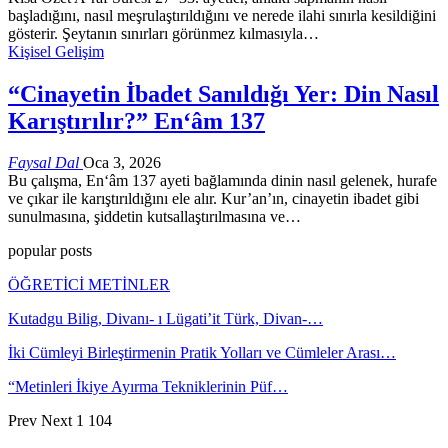
başladığını, nasıl meşrulaştırıldığını ve nerede ilahi sınırla kesildiğini
gösterir. Şeytanın sınırları görünmez kılmasıyla…
Kişisel Gelişim
“Cinayetin İbadet Sanıldığı Yer: Din Nasıl
Karıştırılır?” En‘âm 137
Faysal Dal
Oca 3, 2026
Bu çalışma, En‘âm 137 ayeti bağlamında dinin nasıl gelenek, hurafe
ve çıkar ile karıştırıldığını ele alır. Kur’an’ın, cinayetin ibadet gibi
sunulmasına, şiddetin kutsallaştırılmasına ve…
popular posts
ÖĞRETİCİ METİNLER
Kutadgu Bilig, Divanı- ı Lügati’it Türk, Divan-…
İki Cümleyi Birleştirmenin Pratik Yolları ve Cümleler Arası…
“Metinleri İkiye Ayırma Tekniklerinin Püf…
Prev
Next
1 104