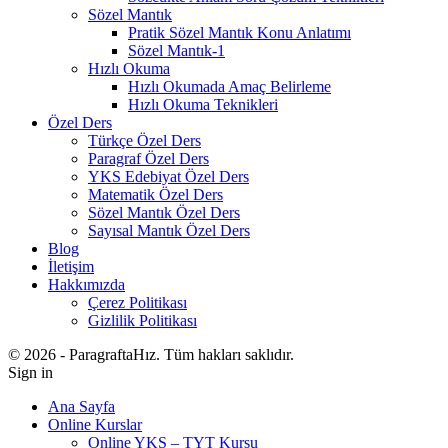
Sözel Mantık
Pratik Sözel Mantık Konu Anlatımı
Sözel Mantık-1
Hızlı Okuma
Hızlı Okumada Amaç Belirleme
Hızlı Okuma Teknikleri
Özel Ders
Türkçe Özel Ders
Paragraf Özel Ders
YKS Edebiyat Özel Ders
Matematik Özel Ders
Sözel Mantık Özel Ders
Sayısal Mantık Özel Ders
Blog
İletişim
Hakkımızda
Çerez Politikası
Gizlilik Politikası
© 2026 - ParagraftaHız. Tüm hakları saklıdır.
Sign in
Ana Sayfa
Online Kurslar
Online YKS – TYT Kursu