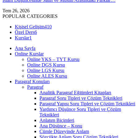
İslam Düşüncesinde Sâlih ve Muslih Arasındaki Farklar…
Tem 26, 2026
POPULAR CATEGORIES
Kişisel Gelişim
410
Özel Ders
6
Kurslar
1
Ana Sayfa
Online Kurslar
Online YKS – TYT Kursu
Online DGS Kursu
Online LGS Kursu
Online ALES Kursu
Paragraf Konuları
Paragraf
Analitik Paragraf Eğitimleri Kitapları
Paragraf Soru Tipleri ve Çözüm Teknikleri
Paragraf Yapısı Soru Tipleri ve Çözüm Teknikleri
Yardımcı Düşünce Soru Tipleri ve Çözüm
Teknikleri
Anlatım Biçimleri
Ana Düşünce – Konu
Cümle Düzeyinde Anlam
Sözcükte Anlam Soru Çözüm Teknikleri