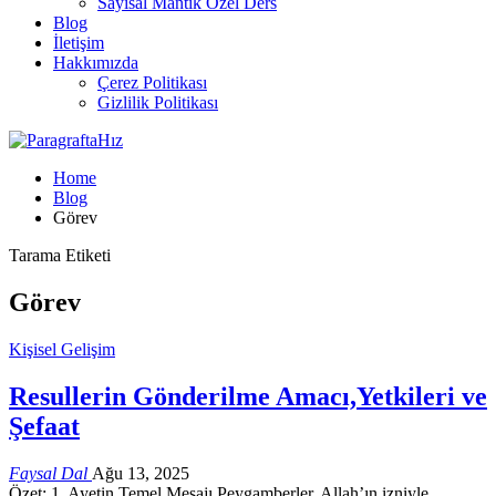
Sayısal Mantık Özel Ders
Blog
İletişim
Hakkımızda
Çerez Politikası
Gizlilik Politikası
Home
Blog
Görev
Tarama Etiketi
Görev
Kişisel Gelişim
Resullerin Gönderilme Amacı,Yetkileri ve
Şefaat
Faysal Dal
Ağu 13, 2025
Özet: 1. Ayetin Temel Mesajı Peygamberler, Allah’ın izniyle