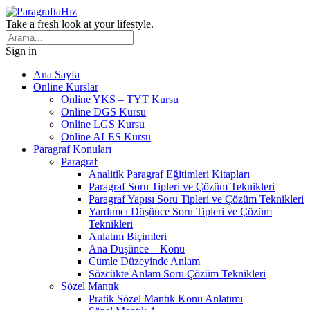
Take a fresh look at your lifestyle.
Sign in
Ana Sayfa
Online Kurslar
Online YKS – TYT Kursu
Online DGS Kursu
Online LGS Kursu
Online ALES Kursu
Paragraf Konuları
Paragraf
Analitik Paragraf Eğitimleri Kitapları
Paragraf Soru Tipleri ve Çözüm Teknikleri
Paragraf Yapısı Soru Tipleri ve Çözüm Teknikleri
Yardımcı Düşünce Soru Tipleri ve Çözüm
Teknikleri
Anlatım Biçimleri
Ana Düşünce – Konu
Cümle Düzeyinde Anlam
Sözcükte Anlam Soru Çözüm Teknikleri
Sözel Mantık
Pratik Sözel Mantık Konu Anlatımı