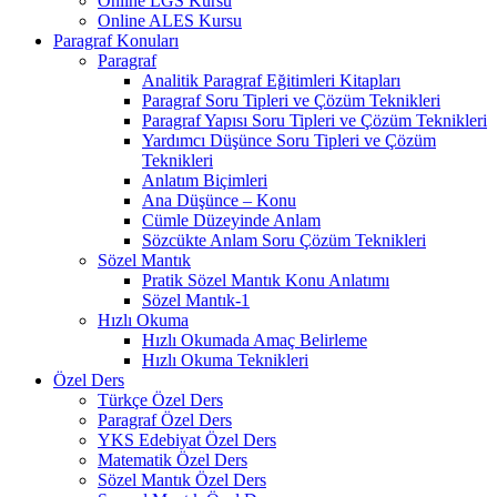
Online LGS Kursu
Online ALES Kursu
Paragraf Konuları
Paragraf
Analitik Paragraf Eğitimleri Kitapları
Paragraf Soru Tipleri ve Çözüm Teknikleri
Paragraf Yapısı Soru Tipleri ve Çözüm Teknikleri
Yardımcı Düşünce Soru Tipleri ve Çözüm
Teknikleri
Anlatım Biçimleri
Ana Düşünce – Konu
Cümle Düzeyinde Anlam
Sözcükte Anlam Soru Çözüm Teknikleri
Sözel Mantık
Pratik Sözel Mantık Konu Anlatımı
Sözel Mantık-1
Hızlı Okuma
Hızlı Okumada Amaç Belirleme
Hızlı Okuma Teknikleri
Özel Ders
Türkçe Özel Ders
Paragraf Özel Ders
YKS Edebiyat Özel Ders
Matematik Özel Ders
Sözel Mantık Özel Ders