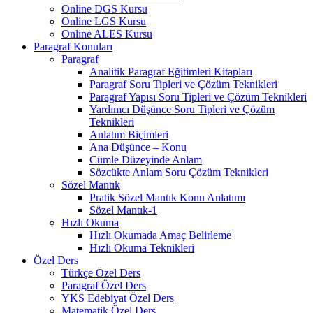
Online DGS Kursu
Online LGS Kursu
Online ALES Kursu
Paragraf Konuları
Paragraf
Analitik Paragraf Eğitimleri Kitapları
Paragraf Soru Tipleri ve Çözüm Teknikleri
Paragraf Yapısı Soru Tipleri ve Çözüm Teknikleri
Yardımcı Düşünce Soru Tipleri ve Çözüm
Teknikleri
Anlatım Biçimleri
Ana Düşünce – Konu
Cümle Düzeyinde Anlam
Sözcükte Anlam Soru Çözüm Teknikleri
Sözel Mantık
Pratik Sözel Mantık Konu Anlatımı
Sözel Mantık-1
Hızlı Okuma
Hızlı Okumada Amaç Belirleme
Hızlı Okuma Teknikleri
Özel Ders
Türkçe Özel Ders
Paragraf Özel Ders
YKS Edebiyat Özel Ders
Matematik Özel Ders