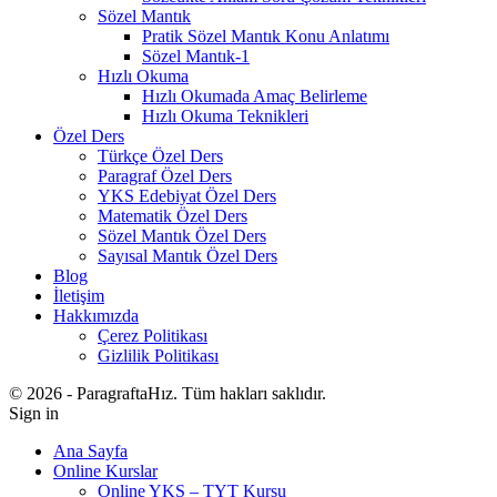
Sözel Mantık
Pratik Sözel Mantık Konu Anlatımı
Sözel Mantık-1
Hızlı Okuma
Hızlı Okumada Amaç Belirleme
Hızlı Okuma Teknikleri
Özel Ders
Türkçe Özel Ders
Paragraf Özel Ders
YKS Edebiyat Özel Ders
Matematik Özel Ders
Sözel Mantık Özel Ders
Sayısal Mantık Özel Ders
Blog
İletişim
Hakkımızda
Çerez Politikası
Gizlilik Politikası
© 2026 - ParagraftaHız. Tüm hakları saklıdır.
Sign in
Ana Sayfa
Online Kurslar
Online YKS – TYT Kursu