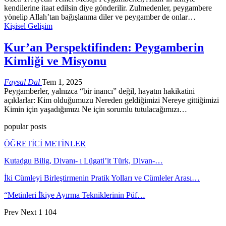
kendilerine itaat edilsin diye gönderilir. Zulmedenler, peygambere
yönelip Allah’tan bağışlanma diler ve peygamber de onlar…
Kişisel Gelişim
Kur’an Perspektifinden: Peygamberin
Kimliği ve Misyonu
Faysal Dal
Tem 1, 2025
Peygamberler, yalnızca “bir inancı” değil, hayatın hakikatini
açıklarlar: Kim olduğumuzu Nereden geldiğimizi Nereye gittiğimizi
Kimin için yaşadığımızı Ne için sorumlu tutulacağımızı…
popular posts
ÖĞRETİCİ METİNLER
Kutadgu Bilig, Divanı- ı Lügati’it Türk, Divan-…
İki Cümleyi Birleştirmenin Pratik Yolları ve Cümleler Arası…
“Metinleri İkiye Ayırma Tekniklerinin Püf…
Prev
Next
1 104