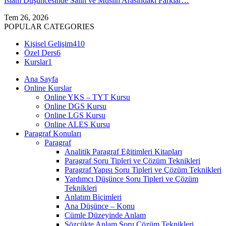
İslam Düşüncesinde Sâlih ve Muslih Arasındaki Farklar…
Tem 26, 2026
POPULAR CATEGORIES
Kişisel Gelişim
410
Özel Ders
6
Kurslar
1
Ana Sayfa
Online Kurslar
Online YKS – TYT Kursu
Online DGS Kursu
Online LGS Kursu
Online ALES Kursu
Paragraf Konuları
Paragraf
Analitik Paragraf Eğitimleri Kitapları
Paragraf Soru Tipleri ve Çözüm Teknikleri
Paragraf Yapısı Soru Tipleri ve Çözüm Teknikleri
Yardımcı Düşünce Soru Tipleri ve Çözüm
Teknikleri
Anlatım Biçimleri
Ana Düşünce – Konu
Cümle Düzeyinde Anlam
Sözcükte Anlam Soru Çözüm Teknikleri