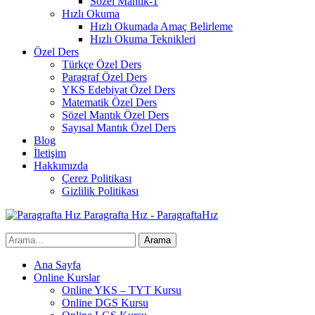
Sözel Mantık-1
Hızlı Okuma
Hızlı Okumada Amaç Belirleme
Hızlı Okuma Teknikleri
Özel Ders
Türkçe Özel Ders
Paragraf Özel Ders
YKS Edebiyat Özel Ders
Matematik Özel Ders
Sözel Mantık Özel Ders
Sayısal Mantık Özel Ders
Blog
İletişim
Hakkımızda
Çerez Politikası
Gizlilik Politikası
Paragrafta Hız - ParagraftaHız
Ana Sayfa
Online Kurslar
Online YKS – TYT Kursu
Online DGS Kursu