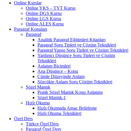
Online Kurslar
Online YKS – TYT Kursu
Online DGS Kursu
Online LGS Kursu
Online ALES Kursu
Paragraf Konuları
Paragraf
Analitik Paragraf Eğitimleri Kitapları
Paragraf Soru Tipleri ve Çözüm Teknikleri
Paragraf Yapısı Soru Tipleri ve Çözüm Teknikleri
Yardımcı Düşünce Soru Tipleri ve Çözüm
Teknikleri
Anlatım Biçimleri
Ana Düşünce – Konu
Cümle Düzeyinde Anlam
Sözcükte Anlam Soru Çözüm Teknikleri
Sözel Mantık
Pratik Sözel Mantık Konu Anlatımı
Sözel Mantık-1
Hızlı Okuma
Hızlı Okumada Amaç Belirleme
Hızlı Okuma Teknikleri
Özel Ders
Türkçe Özel Ders
Paragraf Özel Ders