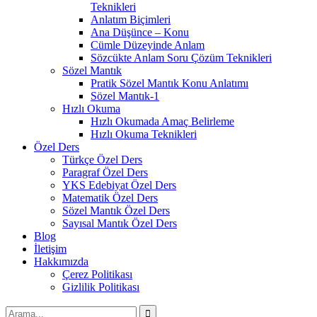
Teknikleri
Anlatım Biçimleri
Ana Düşünce – Konu
Cümle Düzeyinde Anlam
Sözcükte Anlam Soru Çözüm Teknikleri
Sözel Mantık
Pratik Sözel Mantık Konu Anlatımı
Sözel Mantık-1
Hızlı Okuma
Hızlı Okumada Amaç Belirleme
Hızlı Okuma Teknikleri
Özel Ders
Türkçe Özel Ders
Paragraf Özel Ders
YKS Edebiyat Özel Ders
Matematik Özel Ders
Sözel Mantık Özel Ders
Sayısal Mantık Özel Ders
Blog
İletişim
Hakkımızda
Çerez Politikası
Gizlilik Politikası