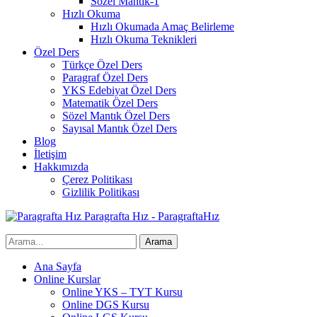
Sözel Mantık-1
Hızlı Okuma
Hızlı Okumada Amaç Belirleme
Hızlı Okuma Teknikleri
Özel Ders
Türkçe Özel Ders
Paragraf Özel Ders
YKS Edebiyat Özel Ders
Matematik Özel Ders
Sözel Mantık Özel Ders
Sayısal Mantık Özel Ders
Blog
İletişim
Hakkımızda
Çerez Politikası
Gizlilik Politikası
Paragrafta Hız - ParagraftaHız
Ana Sayfa
Online Kurslar
Online YKS – TYT Kursu
Online DGS Kursu