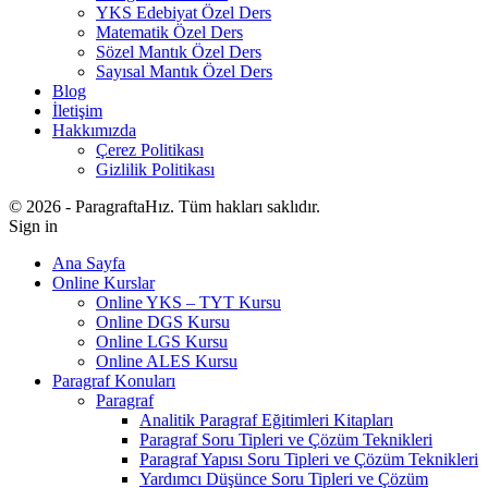
YKS Edebiyat Özel Ders
Matematik Özel Ders
Sözel Mantık Özel Ders
Sayısal Mantık Özel Ders
Blog
İletişim
Hakkımızda
Çerez Politikası
Gizlilik Politikası
© 2026 - ParagraftaHız. Tüm hakları saklıdır.
Sign in
Ana Sayfa
Online Kurslar
Online YKS – TYT Kursu
Online DGS Kursu
Online LGS Kursu
Online ALES Kursu
Paragraf Konuları
Paragraf
Analitik Paragraf Eğitimleri Kitapları
Paragraf Soru Tipleri ve Çözüm Teknikleri
Paragraf Yapısı Soru Tipleri ve Çözüm Teknikleri
Yardımcı Düşünce Soru Tipleri ve Çözüm