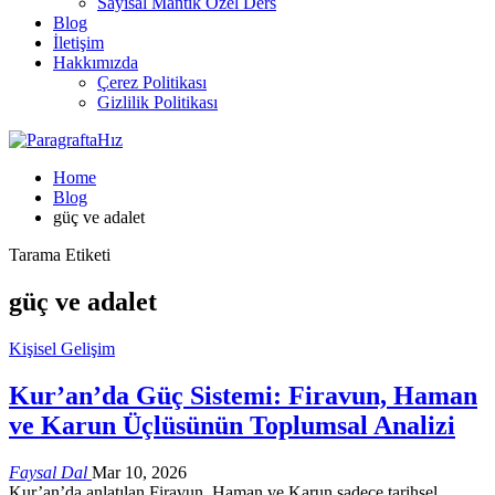
Sayısal Mantık Özel Ders
Blog
İletişim
Hakkımızda
Çerez Politikası
Gizlilik Politikası
Home
Blog
güç ve adalet
Tarama Etiketi
güç ve adalet
Kişisel Gelişim
Kur’an’da Güç Sistemi: Firavun, Haman
ve Karun Üçlüsünün Toplumsal Analizi
Faysal Dal
Mar 10, 2026
Kur’an’da anlatılan Firavun, Haman ve Karun sadece tarihsel