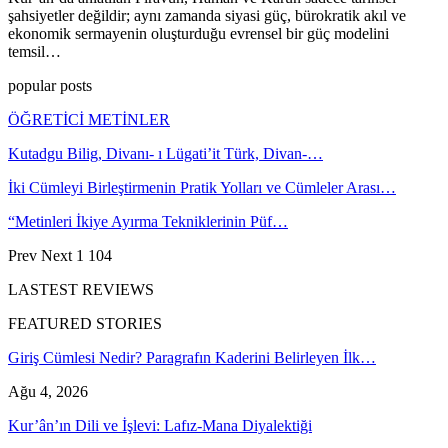
şahsiyetler değildir; aynı zamanda siyasi güç, bürokratik akıl ve
ekonomik sermayenin oluşturduğu evrensel bir güç modelini
temsil…
popular posts
ÖĞRETİCİ METİNLER
Kutadgu Bilig, Divanı- ı Lügati’it Türk, Divan-…
İki Cümleyi Birleştirmenin Pratik Yolları ve Cümleler Arası…
“Metinleri İkiye Ayırma Tekniklerinin Püf…
Prev
Next
1 104
LASTEST REVIEWS
FEATURED STORIES
Giriş Cümlesi Nedir? Paragrafın Kaderini Belirleyen İlk…
Ağu 4, 2026
Kur’ân’ın Dili ve İşlevi: Lafız-Mana Diyalektiği