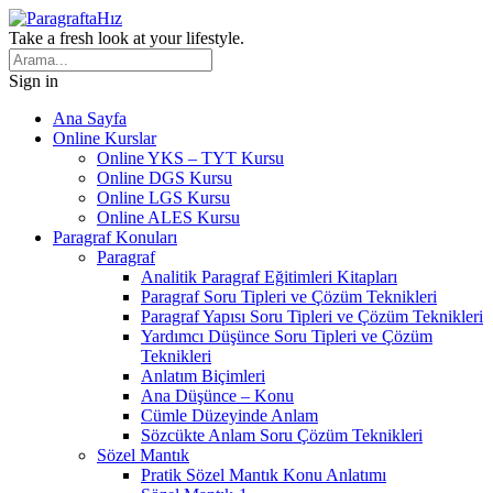
Take a fresh look at your lifestyle.
Sign in
Ana Sayfa
Online Kurslar
Online YKS – TYT Kursu
Online DGS Kursu
Online LGS Kursu
Online ALES Kursu
Paragraf Konuları
Paragraf
Analitik Paragraf Eğitimleri Kitapları
Paragraf Soru Tipleri ve Çözüm Teknikleri
Paragraf Yapısı Soru Tipleri ve Çözüm Teknikleri
Yardımcı Düşünce Soru Tipleri ve Çözüm
Teknikleri
Anlatım Biçimleri
Ana Düşünce – Konu
Cümle Düzeyinde Anlam
Sözcükte Anlam Soru Çözüm Teknikleri
Sözel Mantık
Pratik Sözel Mantık Konu Anlatımı