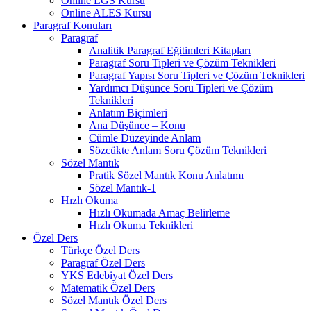
Online LGS Kursu
Online ALES Kursu
Paragraf Konuları
Paragraf
Analitik Paragraf Eğitimleri Kitapları
Paragraf Soru Tipleri ve Çözüm Teknikleri
Paragraf Yapısı Soru Tipleri ve Çözüm Teknikleri
Yardımcı Düşünce Soru Tipleri ve Çözüm
Teknikleri
Anlatım Biçimleri
Ana Düşünce – Konu
Cümle Düzeyinde Anlam
Sözcükte Anlam Soru Çözüm Teknikleri
Sözel Mantık
Pratik Sözel Mantık Konu Anlatımı
Sözel Mantık-1
Hızlı Okuma
Hızlı Okumada Amaç Belirleme
Hızlı Okuma Teknikleri
Özel Ders
Türkçe Özel Ders
Paragraf Özel Ders
YKS Edebiyat Özel Ders
Matematik Özel Ders
Sözel Mantık Özel Ders