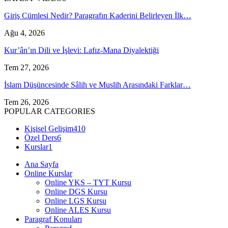
Giriş Cümlesi Nedir? Paragrafın Kaderini Belirleyen İlk…
Ağu 4, 2026
Kur’ân’ın Dili ve İşlevi: Lafız-Mana Diyalektiği
Tem 27, 2026
İslam Düşüncesinde Sâlih ve Muslih Arasındaki Farklar…
Tem 26, 2026
POPULAR CATEGORIES
Kişisel Gelişim
410
Özel Ders
6
Kurslar
1
Ana Sayfa
Online Kurslar
Online YKS – TYT Kursu
Online DGS Kursu
Online LGS Kursu
Online ALES Kursu
Paragraf Konuları