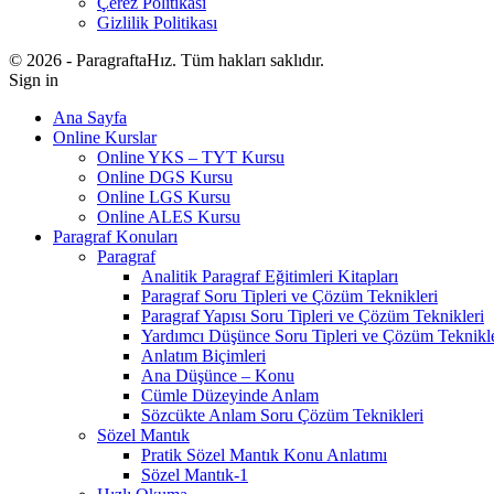
Çerez Politikası
Gizlilik Politikası
© 2026 - ParagraftaHız. Tüm hakları saklıdır.
Sign in
Ana Sayfa
Online Kurslar
Online YKS – TYT Kursu
Online DGS Kursu
Online LGS Kursu
Online ALES Kursu
Paragraf Konuları
Paragraf
Analitik Paragraf Eğitimleri Kitapları
Paragraf Soru Tipleri ve Çözüm Teknikleri
Paragraf Yapısı Soru Tipleri ve Çözüm Teknikleri
Yardımcı Düşünce Soru Tipleri ve Çözüm Teknikle
Anlatım Biçimleri
Ana Düşünce – Konu
Cümle Düzeyinde Anlam
Sözcükte Anlam Soru Çözüm Teknikleri
Sözel Mantık
Pratik Sözel Mantık Konu Anlatımı
Sözel Mantık-1