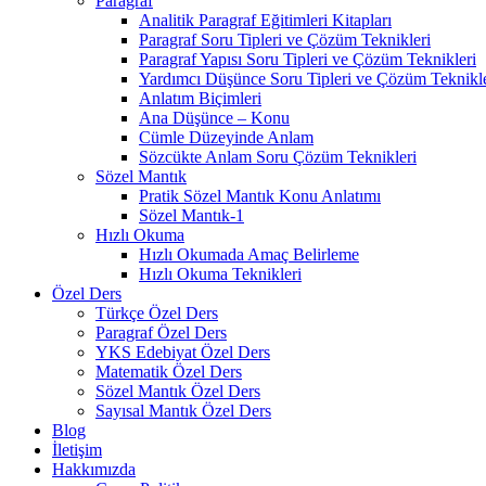
Paragraf
Analitik Paragraf Eğitimleri Kitapları
Paragraf Soru Tipleri ve Çözüm Teknikleri
Paragraf Yapısı Soru Tipleri ve Çözüm Teknikleri
Yardımcı Düşünce Soru Tipleri ve Çözüm Teknikle
Anlatım Biçimleri
Ana Düşünce – Konu
Cümle Düzeyinde Anlam
Sözcükte Anlam Soru Çözüm Teknikleri
Sözel Mantık
Pratik Sözel Mantık Konu Anlatımı
Sözel Mantık-1
Hızlı Okuma
Hızlı Okumada Amaç Belirleme
Hızlı Okuma Teknikleri
Özel Ders
Türkçe Özel Ders
Paragraf Özel Ders
YKS Edebiyat Özel Ders
Matematik Özel Ders
Sözel Mantık Özel Ders
Sayısal Mantık Özel Ders
Blog
İletişim
Hakkımızda