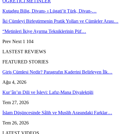
ÖĞRETİCİ METİNLER
Kutadgu Bilig, Divanı- ı Lügati’it Türk, Divan-…
İki Cümleyi Birleştirmenin Pratik Yolları ve Cümleler Arası…
“Metinleri İkiye Ayırma Tekniklerinin Püf…
Prev
Next
1 104
LASTEST REVIEWS
FEATURED STORIES
Giriş Cümlesi Nedir? Paragrafın Kaderini Belirleyen İlk…
Ağu 4, 2026
Kur’ân’ın Dili ve İşlevi: Lafız-Mana Diyalektiği
Tem 27, 2026
İslam Düşüncesinde Sâlih ve Muslih Arasındaki Farklar…
Tem 26, 2026
LATEST VIDEOS