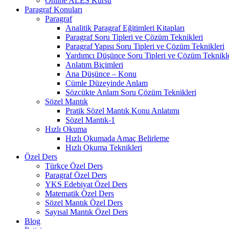
Online ALES Kursu
Paragraf Konuları
Paragraf
Analitik Paragraf Eğitimleri Kitapları
Paragraf Soru Tipleri ve Çözüm Teknikleri
Paragraf Yapısı Soru Tipleri ve Çözüm Teknikleri
Yardımcı Düşünce Soru Tipleri ve Çözüm Teknikle
Anlatım Biçimleri
Ana Düşünce – Konu
Cümle Düzeyinde Anlam
Sözcükte Anlam Soru Çözüm Teknikleri
Sözel Mantık
Pratik Sözel Mantık Konu Anlatımı
Sözel Mantık-1
Hızlı Okuma
Hızlı Okumada Amaç Belirleme
Hızlı Okuma Teknikleri
Özel Ders
Türkçe Özel Ders
Paragraf Özel Ders
YKS Edebiyat Özel Ders
Matematik Özel Ders
Sözel Mantık Özel Ders
Sayısal Mantık Özel Ders
Blog