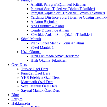
Paragraf
Analitik Paragraf Eğitimleri Kitapları
Paragraf Soru Tipleri ve Çözüm Teknikleri
Paragraf Yapısı Soru Tipleri ve Çözüm Teknikleri
Yardımcı Düşünce Soru Tipleri ve Çözüm Teknikle
Anlatım Biçimleri
Ana Düşünce – Konu
Cümle Düzeyinde Anlam
Sözcükte Anlam Soru Çözüm Teknikleri
Sözel Mantık
Pratik Sözel Mantık Konu Anlatımı
Sözel Mantık-1
Hızlı Okuma
Hızlı Okumada Amaç Belirleme
Hızlı Okuma Teknikleri
Özel Ders
Türkçe Özel Ders
Paragraf Özel Ders
YKS Edebiyat Özel Ders
Matematik Özel Ders
Sözel Mantık Özel Ders
Sayısal Mantık Özel Ders
Blog
İletişim
Hakkımızda