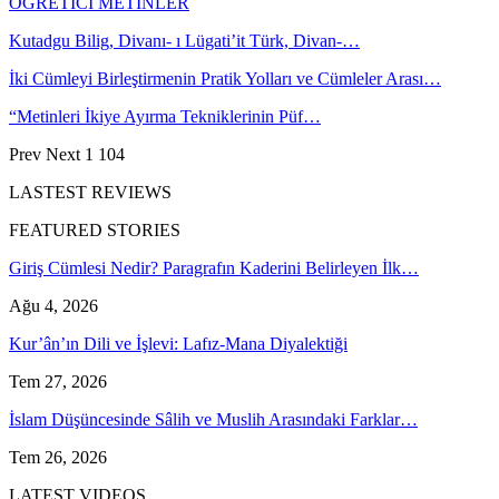
ÖĞRETİCİ METİNLER
Kutadgu Bilig, Divanı- ı Lügati’it Türk, Divan-…
İki Cümleyi Birleştirmenin Pratik Yolları ve Cümleler Arası…
“Metinleri İkiye Ayırma Tekniklerinin Püf…
Prev
Next
1 104
LASTEST REVIEWS
FEATURED STORIES
Giriş Cümlesi Nedir? Paragrafın Kaderini Belirleyen İlk…
Ağu 4, 2026
Kur’ân’ın Dili ve İşlevi: Lafız-Mana Diyalektiği
Tem 27, 2026
İslam Düşüncesinde Sâlih ve Muslih Arasındaki Farklar…
Tem 26, 2026
LATEST VIDEOS