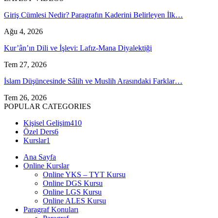
Giriş Cümlesi Nedir? Paragrafın Kaderini Belirleyen İlk…
Ağu 4, 2026
Kur’ân’ın Dili ve İşlevi: Lafız-Mana Diyalektiği
Tem 27, 2026
İslam Düşüncesinde Sâlih ve Muslih Arasındaki Farklar…
Tem 26, 2026
POPULAR CATEGORIES
Kişisel Gelişim
410
Özel Ders
6
Kurslar
1
Ana Sayfa
Online Kurslar
Online YKS – TYT Kursu
Online DGS Kursu
Online LGS Kursu
Online ALES Kursu
Paragraf Konuları