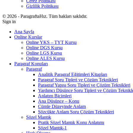
Çerez Politikası
Gizlilik Politikası
© 2026 - ParagraftaHız. Tüm hakları saklıdır.
Sign in
Ana Sayfa
Online Kurslar
Online YKS – TYT Kursu
Online DGS Kursu
Online LGS Kursu
Online ALES Kursu
Paragraf Konuları
Paragraf
Analitik Paragraf Eğitimleri Kitapları
Paragraf Soru Tipleri ve Çözüm Teknikleri
Paragraf Yapısı Soru Tipleri ve Çözüm Teknikleri
Yardımcı Düşünce Soru Tipleri ve Çözüm Teknikle
Anlatım Biçimleri
Ana Düşünce – Konu
Cümle Düzeyinde Anlam
Sözcükte Anlam Soru Çözüm Teknikleri
Sözel Mantık
Pratik Sözel Mantık Konu Anlatımı
Sözel Mantık-1