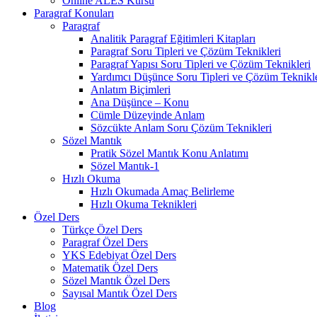
Online ALES Kursu
Paragraf Konuları
Paragraf
Analitik Paragraf Eğitimleri Kitapları
Paragraf Soru Tipleri ve Çözüm Teknikleri
Paragraf Yapısı Soru Tipleri ve Çözüm Teknikleri
Yardımcı Düşünce Soru Tipleri ve Çözüm Teknikle
Anlatım Biçimleri
Ana Düşünce – Konu
Cümle Düzeyinde Anlam
Sözcükte Anlam Soru Çözüm Teknikleri
Sözel Mantık
Pratik Sözel Mantık Konu Anlatımı
Sözel Mantık-1
Hızlı Okuma
Hızlı Okumada Amaç Belirleme
Hızlı Okuma Teknikleri
Özel Ders
Türkçe Özel Ders
Paragraf Özel Ders
YKS Edebiyat Özel Ders
Matematik Özel Ders
Sözel Mantık Özel Ders
Sayısal Mantık Özel Ders
Blog