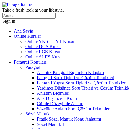
Take a fresh look at your lifestyle.
Sign in
Ana Sayfa
Online Kurslar
Online YKS – TYT Kursu
Online DGS Kursu
Online LGS Kursu
Online ALES Kursu
Paragraf Konuları
Paragraf
Analitik Paragraf Eğitimleri Kitapları
Paragraf Soru Tipleri ve Çözüm Teknikleri
Paragraf Yapısı Soru Tipleri ve Çözüm Teknikleri
Yardımcı Düşünce Soru Tipleri ve Çözüm Teknikle
Anlatım Biçimleri
Ana Düşünce – Konu
Cümle Düzeyinde Anlam
Sözcükte Anlam Soru Çözüm Teknikleri
Sözel Mantık
Pratik Sözel Mantık Konu Anlatımı
Sözel Mantık-1