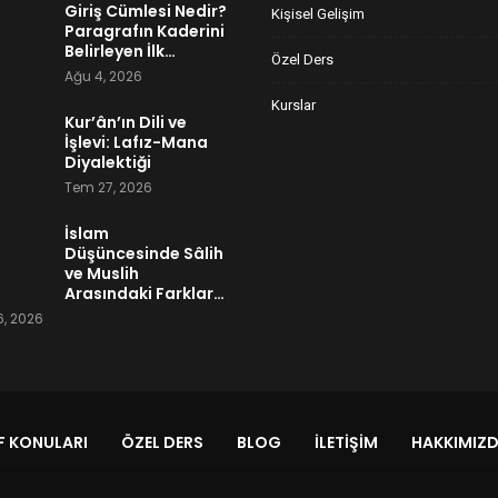
Giriş Cümlesi Nedir?
Kişisel Gelişim
Paragrafın Kaderini
Belirleyen İlk…
Özel Ders
Ağu 4, 2026
Kurslar
Kur’ân’ın Dili ve
İşlevi: Lafız-Mana
Diyalektiği
Tem 27, 2026
İslam
Düşüncesinde Sâlih
ve Muslih
Arasındaki Farklar…
, 2026
 KONULARI
ÖZEL DERS
BLOG
İLETIŞIM
HAKKIMIZ