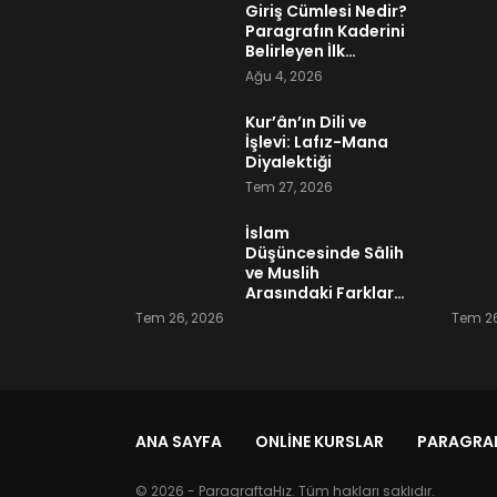
Giriş Cümlesi Nedir?
Paragrafın Kaderini
Belirleyen İlk…
Ağu 4, 2026
Kur’ân’ın Dili ve
İşlevi: Lafız-Mana
Diyalektiği
Tem 27, 2026
İslam
Düşüncesinde Sâlih
ve Muslih
Arasındaki Farklar…
Tem 26, 2026
Tem 26
ANA SAYFA
ONLINE KURSLAR
PARAGRAF
© 2026 - ParagraftaHız. Tüm hakları saklıdır.