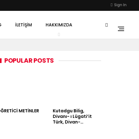
Sign In
G
İLETIŞIM
HAKKIMIZDA
POPULAR POSTS
ĞRETİCİ METİNLER
Kutadgu Bilig,
Divanı- ı Lügati’it
Türk, Divan-…