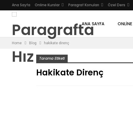
Ana Sayfa
Online Kurslar
Paragraf Konuları
Özel Ders
ANA SAYFA
ONLINE
Home
Blog
hakikate direnç
Tarama Etiketi
Hakikate Direnç