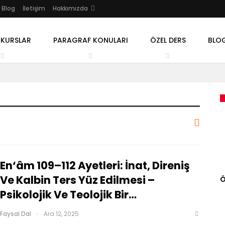
Blog
İletişim
Hakkımızda
 KURSLAR
PARAGRAF KONULARI
ÖZEL DERS
BLO
En‘âm 109–112 Ayetleri: İnat, Direniş
Ve Kalbin Ters Yüz Edilmesi –
Ö
Psikolojik Ve Teolojik Bir…
Faysal Dal
Ara 12, 2025