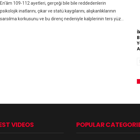
En‘âm 109-112 ayetleri, gerçeği bile bile reddedenlerin
psikolojik inatlarını, çıkar ve statü kaygılarını, alışkanlıklarının
sarsılma korkusunu ve bu direnç nedeniyle kalplerinin ters yüz…
İ
B
Y
A
EST VIDEOS
POPULAR CATEGORI