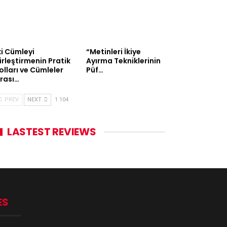
ki Cümleyi
“Metinleri İkiye
irleştirmenin Pratik
Ayırma Tekniklerinin
olları ve Cümleler
Püf…
rası…
PREV
NEXT
1 104
LASTEST REVIEWS
ES