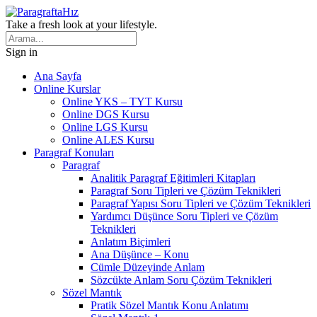
Take a fresh look at your lifestyle.
Sign in
Ana Sayfa
Online Kurslar
Online YKS – TYT Kursu
Online DGS Kursu
Online LGS Kursu
Online ALES Kursu
Paragraf Konuları
Paragraf
Analitik Paragraf Eğitimleri Kitapları
Paragraf Soru Tipleri ve Çözüm Teknikleri
Paragraf Yapısı Soru Tipleri ve Çözüm Teknikleri
Yardımcı Düşünce Soru Tipleri ve Çözüm
Teknikleri
Anlatım Biçimleri
Ana Düşünce – Konu
Cümle Düzeyinde Anlam
Sözcükte Anlam Soru Çözüm Teknikleri
Sözel Mantık
Pratik Sözel Mantık Konu Anlatımı