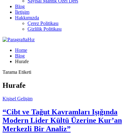
Sayısal Mantık Özel Ders
Blog
İletişim
Hakkımızda
Çerez Politikası
Gizlilik Politikası
Home
Blog
Hurafe
Tarama Etiketi
Hurafe
Kişisel Gelişim
“Cibt ve Tağut Kavramları Işığında
Modern Lider Kültü Üzerine Kur’an
Merkezli Bir Analiz”