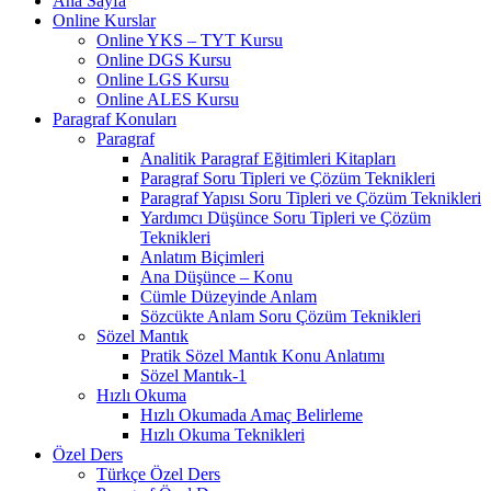
Ana Sayfa
Online Kurslar
Online YKS – TYT Kursu
Online DGS Kursu
Online LGS Kursu
Online ALES Kursu
Paragraf Konuları
Paragraf
Analitik Paragraf Eğitimleri Kitapları
Paragraf Soru Tipleri ve Çözüm Teknikleri
Paragraf Yapısı Soru Tipleri ve Çözüm Teknikleri
Yardımcı Düşünce Soru Tipleri ve Çözüm
Teknikleri
Anlatım Biçimleri
Ana Düşünce – Konu
Cümle Düzeyinde Anlam
Sözcükte Anlam Soru Çözüm Teknikleri
Sözel Mantık
Pratik Sözel Mantık Konu Anlatımı
Sözel Mantık-1
Hızlı Okuma
Hızlı Okumada Amaç Belirleme
Hızlı Okuma Teknikleri
Özel Ders
Türkçe Özel Ders