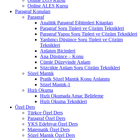
Online LGS Kursu
Online ALES Kursu
Paragraf Konuları
Paragraf
Analitik Paragraf Eğitimleri Kitapları
Paragraf Soru Tipleri ve Çözüm Teknikleri
Paragraf Yapısı Soru Tipleri ve Çözüm Teknikleri
Yardımcı Düşünce Soru Tipleri ve Çözüm
Teknikleri
Anlatım Biçimleri
Ana Düşünce – Konu
Cümle Düzeyinde Anlam
Sözcükte Anlam Soru Çözüm Teknikleri
Sözel Mantık
Pratik Sözel Mantık Konu Anlatımı
Sözel Mantık-1
Hızlı Okuma
Hızlı Okumada Amaç Belirleme
Hızlı Okuma Teknikleri
Özel Ders
Türkçe Özel Ders
Paragraf Özel Ders
YKS Edebiyat Özel Ders
Matematik Özel Ders
Sözel Mantık Özel Ders