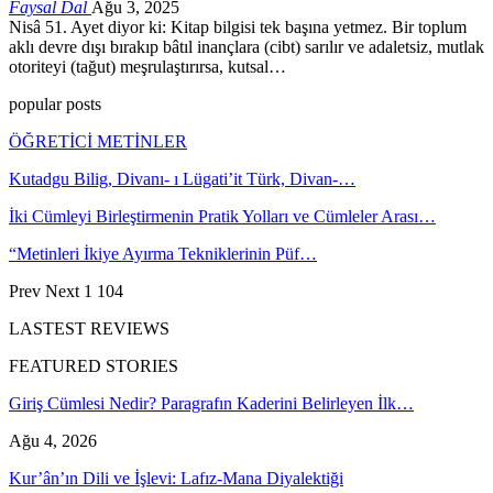
Faysal Dal
Ağu 3, 2025
Nisâ 51. Ayet diyor ki: Kitap bilgisi tek başına yetmez. Bir toplum
aklı devre dışı bırakıp bâtıl inançlara (cibt) sarılır ve adaletsiz, mutlak
otoriteyi (tağut) meşrulaştırırsa, kutsal…
popular posts
ÖĞRETİCİ METİNLER
Kutadgu Bilig, Divanı- ı Lügati’it Türk, Divan-…
İki Cümleyi Birleştirmenin Pratik Yolları ve Cümleler Arası…
“Metinleri İkiye Ayırma Tekniklerinin Püf…
Prev
Next
1 104
LASTEST REVIEWS
FEATURED STORIES
Giriş Cümlesi Nedir? Paragrafın Kaderini Belirleyen İlk…
Ağu 4, 2026
Kur’ân’ın Dili ve İşlevi: Lafız-Mana Diyalektiği