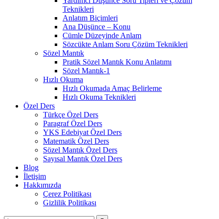
Yardımcı Düşünce Soru Tipleri ve Çözüm
Teknikleri
Anlatım Biçimleri
Ana Düşünce – Konu
Cümle Düzeyinde Anlam
Sözcükte Anlam Soru Çözüm Teknikleri
Sözel Mantık
Pratik Sözel Mantık Konu Anlatımı
Sözel Mantık-1
Hızlı Okuma
Hızlı Okumada Amaç Belirleme
Hızlı Okuma Teknikleri
Özel Ders
Türkçe Özel Ders
Paragraf Özel Ders
YKS Edebiyat Özel Ders
Matematik Özel Ders
Sözel Mantık Özel Ders
Sayısal Mantık Özel Ders
Blog
İletişim
Hakkımızda
Çerez Politikası
Gizlilik Politikası