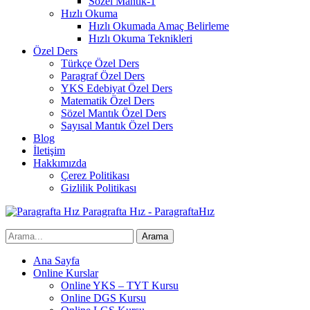
Sözel Mantık-1
Hızlı Okuma
Hızlı Okumada Amaç Belirleme
Hızlı Okuma Teknikleri
Özel Ders
Türkçe Özel Ders
Paragraf Özel Ders
YKS Edebiyat Özel Ders
Matematik Özel Ders
Sözel Mantık Özel Ders
Sayısal Mantık Özel Ders
Blog
İletişim
Hakkımızda
Çerez Politikası
Gizlilik Politikası
Paragrafta Hız - ParagraftaHız
Ana Sayfa
Online Kurslar
Online YKS – TYT Kursu
Online DGS Kursu