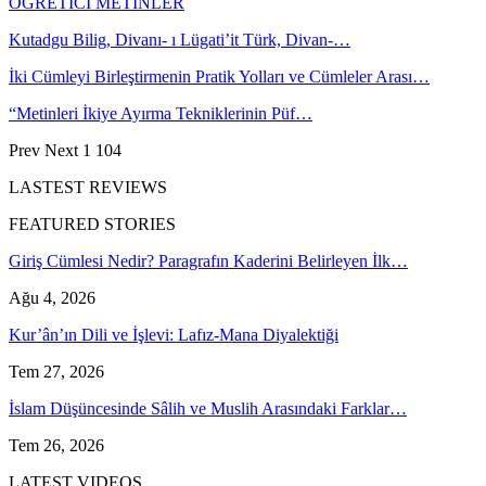
ÖĞRETİCİ METİNLER
Kutadgu Bilig, Divanı- ı Lügati’it Türk, Divan-…
İki Cümleyi Birleştirmenin Pratik Yolları ve Cümleler Arası…
“Metinleri İkiye Ayırma Tekniklerinin Püf…
Prev
Next
1 104
LASTEST REVIEWS
FEATURED STORIES
Giriş Cümlesi Nedir? Paragrafın Kaderini Belirleyen İlk…
Ağu 4, 2026
Kur’ân’ın Dili ve İşlevi: Lafız-Mana Diyalektiği
Tem 27, 2026
İslam Düşüncesinde Sâlih ve Muslih Arasındaki Farklar…
Tem 26, 2026
LATEST VIDEOS