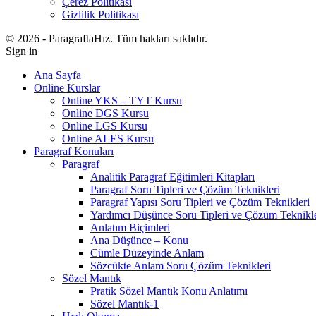
Çerez Politikası
Gizlilik Politikası
© 2026 - ParagraftaHız. Tüm hakları saklıdır.
Sign in
Ana Sayfa
Online Kurslar
Online YKS – TYT Kursu
Online DGS Kursu
Online LGS Kursu
Online ALES Kursu
Paragraf Konuları
Paragraf
Analitik Paragraf Eğitimleri Kitapları
Paragraf Soru Tipleri ve Çözüm Teknikleri
Paragraf Yapısı Soru Tipleri ve Çözüm Teknikleri
Yardımcı Düşünce Soru Tipleri ve Çözüm Teknikle
Anlatım Biçimleri
Ana Düşünce – Konu
Cümle Düzeyinde Anlam
Sözcükte Anlam Soru Çözüm Teknikleri
Sözel Mantık
Pratik Sözel Mantık Konu Anlatımı
Sözel Mantık-1