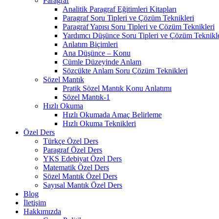
Paragraf
Analitik Paragraf Eğitimleri Kitapları
Paragraf Soru Tipleri ve Çözüm Teknikleri
Paragraf Yapısı Soru Tipleri ve Çözüm Teknikleri
Yardımcı Düşünce Soru Tipleri ve Çözüm Teknikle
Anlatım Biçimleri
Ana Düşünce – Konu
Cümle Düzeyinde Anlam
Sözcükte Anlam Soru Çözüm Teknikleri
Sözel Mantık
Pratik Sözel Mantık Konu Anlatımı
Sözel Mantık-1
Hızlı Okuma
Hızlı Okumada Amaç Belirleme
Hızlı Okuma Teknikleri
Özel Ders
Türkçe Özel Ders
Paragraf Özel Ders
YKS Edebiyat Özel Ders
Matematik Özel Ders
Sözel Mantık Özel Ders
Sayısal Mantık Özel Ders
Blog
İletişim
Hakkımızda