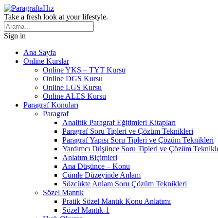
Take a fresh look at your lifestyle.
Sign in
Ana Sayfa
Online Kurslar
Online YKS – TYT Kursu
Online DGS Kursu
Online LGS Kursu
Online ALES Kursu
Paragraf Konuları
Paragraf
Analitik Paragraf Eğitimleri Kitapları
Paragraf Soru Tipleri ve Çözüm Teknikleri
Paragraf Yapısı Soru Tipleri ve Çözüm Teknikleri
Yardımcı Düşünce Soru Tipleri ve Çözüm Teknikle
Anlatım Biçimleri
Ana Düşünce – Konu
Cümle Düzeyinde Anlam
Sözcükte Anlam Soru Çözüm Teknikleri
Sözel Mantık
Pratik Sözel Mantık Konu Anlatımı
Sözel Mantık-1