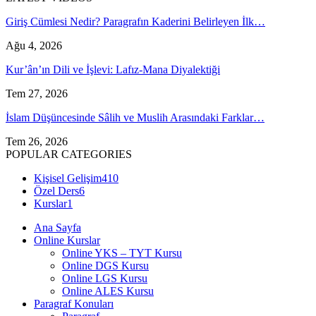
Giriş Cümlesi Nedir? Paragrafın Kaderini Belirleyen İlk…
Ağu 4, 2026
Kur’ân’ın Dili ve İşlevi: Lafız-Mana Diyalektiği
Tem 27, 2026
İslam Düşüncesinde Sâlih ve Muslih Arasındaki Farklar…
Tem 26, 2026
POPULAR CATEGORIES
Kişisel Gelişim
410
Özel Ders
6
Kurslar
1
Ana Sayfa
Online Kurslar
Online YKS – TYT Kursu
Online DGS Kursu
Online LGS Kursu
Online ALES Kursu
Paragraf Konuları