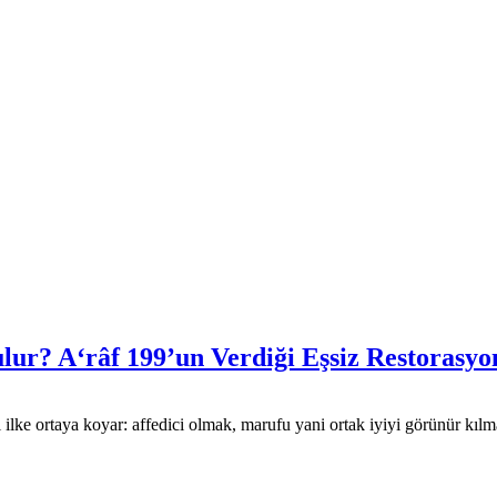
lur? A‘râf 199’un Verdiği Eşsiz Restorasy
el ilke ortaya koyar: affedici olmak, marufu yani ortak iyiyi görünür kı