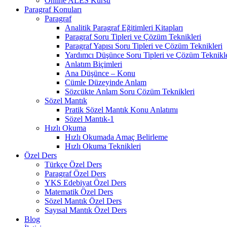
Online ALES Kursu
Paragraf Konuları
Paragraf
Analitik Paragraf Eğitimleri Kitapları
Paragraf Soru Tipleri ve Çözüm Teknikleri
Paragraf Yapısı Soru Tipleri ve Çözüm Teknikleri
Yardımcı Düşünce Soru Tipleri ve Çözüm Teknikle
Anlatım Biçimleri
Ana Düşünce – Konu
Cümle Düzeyinde Anlam
Sözcükte Anlam Soru Çözüm Teknikleri
Sözel Mantık
Pratik Sözel Mantık Konu Anlatımı
Sözel Mantık-1
Hızlı Okuma
Hızlı Okumada Amaç Belirleme
Hızlı Okuma Teknikleri
Özel Ders
Türkçe Özel Ders
Paragraf Özel Ders
YKS Edebiyat Özel Ders
Matematik Özel Ders
Sözel Mantık Özel Ders
Sayısal Mantık Özel Ders
Blog