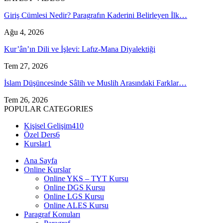
Giriş Cümlesi Nedir? Paragrafın Kaderini Belirleyen İlk…
Ağu 4, 2026
Kur’ân’ın Dili ve İşlevi: Lafız-Mana Diyalektiği
Tem 27, 2026
İslam Düşüncesinde Sâlih ve Muslih Arasındaki Farklar…
Tem 26, 2026
POPULAR CATEGORIES
Kişisel Gelişim
410
Özel Ders
6
Kurslar
1
Ana Sayfa
Online Kurslar
Online YKS – TYT Kursu
Online DGS Kursu
Online LGS Kursu
Online ALES Kursu
Paragraf Konuları