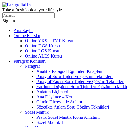
Take a fresh look at your lifestyle.
Sign in
Ana Sayfa
Online Kurslar
Online YKS – TYT Kursu
Online DGS Kursu
Online LGS Kursu
Online ALES Kursu
Paragraf Konuları
Paragraf
Analitik Paragraf Eğitimleri Kitapları
Paragraf Soru Tipleri ve Çözüm Teknikleri
Paragraf Yapısı Soru Tipleri ve Çözüm Teknikleri
Yardımcı Düşünce Soru Tipleri ve Çözüm Teknikle
Anlatım Biçimleri
Ana Düşünce – Konu
Cümle Düzeyinde Anlam
Sözcükte Anlam Soru Çözüm Teknikleri
Sözel Mantık
Pratik Sözel Mantık Konu Anlatımı
Sözel Mantık-1