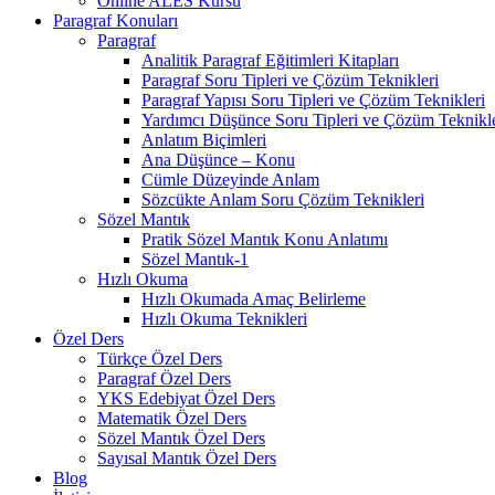
Online ALES Kursu
Paragraf Konuları
Paragraf
Analitik Paragraf Eğitimleri Kitapları
Paragraf Soru Tipleri ve Çözüm Teknikleri
Paragraf Yapısı Soru Tipleri ve Çözüm Teknikleri
Yardımcı Düşünce Soru Tipleri ve Çözüm Teknikle
Anlatım Biçimleri
Ana Düşünce – Konu
Cümle Düzeyinde Anlam
Sözcükte Anlam Soru Çözüm Teknikleri
Sözel Mantık
Pratik Sözel Mantık Konu Anlatımı
Sözel Mantık-1
Hızlı Okuma
Hızlı Okumada Amaç Belirleme
Hızlı Okuma Teknikleri
Özel Ders
Türkçe Özel Ders
Paragraf Özel Ders
YKS Edebiyat Özel Ders
Matematik Özel Ders
Sözel Mantık Özel Ders
Sayısal Mantık Özel Ders
Blog