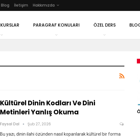
Blog
İletişim
Hakkımızda
 KURSLAR
PARAGRAF KONULARI
ÖZEL DERS
BLO
Kültürel Dinin Kodları Ve Dini
Metinleri Yanlış Okuma
Ö
Faysal Dal
Şub 27, 2026
Bu yazı, dinin ilahi özünden nasıl koparılarak kültürel bir forma