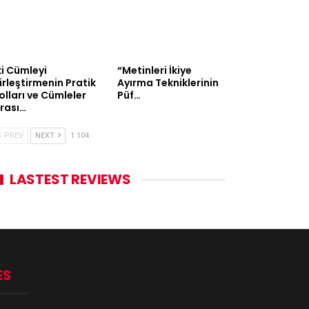
ki Cümleyi
“Metinleri İkiye
irleştirmenin Pratik
Ayırma Tekniklerinin
olları ve Cümleler
Püf…
rası…
PREV
NEXT
1 104
LASTEST REVIEWS
ES