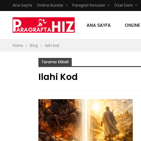
Ana Sayfa
Online Kurslar
Paragraf Konuları
Özel Ders
ANA SAYFA
ONLINE
Home
Blog
ilahi kod
Tarama Etiketi
Ilahi Kod