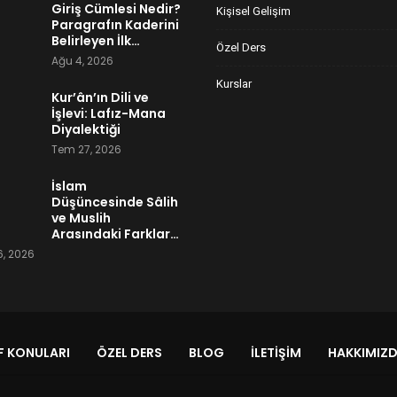
Giriş Cümlesi Nedir?
Kişisel Gelişim
Paragrafın Kaderini
Belirleyen İlk…
Özel Ders
Ağu 4, 2026
Kurslar
Kur’ân’ın Dili ve
İşlevi: Lafız-Mana
Diyalektiği
Tem 27, 2026
İslam
Düşüncesinde Sâlih
ve Muslih
Arasındaki Farklar…
, 2026
 KONULARI
ÖZEL DERS
BLOG
İLETIŞIM
HAKKIMIZ