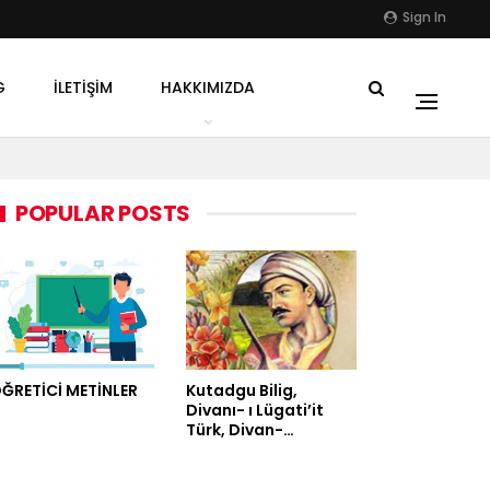
Sign In
G
İLETIŞIM
HAKKIMIZDA
POPULAR POSTS
ĞRETİCİ METİNLER
Kutadgu Bilig,
Divanı- ı Lügati’it
Türk, Divan-…