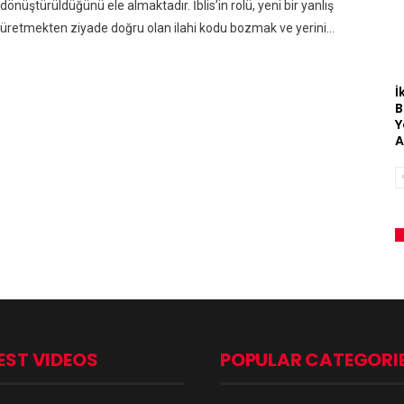
dönüştürüldüğünü ele almaktadır. İblis’in rolü, yeni bir yanlış
üretmekten ziyade doğru olan ilahi kodu bozmak ve yerini…
İ
B
Y
A
EST VIDEOS
POPULAR CATEGORI