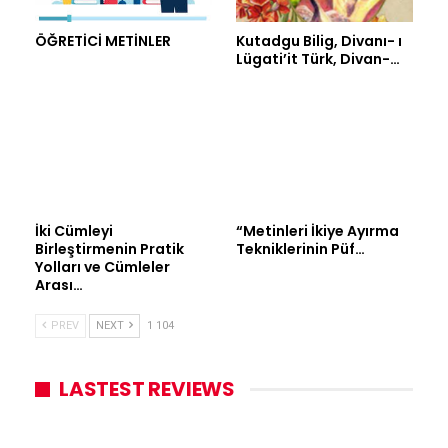
ÖĞRETİCİ METİNLER
Kutadgu Bilig, Divanı- ı
Lügati’it Türk, Divan-…
İki Cümleyi
“Metinleri İkiye Ayırma
Birleştirmenin Pratik
Tekniklerinin Püf…
Yolları ve Cümleler
Arası…
PREV
NEXT
1 104
LASTEST REVIEWS