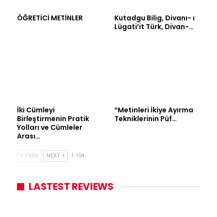
ÖĞRETİCİ METİNLER
Kutadgu Bilig, Divanı- ı
Lügati’it Türk, Divan-…
İki Cümleyi
“Metinleri İkiye Ayırma
Birleştirmenin Pratik
Tekniklerinin Püf…
Yolları ve Cümleler
Arası…
PREV
NEXT
1 104
LASTEST REVIEWS