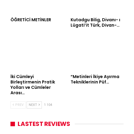
ÖĞRETİCİ METİNLER
Kutadgu Bilig, Divanı- ı
Lügati’it Türk, Divan-…
İki Cümleyi
“Metinleri İkiye Ayırma
Birleştirmenin Pratik
Tekniklerinin Püf…
Yolları ve Cümleler
Arası…
PREV
NEXT
1 104
LASTEST REVIEWS