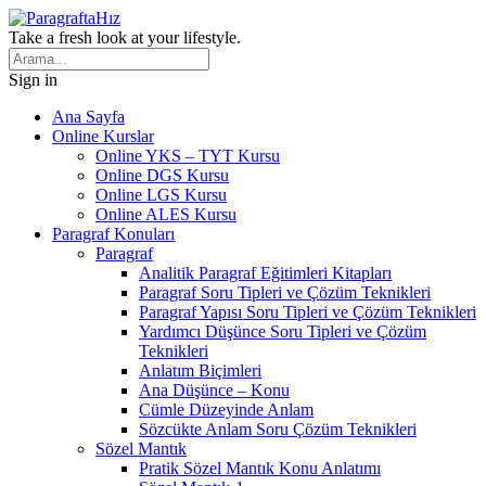
Take a fresh look at your lifestyle.
Sign in
Ana Sayfa
Online Kurslar
Online YKS – TYT Kursu
Online DGS Kursu
Online LGS Kursu
Online ALES Kursu
Paragraf Konuları
Paragraf
Analitik Paragraf Eğitimleri Kitapları
Paragraf Soru Tipleri ve Çözüm Teknikleri
Paragraf Yapısı Soru Tipleri ve Çözüm Teknikleri
Yardımcı Düşünce Soru Tipleri ve Çözüm
Teknikleri
Anlatım Biçimleri
Ana Düşünce – Konu
Cümle Düzeyinde Anlam
Sözcükte Anlam Soru Çözüm Teknikleri
Sözel Mantık
Pratik Sözel Mantık Konu Anlatımı