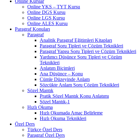
Online Kurslar
Online YKS – TYT Kursu
Online DGS Kursu
Online LGS Kursu
Online ALES Kursu
Paragraf Konuları
Paragraf
Analitik Paragraf Eğitimleri Kitapları
Paragraf Soru Tipleri ve Çözüm Teknikleri
Paragraf Yapısı Soru Tipleri ve Çözüm Teknikleri
Yardımcı Düşünce Soru Tipleri ve Çözüm
Teknikleri
Anlatım Biçimleri
Ana Düşünce – Konu
Cümle Düzeyinde Anlam
Sözcükte Anlam Soru Çözüm Teknikleri
Sözel Mantık
Pratik Sözel Mantık Konu Anlatımı
Sözel Mantık-1
Hızlı Okuma
Hızlı Okumada Amaç Belirleme
Hızlı Okuma Teknikleri
Özel Ders
Türkçe Özel Ders
Paragraf Özel Ders