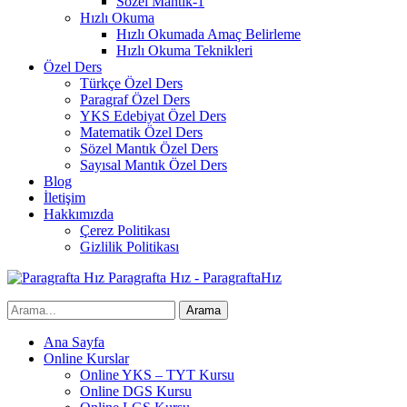
Sözel Mantık-1
Hızlı Okuma
Hızlı Okumada Amaç Belirleme
Hızlı Okuma Teknikleri
Özel Ders
Türkçe Özel Ders
Paragraf Özel Ders
YKS Edebiyat Özel Ders
Matematik Özel Ders
Sözel Mantık Özel Ders
Sayısal Mantık Özel Ders
Blog
İletişim
Hakkımızda
Çerez Politikası
Gizlilik Politikası
Paragrafta Hız - ParagraftaHız
Ana Sayfa
Online Kurslar
Online YKS – TYT Kursu
Online DGS Kursu