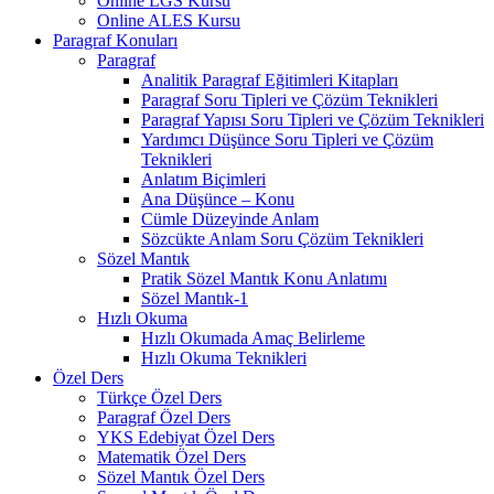
Online LGS Kursu
Online ALES Kursu
Paragraf Konuları
Paragraf
Analitik Paragraf Eğitimleri Kitapları
Paragraf Soru Tipleri ve Çözüm Teknikleri
Paragraf Yapısı Soru Tipleri ve Çözüm Teknikleri
Yardımcı Düşünce Soru Tipleri ve Çözüm
Teknikleri
Anlatım Biçimleri
Ana Düşünce – Konu
Cümle Düzeyinde Anlam
Sözcükte Anlam Soru Çözüm Teknikleri
Sözel Mantık
Pratik Sözel Mantık Konu Anlatımı
Sözel Mantık-1
Hızlı Okuma
Hızlı Okumada Amaç Belirleme
Hızlı Okuma Teknikleri
Özel Ders
Türkçe Özel Ders
Paragraf Özel Ders
YKS Edebiyat Özel Ders
Matematik Özel Ders
Sözel Mantık Özel Ders