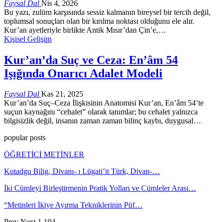
Faysal Dal
Nis 4, 2026
Bu yazı, zulüm karşısında sessiz kalmanın bireysel bir tercih değil,
toplumsal sonuçları olan bir kırılma noktası olduğunu ele alır.
Kur’an ayetleriyle birlikte Antik Mısır’dan Çin’e,…
Kişisel Gelişim
Kur’an’da Suç ve Ceza: En’âm 54
Işığında Onarıcı Adalet Modeli
Faysal Dal
Kas 21, 2025
Kur’an’da Suç–Ceza İlişkisinin Anatomisi Kur’an, En’âm 54’te
suçun kaynağını “cehalet” olarak tanımlar; bu cehalet yalnızca
bilgisizlik değil, insanın zaman zaman bilinç kaybı, duygusal…
popular posts
ÖĞRETİCİ METİNLER
Kutadgu Bilig, Divanı- ı Lügati’it Türk, Divan-…
İki Cümleyi Birleştirmenin Pratik Yolları ve Cümleler Arası…
“Metinleri İkiye Ayırma Tekniklerinin Püf…
Prev
Next
1 104