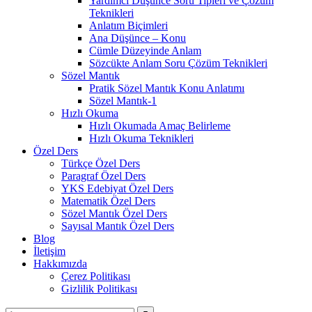
Yardımcı Düşünce Soru Tipleri ve Çözüm
Teknikleri
Anlatım Biçimleri
Ana Düşünce – Konu
Cümle Düzeyinde Anlam
Sözcükte Anlam Soru Çözüm Teknikleri
Sözel Mantık
Pratik Sözel Mantık Konu Anlatımı
Sözel Mantık-1
Hızlı Okuma
Hızlı Okumada Amaç Belirleme
Hızlı Okuma Teknikleri
Özel Ders
Türkçe Özel Ders
Paragraf Özel Ders
YKS Edebiyat Özel Ders
Matematik Özel Ders
Sözel Mantık Özel Ders
Sayısal Mantık Özel Ders
Blog
İletişim
Hakkımızda
Çerez Politikası
Gizlilik Politikası