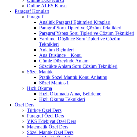
Online LGS Kursu
Online ALES Kursu
Paragraf Konuları
Paragraf
Analitik Paragraf Eğitimleri Kitapları
Paragraf Soru Tipleri ve Çözüm Teknikleri
Paragraf Yapısı Soru Tipleri ve Çözüm Teknikleri
Yardımcı Düşünce Soru Tipleri ve Çözüm
Teknikleri
Anlatım Biçimleri
Ana Düşünce – Konu
Cümle Düzeyinde Anlam
Sözcükte Anlam Soru Çözüm Teknikleri
Sözel Mantık
Pratik Sözel Mantık Konu Anlatımı
Sözel Mantık-1
Hızlı Okuma
Hızlı Okumada Amaç Belirleme
Hızlı Okuma Teknikleri
Özel Ders
Türkçe Özel Ders
Paragraf Özel Ders
YKS Edebiyat Özel Ders
Matematik Özel Ders
Sözel Mantık Özel Ders