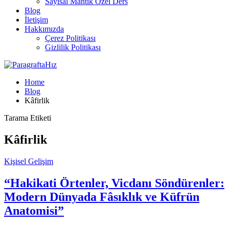
Sayısal Mantık Özel Ders
Blog
İletişim
Hakkımızda
Çerez Politikası
Gizlilik Politikası
Home
Blog
Kâfirlik
Tarama Etiketi
Kâfirlik
Kişisel Gelişim
“Hakikati Örtenler, Vicdanı Söndürenler:
Modern Dünyada Fâsıklık ve Küfrün
Anatomisi”