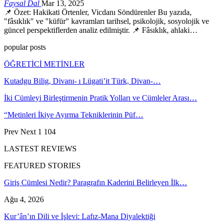
Faysal Dal
Mar 13, 2025
📌 Özet: Hakikati Örtenler, Vicdanı Söndürenler Bu yazıda,
"fâsıklık" ve "küfür" kavramları tarihsel, psikolojik, sosyolojik ve
güncel perspektiflerden analiz edilmiştir. 📌 Fâsıklık, ahlaki…
popular posts
ÖĞRETİCİ METİNLER
Kutadgu Bilig, Divanı- ı Lügati’it Türk, Divan-…
İki Cümleyi Birleştirmenin Pratik Yolları ve Cümleler Arası…
“Metinleri İkiye Ayırma Tekniklerinin Püf…
Prev
Next
1 104
LASTEST REVIEWS
FEATURED STORIES
Giriş Cümlesi Nedir? Paragrafın Kaderini Belirleyen İlk…
Ağu 4, 2026
Kur’ân’ın Dili ve İşlevi: Lafız-Mana Diyalektiği