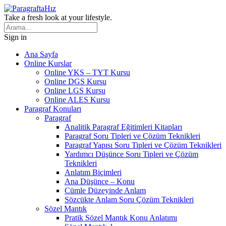
Take a fresh look at your lifestyle.
Sign in
Ana Sayfa
Online Kurslar
Online YKS – TYT Kursu
Online DGS Kursu
Online LGS Kursu
Online ALES Kursu
Paragraf Konuları
Paragraf
Analitik Paragraf Eğitimleri Kitapları
Paragraf Soru Tipleri ve Çözüm Teknikleri
Paragraf Yapısı Soru Tipleri ve Çözüm Teknikleri
Yardımcı Düşünce Soru Tipleri ve Çözüm
Teknikleri
Anlatım Biçimleri
Ana Düşünce – Konu
Cümle Düzeyinde Anlam
Sözcükte Anlam Soru Çözüm Teknikleri
Sözel Mantık
Pratik Sözel Mantık Konu Anlatımı