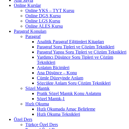
Ana Sayfa
Online Kurslar
Online YKS – TYT Kursu
Online DGS Kursu
Online LGS Kursu
Online ALES Kursu
Paragraf Konuları
Paragraf
Analitik Paragraf Eğitimleri Kitapları
Paragraf Soru Tipleri ve Çözüm Teknikleri
Paragraf Yapısı Soru Tipleri ve Çözüm Teknikleri
Yardımcı Düşünce Soru Tipleri ve Çözüm
Teknikleri
Anlatım Biçimleri
Ana Düşünce – Konu
Cümle Düzeyinde Anlam
Sözcükte Anlam Soru Çözüm Teknikleri
Sözel Mantık
Pratik Sözel Mantık Konu Anlatımı
Sözel Mantık-1
Hızlı Okuma
Hızlı Okumada Amaç Belirleme
Hızlı Okuma Teknikleri
Özel Ders
Türkçe Özel Ders