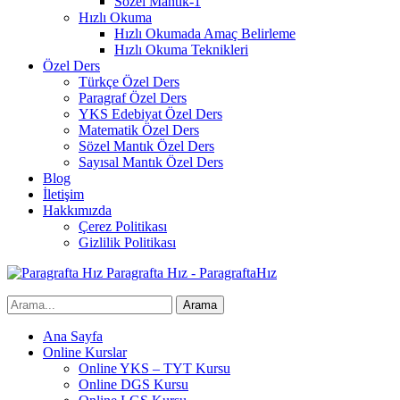
Sözel Mantık-1
Hızlı Okuma
Hızlı Okumada Amaç Belirleme
Hızlı Okuma Teknikleri
Özel Ders
Türkçe Özel Ders
Paragraf Özel Ders
YKS Edebiyat Özel Ders
Matematik Özel Ders
Sözel Mantık Özel Ders
Sayısal Mantık Özel Ders
Blog
İletişim
Hakkımızda
Çerez Politikası
Gizlilik Politikası
Paragrafta Hız - ParagraftaHız
Ana Sayfa
Online Kurslar
Online YKS – TYT Kursu
Online DGS Kursu