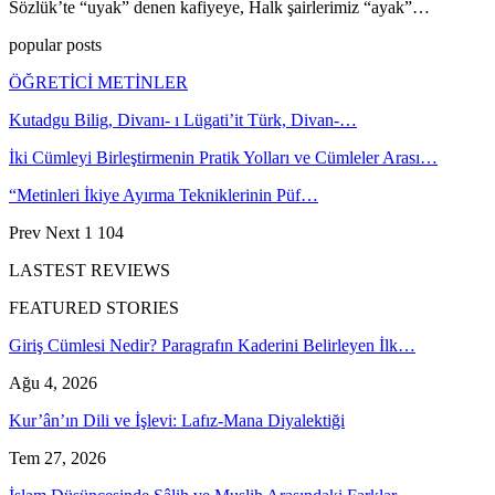
Sözlük’te “uyak” denen kafiyeye, Halk şairlerimiz “ayak”…
popular posts
ÖĞRETİCİ METİNLER
Kutadgu Bilig, Divanı- ı Lügati’it Türk, Divan-…
İki Cümleyi Birleştirmenin Pratik Yolları ve Cümleler Arası…
“Metinleri İkiye Ayırma Tekniklerinin Püf…
Prev
Next
1 104
LASTEST REVIEWS
FEATURED STORIES
Giriş Cümlesi Nedir? Paragrafın Kaderini Belirleyen İlk…
Ağu 4, 2026
Kur’ân’ın Dili ve İşlevi: Lafız-Mana Diyalektiği
Tem 27, 2026