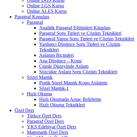
Online DGS Kursu
Online LGS Kursu
Online ALES Kursu
Paragraf Konuları
Paragraf
Analitik Paragraf Eğitimleri Kitapları
Paragraf Soru Tipleri ve Çözüm Teknikleri
Paragraf Yapısı Soru Tipleri ve Çözüm Teknikleri
Yardımcı Düşünce Soru Tipleri ve Çözüm
Teknikleri
Anlatım Biçimleri
Ana Düşünce – Konu
Cümle Düzeyinde Anlam
Sözcükte Anlam Soru Çözüm Teknikleri
Sözel Mantık
Pratik Sözel Mantık Konu Anlatımı
Sözel Mantık-1
Hızlı Okuma
Hızlı Okumada Amaç Belirleme
Hızlı Okuma Teknikleri
Özel Ders
Türkçe Özel Ders
Paragraf Özel Ders
YKS Edebiyat Özel Ders
Matematik Özel Ders