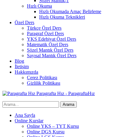
Sözel Mantık-1
Hızlı Okuma
Hızlı Okumada Amaç Belirleme
Hızlı Okuma Teknikleri
Özel Ders
Türkçe Özel Ders
Paragraf Özel Ders
YKS Edebiyat Özel Ders
Matematik Özel Ders
Sözel Mantık Özel Ders
Sayısal Mantık Özel Ders
Blog
İletişim
Hakkımızda
Çerez Politikası
Gizlilik Politikası
Paragrafta Hız - ParagraftaHız
Ana Sayfa
Online Kurslar
Online YKS – TYT Kursu
Online DGS Kursu