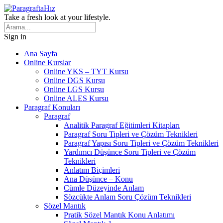
Take a fresh look at your lifestyle.
Sign in
Ana Sayfa
Online Kurslar
Online YKS – TYT Kursu
Online DGS Kursu
Online LGS Kursu
Online ALES Kursu
Paragraf Konuları
Paragraf
Analitik Paragraf Eğitimleri Kitapları
Paragraf Soru Tipleri ve Çözüm Teknikleri
Paragraf Yapısı Soru Tipleri ve Çözüm Teknikleri
Yardımcı Düşünce Soru Tipleri ve Çözüm
Teknikleri
Anlatım Biçimleri
Ana Düşünce – Konu
Cümle Düzeyinde Anlam
Sözcükte Anlam Soru Çözüm Teknikleri
Sözel Mantık
Pratik Sözel Mantık Konu Anlatımı