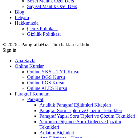
Sözel Mantık Özel Ders
Sayısal Mantık Özel Ders
Blog
İletişim
Hakkımızda
Çerez Politikası
Gizlilik Politikası
© 2026 - ParagraftaHız. Tüm hakları saklıdır.
Sign in
Ana Sayfa
Online Kurslar
Online YKS – TYT Kursu
Online DGS Kursu
Online LGS Kursu
Online ALES Kursu
Paragraf Konuları
Paragraf
Analitik Paragraf Eğitimleri Kitapları
Paragraf Soru Tipleri ve Çözüm Teknikleri
Paragraf Yapısı Soru Tipleri ve Çözüm Teknikleri
Yardımcı Düşünce Soru Tipleri ve Çözüm
Teknikleri
Anlatım Biçimleri