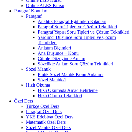
Online LGS Kursu
Online ALES Kursu
Paragraf Konuları
Paragraf
Analitik Paragraf Eğitimleri Kitapları
Paragraf Soru Tipleri ve Çözüm Teknikleri
Paragraf Yapısı Soru Tipleri ve Çözüm Teknikleri
Yardımcı Düşünce Soru Tipleri ve Çözüm
Teknikleri
Anlatım Biçimleri
Ana Düşünce – Konu
Cümle Düzeyinde Anlam
Sözcükte Anlam Soru Çözüm Teknikleri
Sözel Mantık
Pratik Sözel Mantık Konu Anlatımı
Sözel Mantık-1
Hızlı Okuma
Hızlı Okumada Amaç Belirleme
Hızlı Okuma Teknikleri
Özel Ders
Türkçe Özel Ders
Paragraf Özel Ders
YKS Edebiyat Özel Ders
Matematik Özel Ders
Sözel Mantık Özel Ders