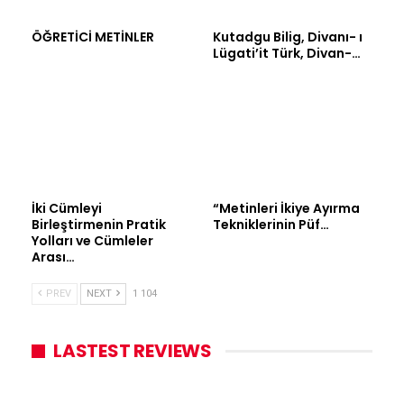
ÖĞRETİCİ METİNLER
Kutadgu Bilig, Divanı- ı
Lügati’it Türk, Divan-…
İki Cümleyi
“Metinleri İkiye Ayırma
Birleştirmenin Pratik
Tekniklerinin Püf…
Yolları ve Cümleler
Arası…
PREV
NEXT
1 104
LASTEST REVIEWS