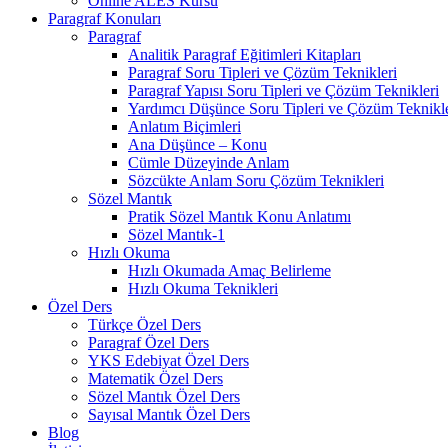
Online ALES Kursu
Paragraf Konuları
Paragraf
Analitik Paragraf Eğitimleri Kitapları
Paragraf Soru Tipleri ve Çözüm Teknikleri
Paragraf Yapısı Soru Tipleri ve Çözüm Teknikleri
Yardımcı Düşünce Soru Tipleri ve Çözüm Teknikle
Anlatım Biçimleri
Ana Düşünce – Konu
Cümle Düzeyinde Anlam
Sözcükte Anlam Soru Çözüm Teknikleri
Sözel Mantık
Pratik Sözel Mantık Konu Anlatımı
Sözel Mantık-1
Hızlı Okuma
Hızlı Okumada Amaç Belirleme
Hızlı Okuma Teknikleri
Özel Ders
Türkçe Özel Ders
Paragraf Özel Ders
YKS Edebiyat Özel Ders
Matematik Özel Ders
Sözel Mantık Özel Ders
Sayısal Mantık Özel Ders
Blog