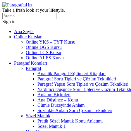
Take a fresh look at your lifestyle.
Sign in
Ana Sayfa
Online Kurslar
Online YKS – TYT Kursu
Online DGS Kursu
Online LGS Kursu
Online ALES Kursu
Paragraf Konuları
Paragraf
Analitik Paragraf Eğitimleri Kitapları
Paragraf Soru Tipleri ve Çözüm Teknikleri
Paragraf Yapısı Soru Tipleri ve Çözüm Teknikleri
Yardımcı Düşünce Soru Tipleri ve Çözüm Teknikle
Anlatım Biçimleri
Ana Düşünce – Konu
Cümle Düzeyinde Anlam
Sözcükte Anlam Soru Çözüm Teknikleri
Sözel Mantık
Pratik Sözel Mantık Konu Anlatımı
Sözel Mantık-1