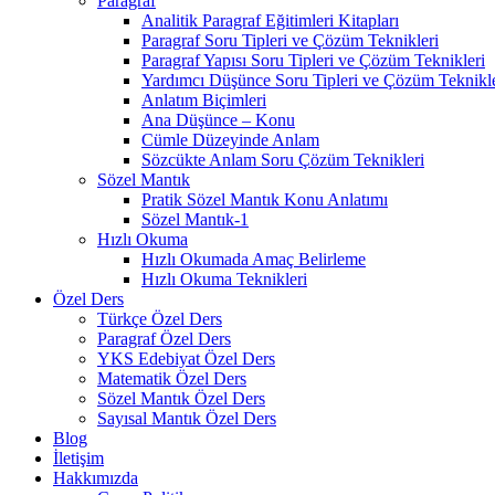
Paragraf
Analitik Paragraf Eğitimleri Kitapları
Paragraf Soru Tipleri ve Çözüm Teknikleri
Paragraf Yapısı Soru Tipleri ve Çözüm Teknikleri
Yardımcı Düşünce Soru Tipleri ve Çözüm Teknikle
Anlatım Biçimleri
Ana Düşünce – Konu
Cümle Düzeyinde Anlam
Sözcükte Anlam Soru Çözüm Teknikleri
Sözel Mantık
Pratik Sözel Mantık Konu Anlatımı
Sözel Mantık-1
Hızlı Okuma
Hızlı Okumada Amaç Belirleme
Hızlı Okuma Teknikleri
Özel Ders
Türkçe Özel Ders
Paragraf Özel Ders
YKS Edebiyat Özel Ders
Matematik Özel Ders
Sözel Mantık Özel Ders
Sayısal Mantık Özel Ders
Blog
İletişim
Hakkımızda