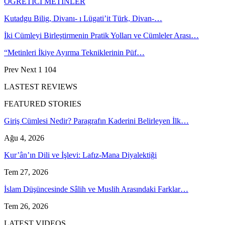
ÖĞRETİCİ METİNLER
Kutadgu Bilig, Divanı- ı Lügati’it Türk, Divan-…
İki Cümleyi Birleştirmenin Pratik Yolları ve Cümleler Arası…
“Metinleri İkiye Ayırma Tekniklerinin Püf…
Prev
Next
1 104
LASTEST REVIEWS
FEATURED STORIES
Giriş Cümlesi Nedir? Paragrafın Kaderini Belirleyen İlk…
Ağu 4, 2026
Kur’ân’ın Dili ve İşlevi: Lafız-Mana Diyalektiği
Tem 27, 2026
İslam Düşüncesinde Sâlih ve Muslih Arasındaki Farklar…
Tem 26, 2026
LATEST VIDEOS