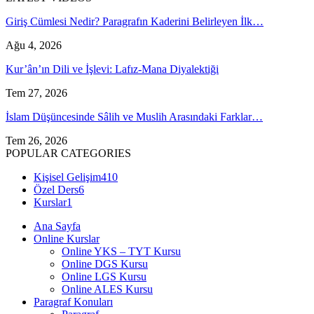
Giriş Cümlesi Nedir? Paragrafın Kaderini Belirleyen İlk…
Ağu 4, 2026
Kur’ân’ın Dili ve İşlevi: Lafız-Mana Diyalektiği
Tem 27, 2026
İslam Düşüncesinde Sâlih ve Muslih Arasındaki Farklar…
Tem 26, 2026
POPULAR CATEGORIES
Kişisel Gelişim
410
Özel Ders
6
Kurslar
1
Ana Sayfa
Online Kurslar
Online YKS – TYT Kursu
Online DGS Kursu
Online LGS Kursu
Online ALES Kursu
Paragraf Konuları