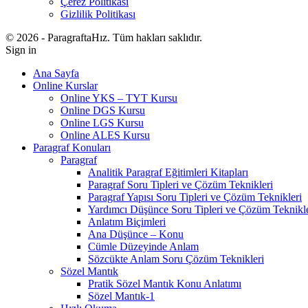
Çerez Politikası
Gizlilik Politikası
© 2026 - ParagraftaHız. Tüm hakları saklıdır.
Sign in
Ana Sayfa
Online Kurslar
Online YKS – TYT Kursu
Online DGS Kursu
Online LGS Kursu
Online ALES Kursu
Paragraf Konuları
Paragraf
Analitik Paragraf Eğitimleri Kitapları
Paragraf Soru Tipleri ve Çözüm Teknikleri
Paragraf Yapısı Soru Tipleri ve Çözüm Teknikleri
Yardımcı Düşünce Soru Tipleri ve Çözüm Teknikle
Anlatım Biçimleri
Ana Düşünce – Konu
Cümle Düzeyinde Anlam
Sözcükte Anlam Soru Çözüm Teknikleri
Sözel Mantık
Pratik Sözel Mantık Konu Anlatımı
Sözel Mantık-1