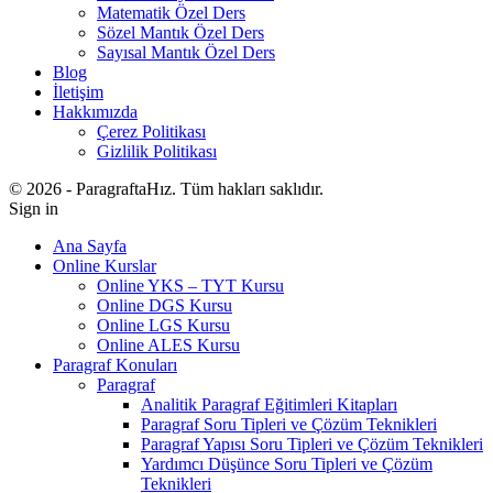
Matematik Özel Ders
Sözel Mantık Özel Ders
Sayısal Mantık Özel Ders
Blog
İletişim
Hakkımızda
Çerez Politikası
Gizlilik Politikası
© 2026 - ParagraftaHız. Tüm hakları saklıdır.
Sign in
Ana Sayfa
Online Kurslar
Online YKS – TYT Kursu
Online DGS Kursu
Online LGS Kursu
Online ALES Kursu
Paragraf Konuları
Paragraf
Analitik Paragraf Eğitimleri Kitapları
Paragraf Soru Tipleri ve Çözüm Teknikleri
Paragraf Yapısı Soru Tipleri ve Çözüm Teknikleri
Yardımcı Düşünce Soru Tipleri ve Çözüm
Teknikleri