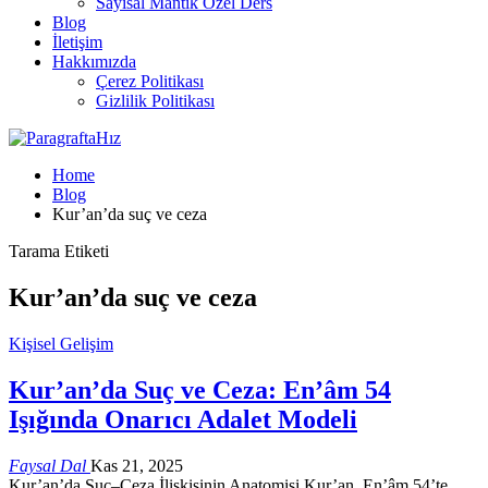
Sayısal Mantık Özel Ders
Blog
İletişim
Hakkımızda
Çerez Politikası
Gizlilik Politikası
Home
Blog
Kur’an’da suç ve ceza
Tarama Etiketi
Kur’an’da suç ve ceza
Kişisel Gelişim
Kur’an’da Suç ve Ceza: En’âm 54
Işığında Onarıcı Adalet Modeli
Faysal Dal
Kas 21, 2025
Kur’an’da Suç–Ceza İlişkisinin Anatomisi Kur’an, En’âm 54’te