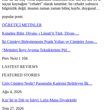
suçun kaynağını “cehalet” olarak tanımlar; bu cehalet yalnızca
bilgisizlik değil, insanın zaman zaman bilinç kaybı, duygusal…
popular posts
ÖĞRETİCİ METİNLER
Kutadgu Bilig, Divanı- ı Lügati’it Türk, Divan-…
İki Cümleyi Birleştirmenin Pratik Yolları ve Cümleler Arası…
“Metinleri İkiye Ayırma Tekniklerinin Püf…
Prev
Next
1 104
LASTEST REVIEWS
FEATURED STORIES
Giriş Cümlesi Nedir? Paragrafın Kaderini Belirleyen İlk…
Ağu 4, 2026
Kur’ân’ın Dili ve İşlevi: Lafız-Mana Diyalektiği
Tem 27, 2026