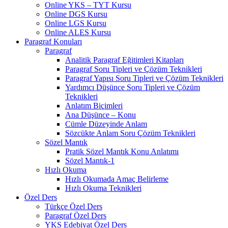
Online YKS – TYT Kursu
Online DGS Kursu
Online LGS Kursu
Online ALES Kursu
Paragraf Konuları
Paragraf
Analitik Paragraf Eğitimleri Kitapları
Paragraf Soru Tipleri ve Çözüm Teknikleri
Paragraf Yapısı Soru Tipleri ve Çözüm Teknikleri
Yardımcı Düşünce Soru Tipleri ve Çözüm
Teknikleri
Anlatım Biçimleri
Ana Düşünce – Konu
Cümle Düzeyinde Anlam
Sözcükte Anlam Soru Çözüm Teknikleri
Sözel Mantık
Pratik Sözel Mantık Konu Anlatımı
Sözel Mantık-1
Hızlı Okuma
Hızlı Okumada Amaç Belirleme
Hızlı Okuma Teknikleri
Özel Ders
Türkçe Özel Ders
Paragraf Özel Ders
YKS Edebiyat Özel Ders