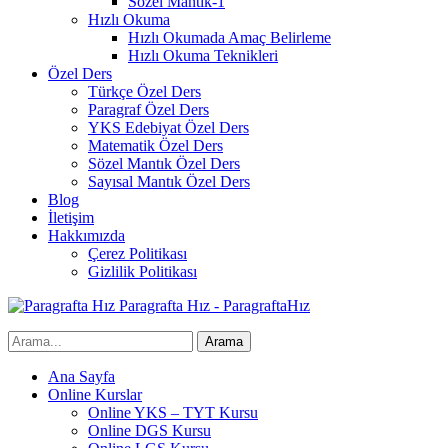
Sözel Mantık-1
Hızlı Okuma
Hızlı Okumada Amaç Belirleme
Hızlı Okuma Teknikleri
Özel Ders
Türkçe Özel Ders
Paragraf Özel Ders
YKS Edebiyat Özel Ders
Matematik Özel Ders
Sözel Mantık Özel Ders
Sayısal Mantık Özel Ders
Blog
İletişim
Hakkımızda
Çerez Politikası
Gizlilik Politikası
Paragrafta Hız - ParagraftaHız
Ana Sayfa
Online Kurslar
Online YKS – TYT Kursu
Online DGS Kursu