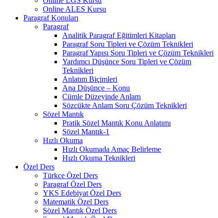
Online LGS Kursu
Online ALES Kursu
Paragraf Konuları
Paragraf
Analitik Paragraf Eğitimleri Kitapları
Paragraf Soru Tipleri ve Çözüm Teknikleri
Paragraf Yapısı Soru Tipleri ve Çözüm Teknikleri
Yardımcı Düşünce Soru Tipleri ve Çözüm
Teknikleri
Anlatım Biçimleri
Ana Düşünce – Konu
Cümle Düzeyinde Anlam
Sözcükte Anlam Soru Çözüm Teknikleri
Sözel Mantık
Pratik Sözel Mantık Konu Anlatımı
Sözel Mantık-1
Hızlı Okuma
Hızlı Okumada Amaç Belirleme
Hızlı Okuma Teknikleri
Özel Ders
Türkçe Özel Ders
Paragraf Özel Ders
YKS Edebiyat Özel Ders
Matematik Özel Ders
Sözel Mantık Özel Ders