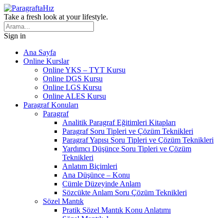
Take a fresh look at your lifestyle.
Sign in
Ana Sayfa
Online Kurslar
Online YKS – TYT Kursu
Online DGS Kursu
Online LGS Kursu
Online ALES Kursu
Paragraf Konuları
Paragraf
Analitik Paragraf Eğitimleri Kitapları
Paragraf Soru Tipleri ve Çözüm Teknikleri
Paragraf Yapısı Soru Tipleri ve Çözüm Teknikleri
Yardımcı Düşünce Soru Tipleri ve Çözüm
Teknikleri
Anlatım Biçimleri
Ana Düşünce – Konu
Cümle Düzeyinde Anlam
Sözcükte Anlam Soru Çözüm Teknikleri
Sözel Mantık
Pratik Sözel Mantık Konu Anlatımı