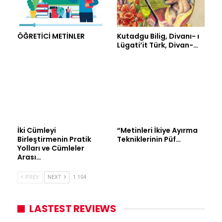
ÖĞRETİCİ METİNLER
Kutadgu Bilig, Divanı- ı
Lügati’it Türk, Divan-…
İki Cümleyi
“Metinleri İkiye Ayırma
Birleştirmenin Pratik
Tekniklerinin Püf…
Yolları ve Cümleler
Arası…
PREV
NEXT
1 104
LASTEST REVIEWS